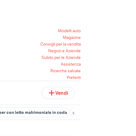
Modelli auto
Magazine
Consigli per la vendita
Negozi e Aziende
Subito per le Aziende
Assistenza
Ricerche salvate
Preferiti
Vendi
er con letto matrimoniale in coda
ghezzani divani
letto a caste