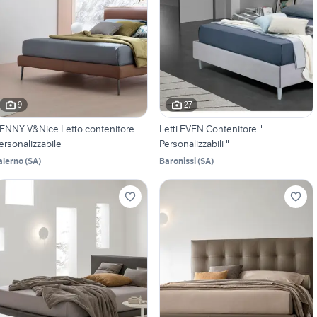
9
27
ENNY V&Nice Letto contenitore
Letti EVEN Contenitore "
ersonalizzabile
Personalizzabili "
alerno
(
SA
)
Baronissi
(
SA
)