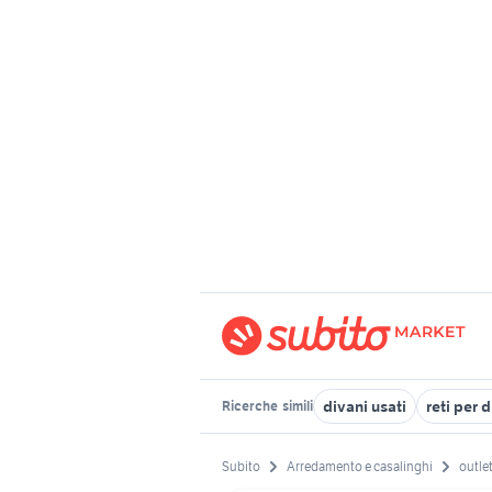
divani usati
reti per 
Ricerche
simili
Subito
Arredamento e casalinghi
outlet