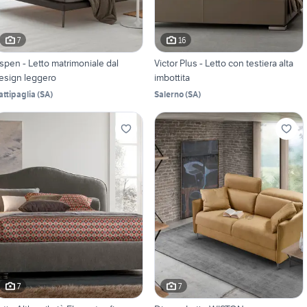
7
16
spen - Letto matrimoniale dal
Victor Plus - Letto con testiera alta
esign leggero
imbottita
attipaglia
(
SA
)
Salerno
(
SA
)
7
7