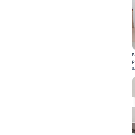
B
p
S