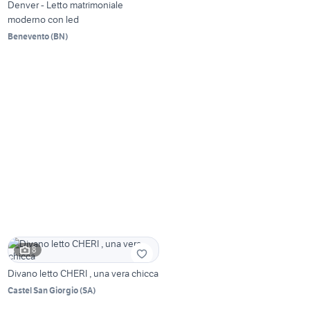
Denver - Letto matrimoniale
moderno con led
Benevento
(
BN
)
8
Divano letto CHERI , una vera chicca
Castel San Giorgio
(
SA
)