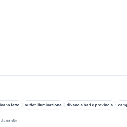
divano letto
outlet illuminazione
divano a bari e provincia
camp
 divani letto