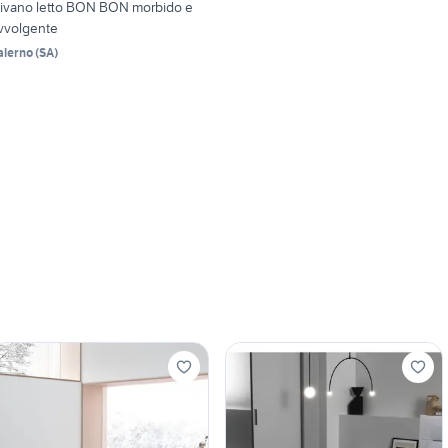
ivano letto BON BON morbido e
vvolgente
alerno
(
SA
)