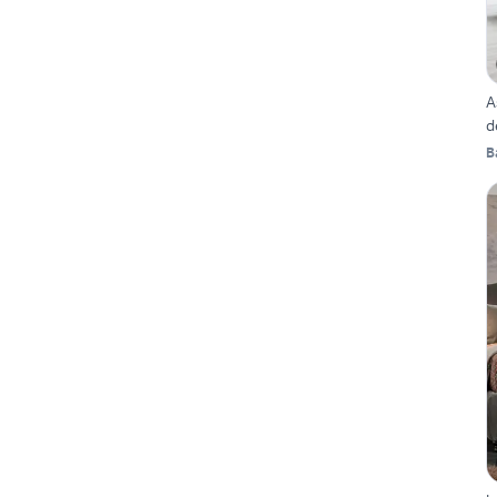
A
d
B