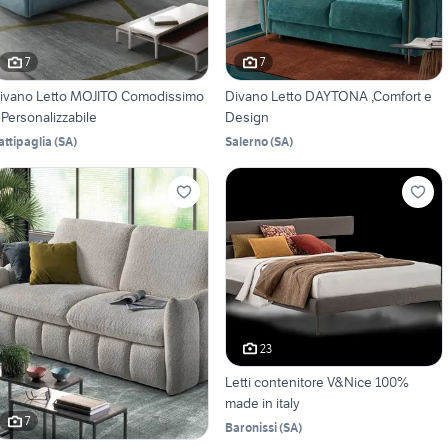
7
7
ivano Letto MOJITO Comodissimo
Divano Letto DAYTONA ,Comfort e
 Personalizzabile
Design
attipaglia
(
SA
)
Salerno
(
SA
)
23
Letti contenitore V&Nice 100%
made in italy
7
Baronissi
(
SA
)