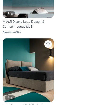
11
MIAMI Divano Letto Design &
Confort ineguagliabili
Baronissi
(
SA
)
12