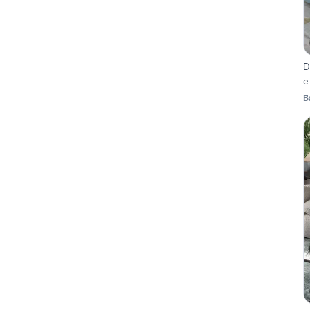
D
e
B