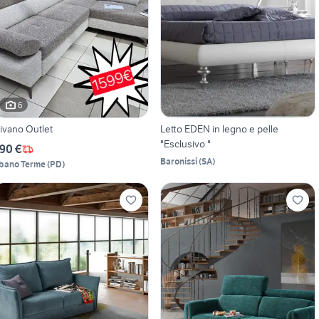
6
ivano Outlet
Letto EDEN in legno e pelle
"Esclusivo "
90 €
Baronissi
(
SA
)
bano Terme
(
PD
)