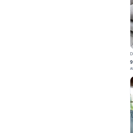
D
9
A