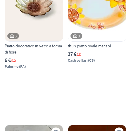
3
3
Piatto decorativo in vetro a forma
thun piatto ovale marisol
di fiore
37 €
6 €
Castrovillari
(
CS
)
Palermo
(
PA
)