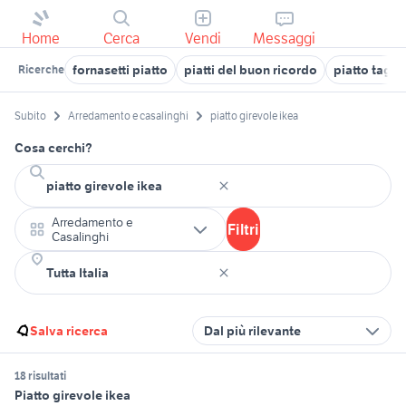
Home
Cerca
Vendi
Messaggi
fornasetti piatto
piatti del buon ricordo
piatto tagli
Ricerche
Subito
Arredamento e casalinghi
piatto girevole ikea
Cosa cerchi?
Arredamento e
Filtri
Casalinghi
Salva ricerca
Dal più rilevante
18 risultati
Piatto girevole ikea