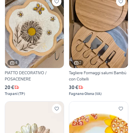
4
2
PIATTO DECORATIVO /
Tagliere Formaggi salumi Bambù
POSACENERE
con Coltelli
20 €
30 €
Trapani
(
TP
)
Fagnano Olona
(
VA
)