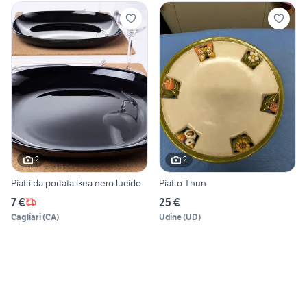
2
2
Piatti da portata ikea nero lucido
Piatto Thun
7 €
25 €
Cagliari
(
CA
)
Udine
(
UD
)