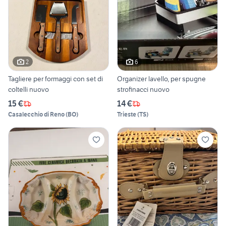
2
6
Tagliere per formaggi con set di
Organizer lavello, per spugne
coltelli nuovo
strofinacci nuovo
15 €
14 €
Casalecchio di Reno
(
BO
)
Trieste
(
TS
)