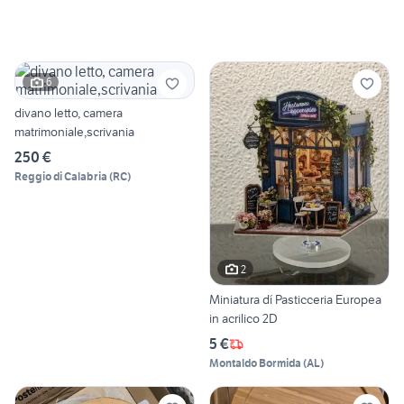
6
divano letto, camera
matrimoniale,scrivania
250 €
Reggio di Calabria
(
RC
)
2
Miniatura dí Pasticceria Europea
in acrilico 2D
5 €
Montaldo Bormida
(
AL
)