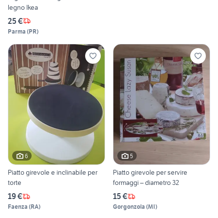
legno Ikea
25 €
Parma
(
PR
)
6
5
Piatto girevole e inclinabile per
Piatto girevole per servire
torte
formaggi – diametro 32
19 €
15 €
Faenza
(
RA
)
Gorgonzola
(
MI
)