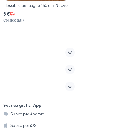
Flessibile per bagno 150 cm. Nuovo
5 €
Corsico
(
MI
)
tavoli alti con sgabelli
to
portafucili usato
sports e hobby
a
Scarica gratis l'App
Animali
mobili usati villa castelli
Subito per Android
ento e
Accessori per animali
hi
Subito per iOS
teiere ceramica
Musica e Film
omestici