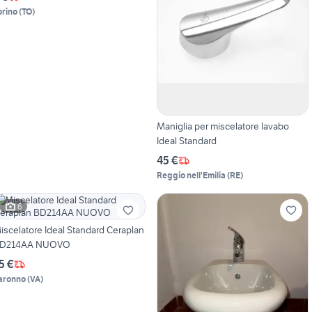
orino
(
TO
)
Maniglia per miscelatore lavabo
Ideal Standard
45 €
Reggio nell'Emilia
(
RE
)
6
iscelatore Ideal Standard Ceraplan
D214AA NUOVO
5 €
aronno
(
VA
)