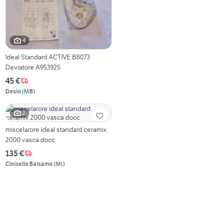
4
Ideal Standard ACTIVE B8073
Deviatore A953925
45 €
Desio
(
MB
)
2
miscelarore ideal standard ceramix
2000 vasca docc
135 €
Cinisello Balsamo
(
MI
)