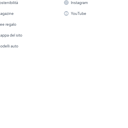
ostenibilità
Instagram
lavoro
i
Fotografia
Giardino 
agazine
YouTube
Attrezzature di lavoro
Telefonia
Abbigli
dee regalo
Accesso
e altro
appa del sito
Tutto per
odelli auto