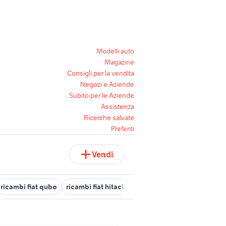
Modelli auto
Magazine
Consigli per la vendita
Negozi e Aziende
Subito per le Aziende
Assistenza
Ricerche salvate
Preferiti
Vendi
ricambi fiat qubo
ricambi fiat hitachi veicoli commerciali
ricamb