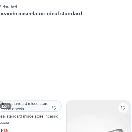
2 risultati
icambi miscelatori ideal standard
4
deal standard miscelatore incasso
occia
 €