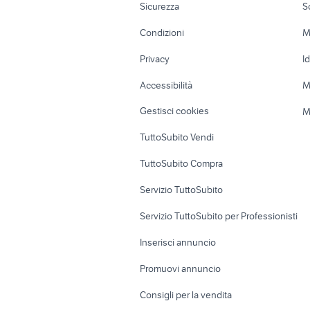
Sicurezza
S
Accessori Moto
Terreni e rustic
Condizioni
M
Nautica
Garage e box
Privacy
I
Caravan e Camper
Loft, mansarde 
Accessibilità
M
Veicoli commerciali
Case vacanza
Gestisci cookies
M
Uffici e Locali
TuttoSubito Vendi
commerciali
TuttoSubito Compra
Servizio TuttoSubito
Servizio TuttoSubito per Professionisti
Inserisci annuncio
Promuovi annuncio
Consigli per la vendita