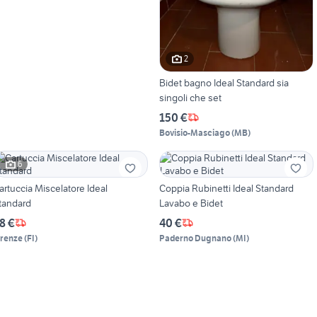
2
Bidet bagno Ideal Standard sia
singoli che set
150 €
Bovisio-Masciago
(
MB
)
6
artuccia Miscelatore Ideal
Coppia Rubinetti Ideal Standard
tandard
Lavabo e Bidet
8 €
40 €
irenze
(
FI
)
Paderno Dugnano
(
MI
)