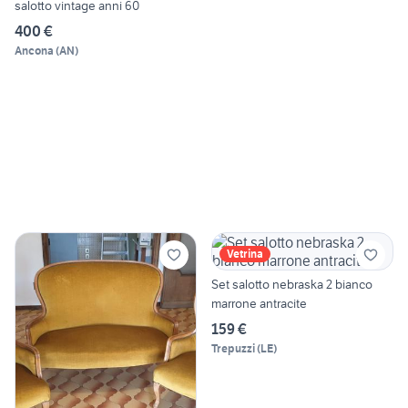
salotto vintage anni 60
400 €
Ancona
(
AN
)
Vetrina
Set salotto nebraska 2 bianco
marrone antracite
159 €
Trepuzzi
(
LE
)