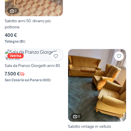
2
Salotto anni 50. divano più
poltrone
400 €
Tollegno
(
BI
)
Vetrina
Sala da Pranzo Giorgetti anni 80
7.500 €
San Cesario sul Panaro
(
MO
)
6
Salotto vintage in velluto