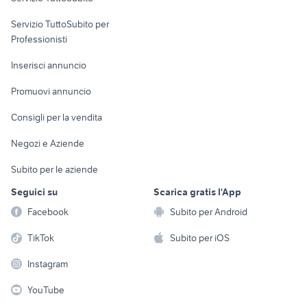
elettronica
per la casa e la
sports e hobby
Servizio TuttoSubito per
persona
Informatica
Animali
Professionisti
Arredamento e
Console e
Accessori per
Casalinghi
Inserisci annuncio
Videogiochi
animali
Elettrodomestici
Promuovi annuncio
Audio/Video
Musica e Film
Giardino e Fai da te
Consigli per la vendita
Fotografia
Libri e Riviste
Abbigliamento e
Negozi e Aziende
Telefonia
Strumenti Musicali
Accessori
Subito per le aziende
Sports
Tutto per i bambini
Seguici su
Scarica gratis l'App
Biciclette
Facebook
Subito per Android
Collezionismo
TikTok
Subito per iOS
Instagram
YouTube