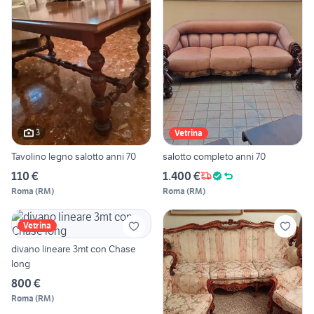
3
Vetrina
Tavolino legno salotto anni 70
salotto completo anni 70
110 €
1.400 €
Roma
(
RM
)
Roma
(
RM
)
Vetrina
divano lineare 3mt con Chase
long
800 €
Roma
(
RM
)