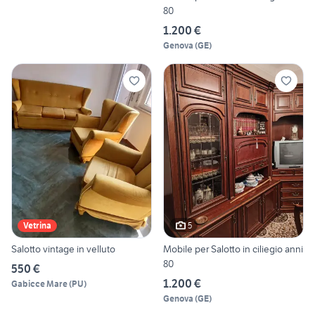
80
1.200 €
Genova
(
GE
)
5
Vetrina
Salotto vintage in velluto
Mobile per Salotto in ciliegio anni
80
550 €
1.200 €
Gabicce Mare
(
PU
)
Genova
(
GE
)