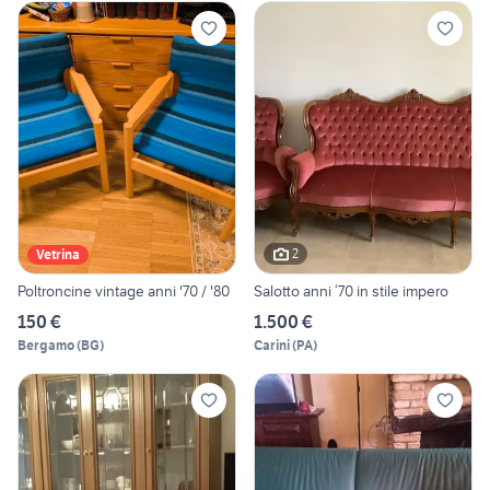
2
Vetrina
Poltroncine vintage anni '70 / '80
Salotto anni ‘70 in stile impero
150 €
1.500 €
Bergamo
(
BG
)
Carini
(
PA
)