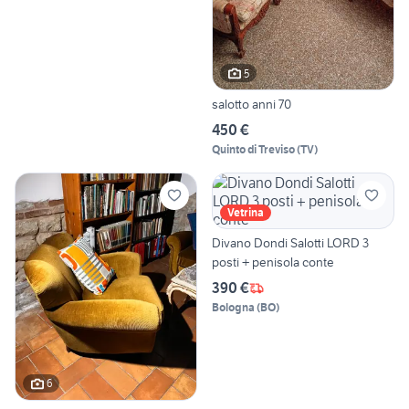
5
salotto anni 70
450 €
Quinto di Treviso
(
TV
)
Vetrina
Divano Dondi Salotti LORD 3
posti + penisola conte
390 €
Bologna
(
BO
)
6