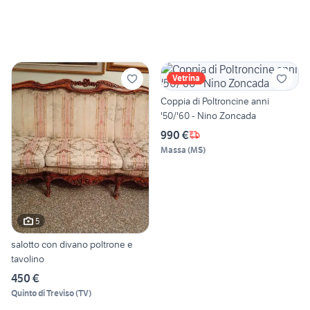
Vetrina
Coppia di Poltroncine anni
'50/'60 - Nino Zoncada
990 €
Massa
(
MS
)
5
salotto con divano poltrone e
tavolino
450 €
Quinto di Treviso
(
TV
)