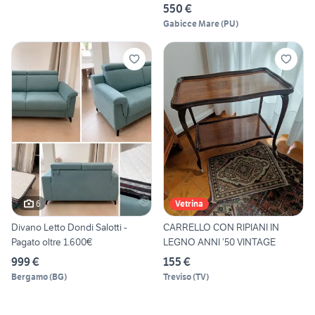
550 €
Gabicce Mare
(
PU
)
6
Vetrina
Divano Letto Dondi Salotti -
CARRELLO CON RIPIANI IN
Pagato oltre 1.600€
LEGNO ANNI ’50 VINTAGE
999 €
155 €
Bergamo
(
BG
)
Treviso
(
TV
)