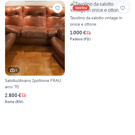
Vetrina
Tavolino da salotto vintage in
onice e ottone
1.000 €
Padova
(
PD
)
6
Salotto/divano 2poltrone FRAU
anni '70
2.800 €
Roma
(
RM
)