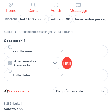
Home
Cerca
Vendi
Messaggi
fiat 1100 anni 50
mtb anni 90
lavori estivi per ragazz
Ricerche
Subito
Arredamento e casalinghi
salotto anni
Cosa cerchi?
Arredamento e
Filtri
Casalinghi
Salva ricerca
Dal più rilevante
8.282 risultati
Salotto anni