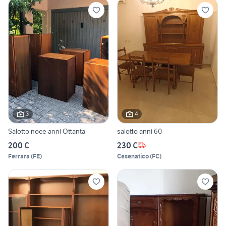
3
4
Salotto noce anni Ottanta
salotto anni 60
200 €
230 €
Ferrara
(
FE
)
Cesenatico
(
FC
)