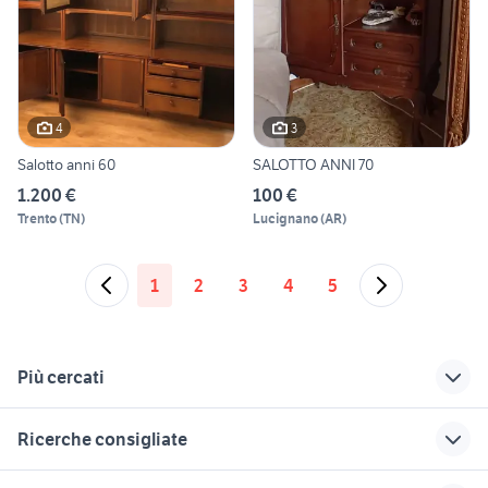
4
3
Salotto anni 60
SALOTTO ANNI 70
1.200 €
100 €
Trento
(
TN
)
Lucignano
(
AR
)
1
2
3
4
5
Più cercati
Correlati
Richerche simili
Suggerimenti
Ricerche consigliate
macchina fotografica
biba salotti
sedie salotto
anni 60
moderne
cucina usata piacenza
cucine usate in regalo torino
divani salotto