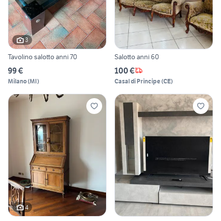
3
Tavolino salotto anni 70
Salotto anni 60
99 €
100 €
Milano
(
MI
)
Casal di Principe
(
CE
)
4