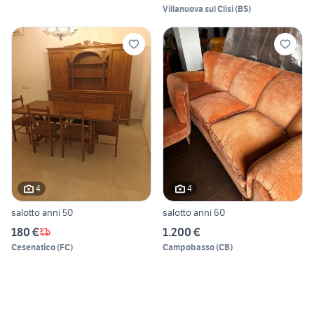
Villanuova sul Clisi
(
BS
)
4
4
salotto anni 50
salotto anni 60
180 €
1.200 €
Cesenatico
(
FC
)
Campobasso
(
CB
)