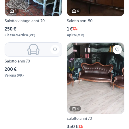
3
4
Salotto vintage anni ‘70
Salotto anni 50
250 €
1 €
Fiesso d'Artico
(
VE
)
Apiro
(
MC
)
Salotto anni 70
200 €
Verona
(
VR
)
4
salotto anni 70
350 €