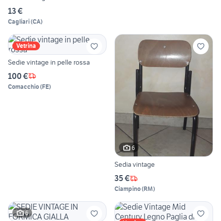
13 €
Cagliari
(
CA
)
Vetrina
Sedie vintage in pelle rossa
100 €
Comacchio
(
FE
)
6
Sedia vintage
35 €
Ciampino
(
RM
)
6