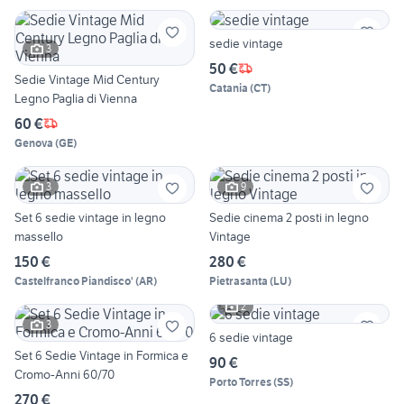
sedie vintage
3
50 €
Sedie Vintage Mid Century
Catania
(
CT
)
Legno Paglia di Vienna
60 €
Genova
(
GE
)
3
9
Set 6 sedie vintage in legno
Sedie cinema 2 posti in legno
massello
Vintage
150 €
280 €
Castelfranco Piandisco'
(
AR
)
Pietrasanta
(
LU
)
2
3
6 sedie vintage
Set 6 Sedie Vintage in Formica e
90 €
Cromo-Anni 60/70
Porto Torres
(
SS
)
270 €