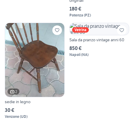
originali
180 €
Potenza
(
PZ
)
Vetrina
Sala da pranzo vintage anni 60
850 €
Napoli
(
NA
)
2
sedie in legno
30 €
Venzone
(
UD
)