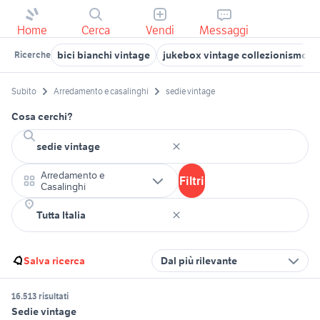
Home
Cerca
Vendi
Messaggi
bici bianchi vintage
jukebox vintage collezionismo
Ricerche
Subito
Arredamento e casalinghi
sedie vintage
Cosa cerchi?
Arredamento e
Filtri
Casalinghi
Salva ricerca
Dal più rilevante
16.513 risultati
Sedie vintage