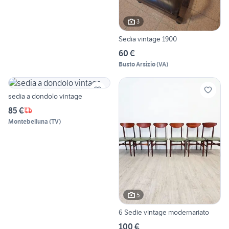
3
Sedia vintage 1900
60 €
Busto Arsizio
(
VA
)
sedia a dondolo vintage
85 €
Montebelluna
(
TV
)
5
6 Sedie vintage modernariato
100 €