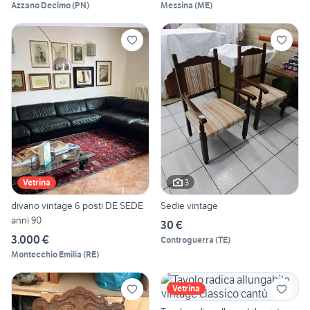
Azzano Decimo
(
PN
)
Messina
(
ME
)
3
Vetrina
divano vintage 6 posti DE SEDE
Sedie vintage
anni 90
30 €
3.000 €
Controguerra
(
TE
)
Montecchio Emilia
(
RE
)
Vetrina