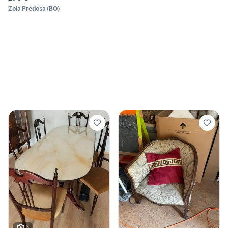
Zola Predosa
(
BO
)
3