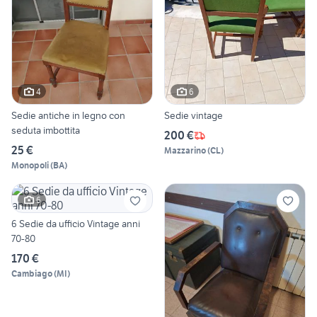
4
6
Sedie antiche in legno con
Sedie vintage
seduta imbottita
200 €
25 €
Mazzarino
(
CL
)
Monopoli
(
BA
)
6
6 Sedie da ufficio Vintage anni
70-80
170 €
Cambiago
(
MI
)