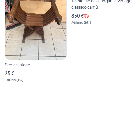
Tavolo radica allungabile vintage
classico cantù
850 €
Milano
(
MI
)
Sedia vintage
25 €
Torino
(
TO
)