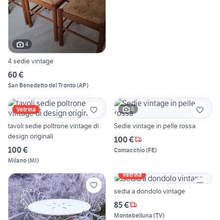
4
4 sedie vintage
60 €
San Benedetto del Tronto
(
AP
)
6
Vetrina
tavoli sedie poltrone vintage di
Sedie vintage in pelle rossa
design originali
100 €
100 €
Comacchio
(
FE
)
Milano
(
MI
)
Vetrina
sedia a dondolo vintage
85 €
Montebelluna
(
TV
)