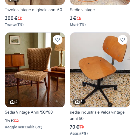
Tavolo vintage originale anni 60
Sedie vintage
200 €
1 €
Trento
(
TN
)
Mori
(
TN
)
4
6
Sedia Vintage Anni '50/'60
sedia industriale Velca vintage
anni 60
15 €
70 €
Reggio nell'Emilia
(
RE
)
Assisi
(
PG
)