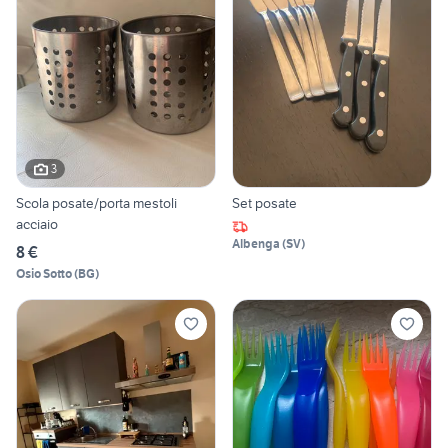
3
Scola posate/porta mestoli
Set posate
acciaio
Albenga
(
SV
)
8 €
Osio Sotto
(
BG
)