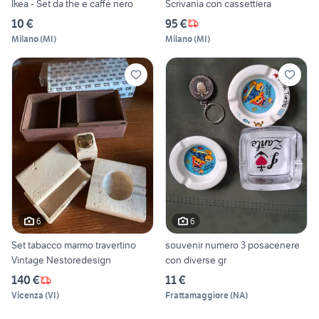
Ikea - Set da the e caffè nero
Scrivania con cassettiera
10 €
95 €
Milano
(
MI
)
Milano
(
MI
)
6
6
Set tabacco marmo travertino
souvenir numero 3 posacenere
Vintage Nestoredesign
con diverse gr
140 €
11 €
Vicenza
(
VI
)
Frattamaggiore
(
NA
)