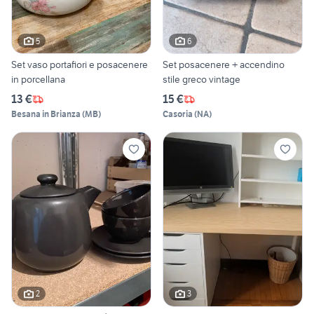
5
6
Set vaso portafiori e posacenere
Set posacenere + accendino
in porcellana
stile greco vintage
13 €
15 €
Besana in Brianza
(
MB
)
Casoria
(
NA
)
2
3