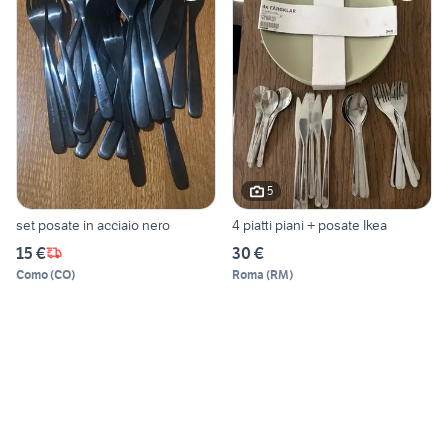
5
set posate in acciaio nero
4 piatti piani + posate Ikea
15 €
30 €
Como
(
CO
)
Roma
(
RM
)