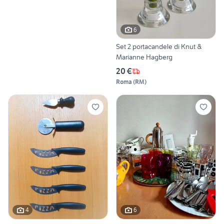
6
Set 2 portacandele di Knut &
Marianne Hagberg
20 €
Roma
(
RM
)
4
6