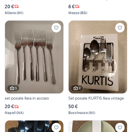
20 €
6 €
Milano
(
MI
)
Mozzo
(
BG
)
5
4
set posate Ikea in acciaio
Set posate KURTIS Ikea vintage
20 €
50 €
Napoli
(
NA
)
Buccinasco
(
MI
)