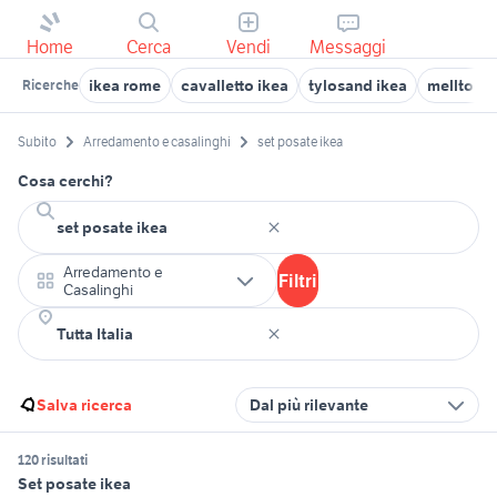
Home
Cerca
Vendi
Messaggi
ikea rome
cavalletto ikea
tylosand ikea
melltorp 
Ricerche
Subito
Arredamento e casalinghi
set posate ikea
Cosa cerchi?
Arredamento e
Filtri
Casalinghi
Salva ricerca
Dal più rilevante
120 risultati
Set posate ikea