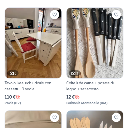
6
3
Tavolo Ikea, richiudibile con
Coltelli da carne + posate di
cassetti + 3 sedie
legno + set arrosto
110 €
12 €
Pavia
(
PV
)
Guidonia Montecelio
(
RM
)