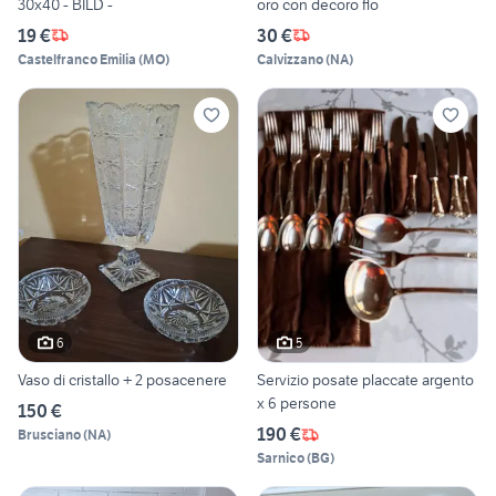
30x40 - BILD -
oro con decoro flo
19 €
30 €
Castelfranco Emilia
(
MO
)
Calvizzano
(
NA
)
6
5
Vaso di cristallo + 2 posacenere
Servizio posate placcate argento
x 6 persone
150 €
190 €
Brusciano
(
NA
)
Sarnico
(
BG
)