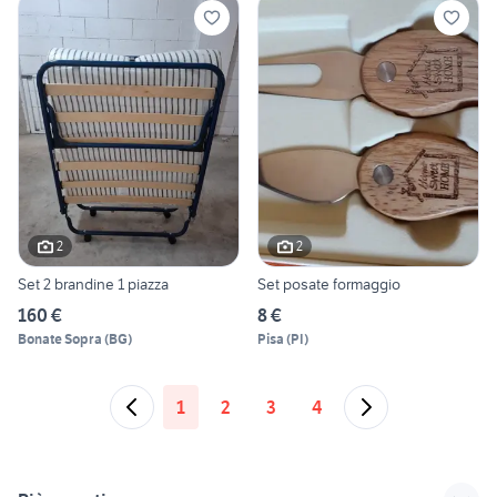
2
2
Set 2 brandine 1 piazza
Set posate formaggio
160 €
8 €
Bonate Sopra
(
BG
)
Pisa
(
PI
)
1
2
3
4