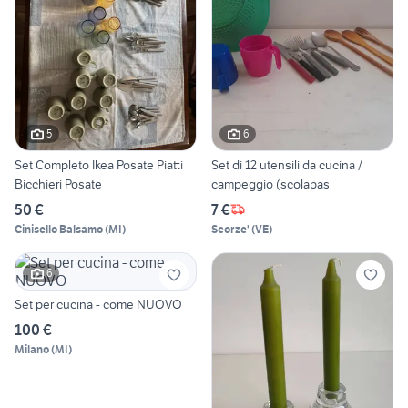
5
6
Set Completo Ikea Posate Piatti
Set di 12 utensili da cucina /
Bicchieri Posate
campeggio (scolapas
50 €
7 €
Cinisello Balsamo
(
MI
)
Scorze'
(
VE
)
6
Set per cucina - come NUOVO
100 €
Milano
(
MI
)