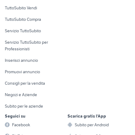
Case vacanza
TuttoSubito Vendi
Uffici e Locali
TuttoSubito Compra
commerciali
Servizio TuttoSubito
elettronica
per la casa e la
sports e hobby
Servizio TuttoSubito per
persona
Informatica
Animali
Professionisti
Arredamento e
Console e
Accessori per
Casalinghi
Inserisci annuncio
Videogiochi
animali
Elettrodomestici
Promuovi annuncio
Audio/Video
Musica e Film
Giardino e Fai da te
Consigli per la vendita
Fotografia
Libri e Riviste
Abbigliamento e
Negozi e Aziende
Telefonia
Strumenti Musicali
Accessori
Subito per le aziende
Sports
Tutto per i bambini
Seguici su
Scarica gratis l'App
Biciclette
Facebook
Subito per Android
Collezionismo