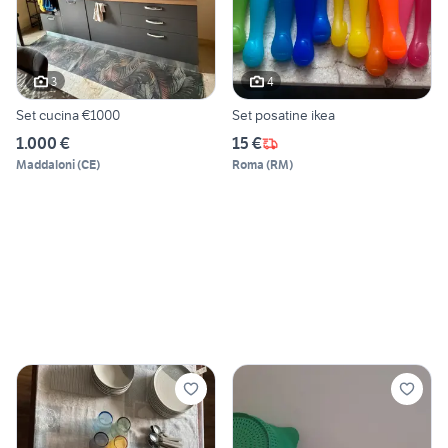
3
4
Set cucina €1000
Set posatine ikea
1.000 €
15 €
Maddaloni
(
CE
)
Roma
(
RM
)