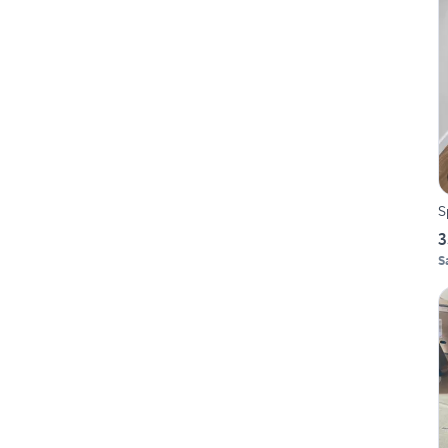
S
3
S