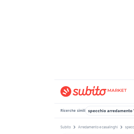
specchio arredamento 
Ricerche
simili
Subito
Arredamento e casalinghi
specc