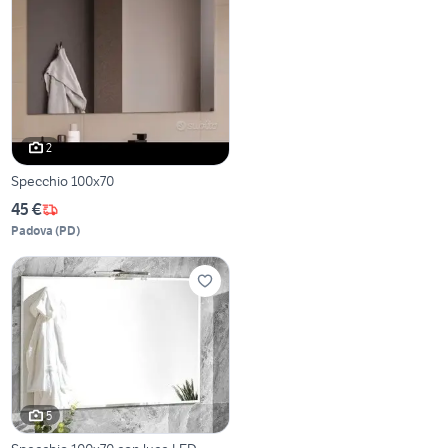
2
Specchio 100x70
45 €
Padova
(
PD
)
5