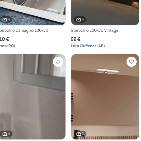
4
4
pecchio da bagno 100x70
Specchio 100x70 Vintage
10 €
99 €
rato
(
PO
)
Loro Ciuffenna
(
AR
)
4
2