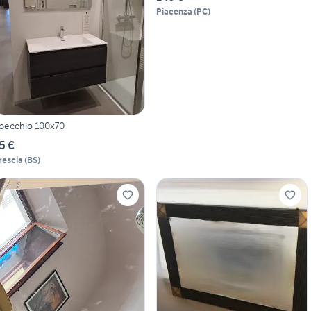
Piacenza
(
PC
)
pecchio 100x70
5 €
rescia
(
BS
)