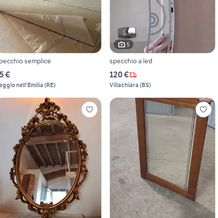
5
pecchio semplice
specchio a led
5 €
120 €
eggio nell'Emilia
(
RE
)
Villachiara
(
BS
)