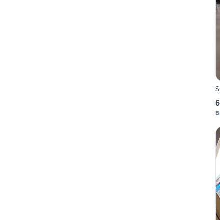
S
6
B