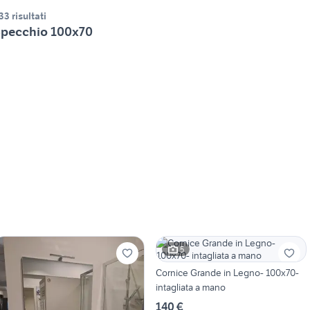
33 risultati
pecchio 100x70
5
Cornice Grande in Legno- 100x70-
intagliata a mano
140 €