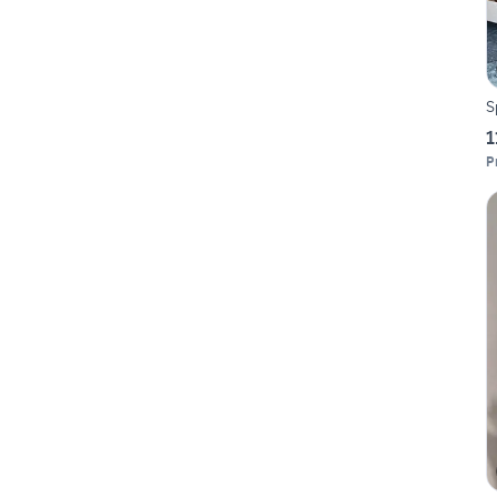
S
1
P