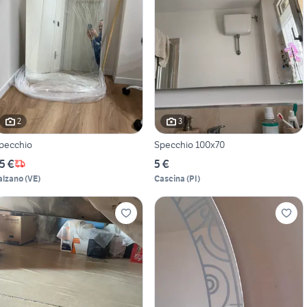
2
3
pecchio
Specchio 100x70
5 €
5 €
alzano
(
VE
)
Cascina
(
PI
)