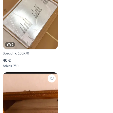
5
Specchio 100X70
40 €
Arluno
(
MI
)