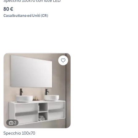
Specchio 100x70 con luce LED
80 €
Casalbuttano ed Uniti
(
CR
)
2
Specchio 100x70