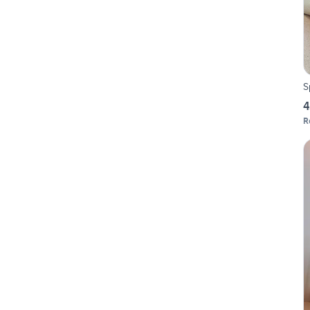
S
4
R