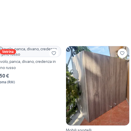
Vetrina
avolo, panca, divano, credenza in
ino russo
50 €
oma
(
RM
)
Mobili sportelli