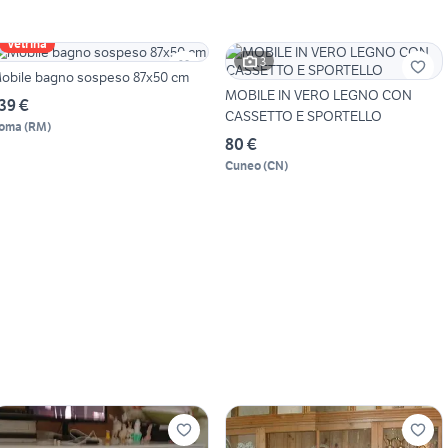
Vetrina
3
obile bagno sospeso 87x50 cm
MOBILE IN VERO LEGNO CON
39 €
CASSETTO E SPORTELLO
oma
(
RM
)
80 €
Cuneo
(
CN
)