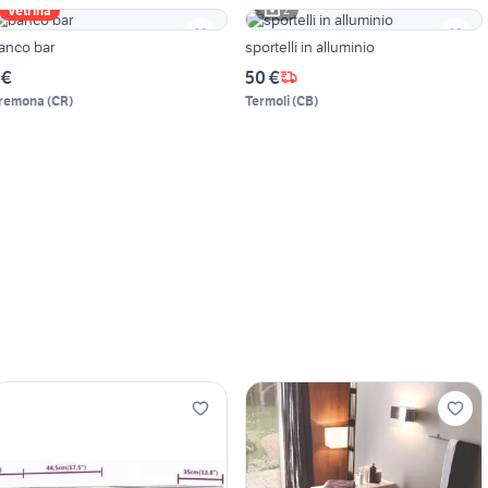
2
Vetrina
anco bar
sportelli in alluminio
 €
50 €
remona
(
CR
)
Termoli
(
CB
)