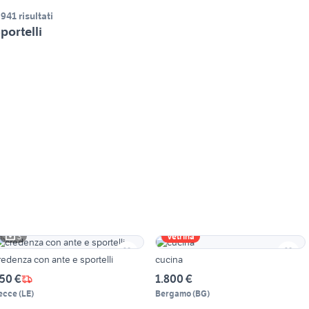
.941 risultati
portelli
3
Vetrina
redenza con ante e sportelli
cucina
50 €
1.800 €
ecce
(
LE
)
Bergamo
(
BG
)