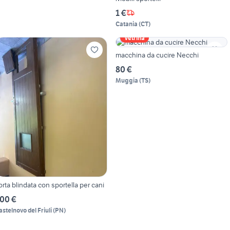
1 €
Catania
(
CT
)
Vetrina
macchina da cucire Necchi
80 €
Muggia
(
TS
)
orta blindata con sportella per cani
00 €
astelnovo del Friuli
(
PN
)