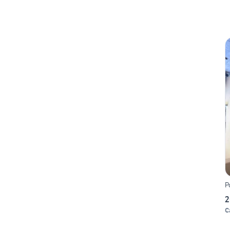
P
2
C