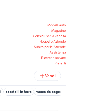
Modelli auto
Magazine
Consigli per la vendita
Negozi e Aziende
Subito per le Aziende
Assistenza
Ricerche salvate
Preferiti
Vendi
i
sportelli in ferro
vasca da bagno con sportello 100x70
sport