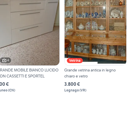
4
Vetrina
RANDE MOBILE BIANCO LUCIDO
Grande vetrina antica in legno
ON CASSETTI E SPORTEL
chiaro e vetro
00 €
3.800 €
uneo
(
CN
)
Legnago
(
VR
)