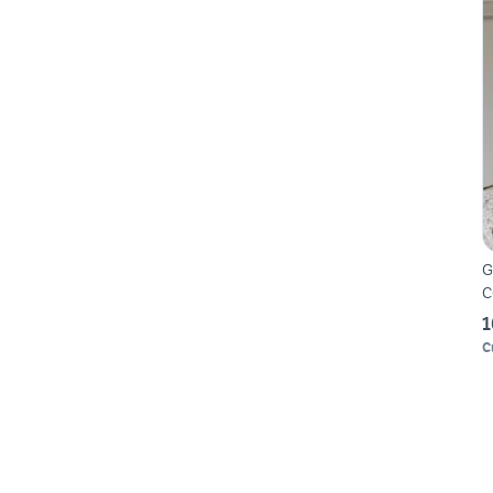
G
C
1
C