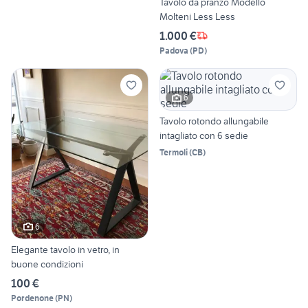
Tavolo da pranzo Modello
Molteni Less Less
1.000 €
Padova
(
PD
)
6
Tavolo rotondo allungabile
intagliato con 6 sedie
Termoli
(
CB
)
6
Elegante tavolo in vetro, in
buone condizioni
100 €
Pordenone
(
PN
)