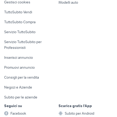
Gestisci cookies
Modelli auto
Case vacanza
TuttoSubito Vendi
Uffici e Locali
TuttoSubito Compra
commerciali
Servizio TuttoSubito
elettronica
per la casa e la
sports e hobby
Servizio TuttoSubito per
persona
Informatica
Animali
Professionisti
Arredamento e
Console e
Accessori per
Casalinghi
Inserisci annuncio
Videogiochi
animali
Elettrodomestici
Promuovi annuncio
Audio/Video
Musica e Film
Giardino e Fai da te
Consigli per la vendita
Fotografia
Libri e Riviste
Abbigliamento e
Negozi e Aziende
Telefonia
Strumenti Musicali
Accessori
Subito per le aziende
Sports
Tutto per i bambini
Seguici su
Scarica gratis l'App
Biciclette
Facebook
Subito per Android