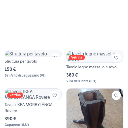
Vetrina
Struttura per tavolo
Tavolo legno massello nuovo
150 €
360 €
San Vito di Leguzzano
(
VI
)
Villa del Conte
(
PD
)
Vetrina
Tavolo IKEA MÖRBYLÅNGA
Rovere
390 €
Capannori
(
LU
)