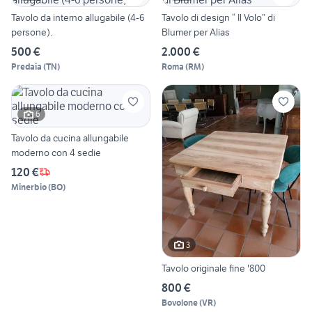
Tavolo da interno allugabile (4-6
Tavolo di design “ Il Volo” di
persone).
Blumer per Alias
500 €
2.000 €
Predaia
(
TN
)
Roma
(
RM
)
6
Tavolo da cucina allungabile
moderno con 4 sedie
120 €
Minerbio
(
BO
)
3
Tavolo originale fine '800
800 €
Bovolone
(
VR
)