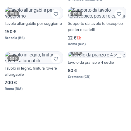
6
5
Tavolo allungabile per soggiorno
Supporto da tavolo telescopico,
poster e cartelli
150 €
12 €
Brescia
(
BS
)
Roma
(
RM
)
6
6
tavolo da pranzo e 4 sedie
Tavolo in legno, finitura rovere
80 €
allungabile
Cremona
(
CR
)
200 €
Roma
(
RM
)