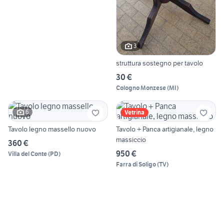
3
struttura sostegno per tavolo
30 €
Cologno Monzese
(
MI
)
6
Vetrina
Tavolo legno massello nuovo
Tavolo + Panca artigianale, legno
massiccio
360 €
950 €
Villa del Conte
(
PD
)
Farra di Soligo
(
TV
)