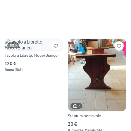
5
Tavolo a Libretto Noce/Bianco
120 €
Roma
(
RM
)
2
Struttura per tavolo
20 €
Giffoni Sei Casali
(
SA
)