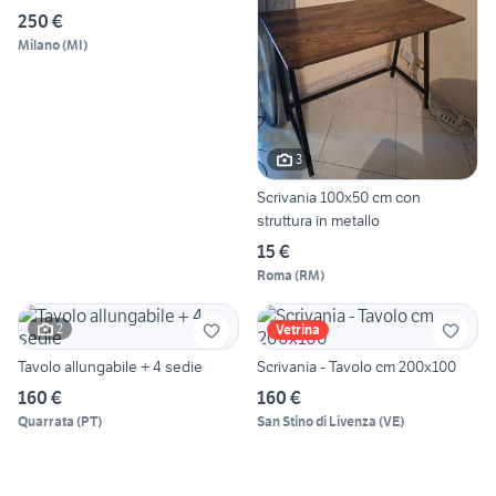
250 €
Milano
(
MI
)
3
Scrivania 100x50 cm con
struttura in metallo
15 €
Roma
(
RM
)
2
Vetrina
Tavolo allungabile + 4 sedie
Scrivania - Tavolo cm 200x100
160 €
160 €
Quarrata
(
PT
)
San Stino di Livenza
(
VE
)