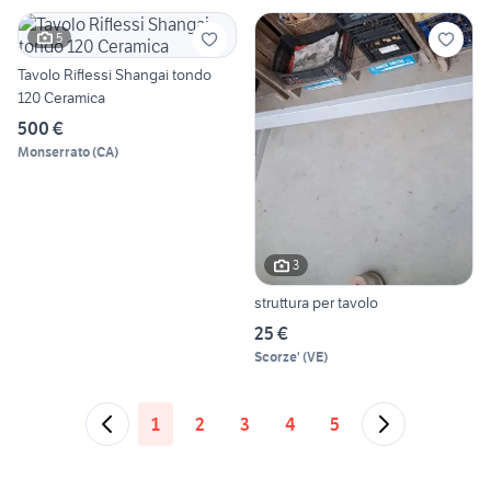
5
Tavolo Riflessi Shangai tondo
120 Ceramica
500 €
Monserrato
(
CA
)
3
struttura per tavolo
25 €
Scorze'
(
VE
)
1
2
3
4
5