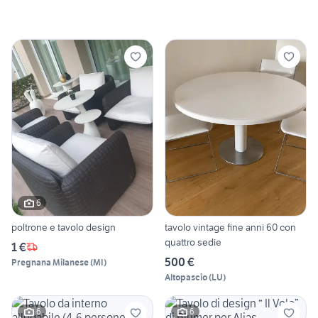
6
poltrone e tavolo design
tavolo vintage fine anni 60 con
quattro sedie
1 €
500 €
Pregnana Milanese
(
MI
)
Altopascio
(
LU
)
6
6