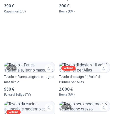
390 €
200 €
Capannori
(
LU
)
Roma
(
RM
)
6
Vetrina
Tavolo + Panca artigianale, legno
Tavolo di design “ Il Volo” di
massiccio
Blumer per Alias
950 €
2.000 €
Farra di Soligo
(
TV
)
Roma
(
RM
)
5
Vetrina