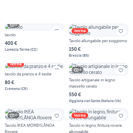
6
Vetrina
tavolo
Tavolo allungabile per soggiorno
400 €
150 €
Lamezia Terme
(
CZ
)
Brescia
(
BS
)
Vetrina
4
tavolo da pranzo e 4 sedie
Tavolo artigianale in legno
80 €
massello cerato
Cremona
(
CR
)
550 €
Oggiona con Santo Stefano
(
VA
)
6
Vetrina
Tavolo IKEA MÖRBYLÅNGA
Tavolo in legno, finitura rovere
Rovere
allungabile