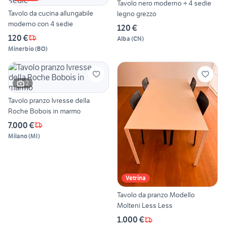
Tavolo nero moderno + 4 sedie
Tavolo da cucina allungabile
legno grezzo
moderno con 4 sedie
120 €
120 €
Alba
(
CN
)
Minerbio
(
BO
)
2
Tavolo pranzo Ivresse della
Roche Bobois in marmo
7.000 €
Milano
(
MI
)
Vetrina
Tavolo da pranzo Modello
Molteni Less Less
1.000 €