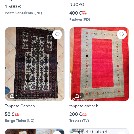
NUOVO
1.500 €
400 €
Ponte San Nicolo'
(
PD
)
Padova
(
PD
)
2
2
Tappeto Gabbeh
tappeto gabbeh
50 €
200 €
Borgo Ticino
(
NO
)
Treviso
(
TV
)
5