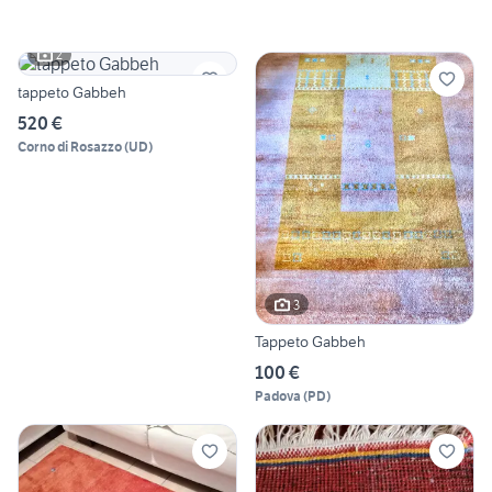
2
tappeto Gabbeh
520 €
Corno di Rosazzo
(
UD
)
3
Tappeto Gabbeh
100 €
Padova
(
PD
)