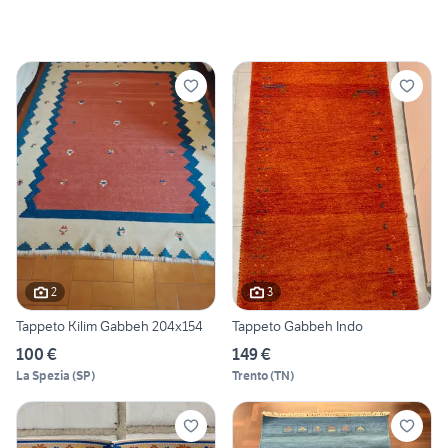
2
3
Tappeto Kilim Gabbeh 204x154
Tappeto Gabbeh Indo
100 €
149 €
La Spezia
(
SP
)
Trento
(
TN
)