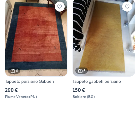
6
6
Tappeto persiano Gabbeh
Tappeto gabbeh persiano
290 €
150 €
Fiume Veneto
(
PN
)
Boltiere
(
BG
)