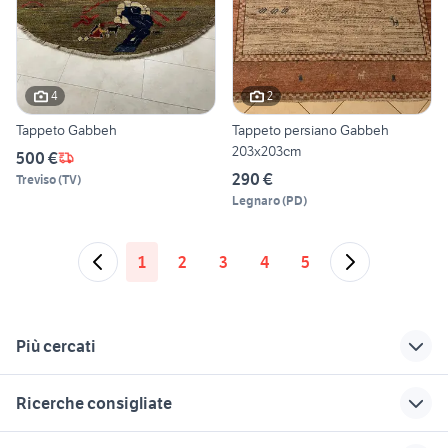
4
2
Tappeto Gabbeh
Tappeto persiano Gabbeh
203x203cm
500 €
290 €
Treviso
(
TV
)
Legnaro
(
PD
)
1
2
3
4
5
Più cercati
Correlati
Richerche simili
Suggerimenti
Ricerche consigliate
tappeto ciniglia
piatti antichi
tavolo sedie
arredamento Brescia
letto una piazza e mezza 120x190
vintage arredamento Pavia
arredo giardino
set da giardino