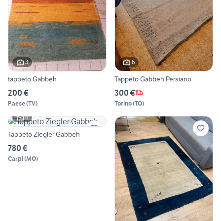
3
6
tappeto Gabbeh
Tappeto Gabbeh Persiano
200 €
300 €
Paese
(
TV
)
Torino
(
TO
)
6
Tappeto Ziegler Gabbeh
780 €
Carpi
(
MO
)