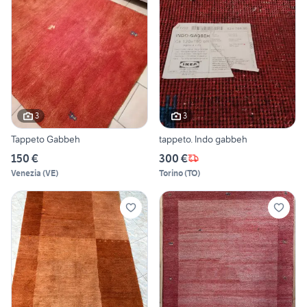
3
3
Tappeto Gabbeh
tappeto. Indo gabbeh
150 €
300 €
Venezia
(
VE
)
Torino
(
TO
)