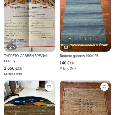
5
3
TAPPETO GABBEH SPECIAL
Tappeto gabbeh 190x125
PERSIA
140 €
2.650 €
Milano
(
MI
)
Salzano
(
VE
)