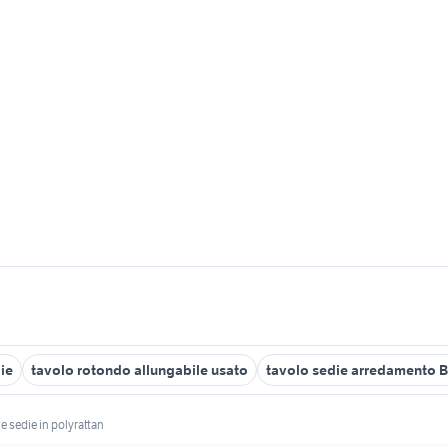
ie
tavolo rotondo allungabile usato
tavolo sedie arredamento B
 e sedie in polyrattan