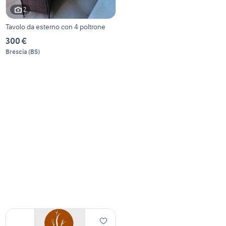
2
Tavolo da esterno con 4 poltrone
300 €
Brescia
(
BS
)