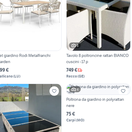
6
et giardino Rodi Metalfranchi
Tavolo 8 poltroncine rattan BIANCO
arden
cuscini -17 p
99 €
749 €
allicano
(
LU
)
Recco
(
GE
)
4
Poltrona da giardino in polyrattan
nere
75 €
Carpi
(
MO
)