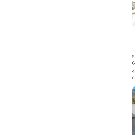
S
G
4
G