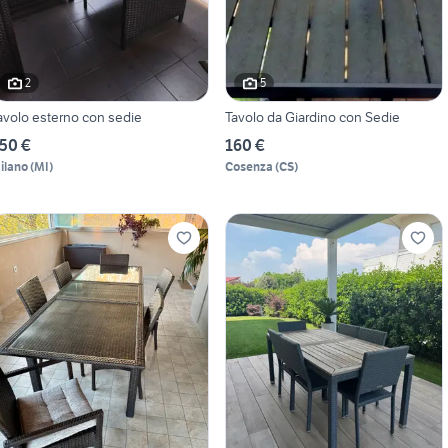
2
5
avolo esterno con sedie
Tavolo da Giardino con Sedie
50 €
160 €
ilano
(
MI
)
Cosenza
(
CS
)