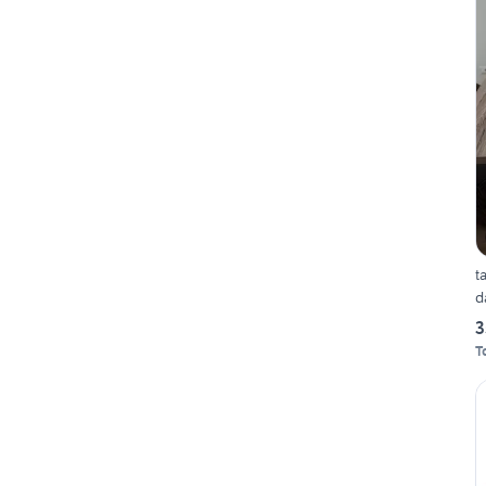
t
d
3
T