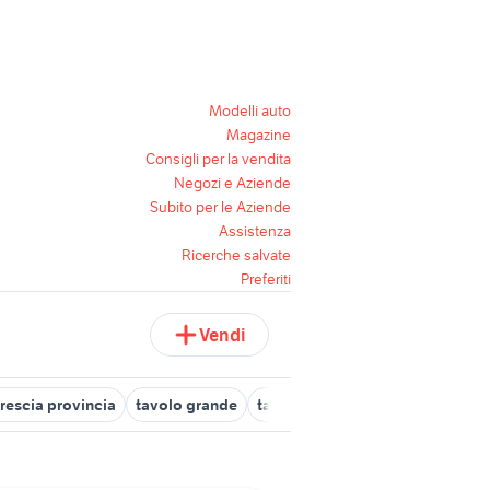
Modelli auto
Magazine
Consigli per la vendita
Negozi e Aziende
Subito per le Aziende
Assistenza
Ricerche salvate
Preferiti
Vendi
rescia provincia
tavolo grande
tavolo in sicilia
sedie arredam