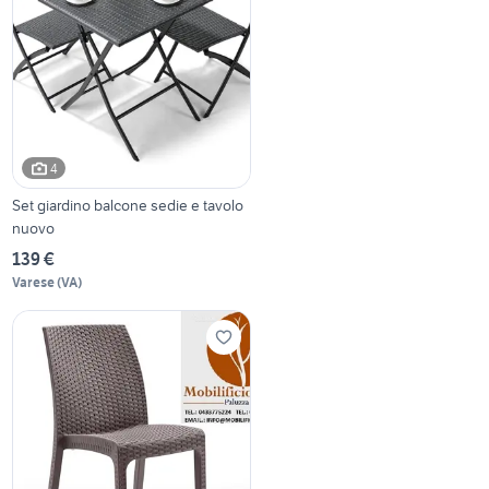
4
Set giardino balcone sedie e tavolo
nuovo
139 €
Varese
(
VA
)