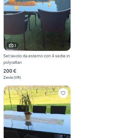
3
Set tavolo da esterno con 4 sedie in
polyrattan
200 €
Zevio
(
VR
)