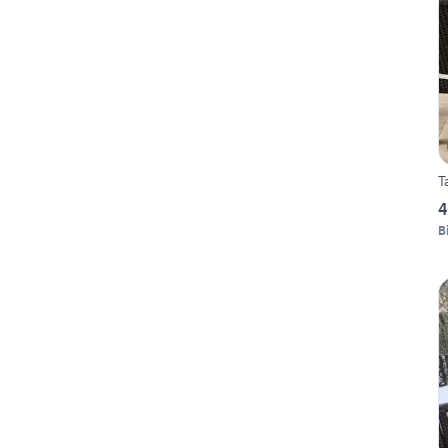
T
4
B