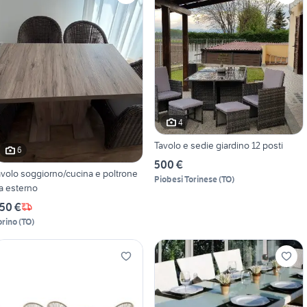
4
Tavolo e sedie giardino 12 posti
6
500 €
avolo soggiorno/cucina e poltrone
Piobesi Torinese
(
TO
)
a esterno
50 €
orino
(
TO
)