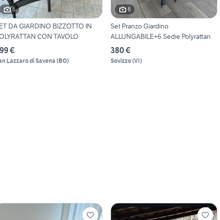
6
6
ET DA GIARDINO BIZZOTTO IN
Set Pranzo Giardino
OLYRATTAN CON TAVOLO
ALLUNGABILE+6 Sedie Polyrattan
99 €
380 €
an Lazzaro di Savena
(
BO
)
Sovizzo
(
VI
)