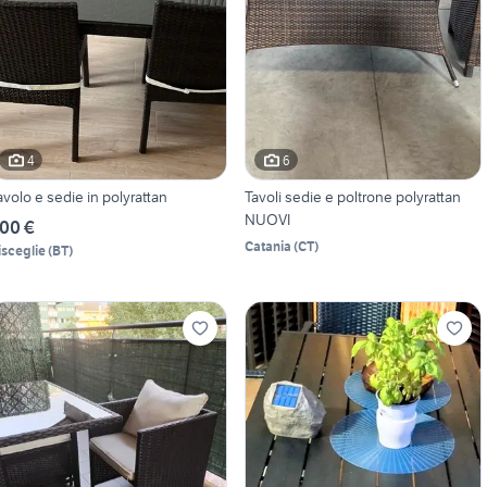
4
6
avolo e sedie in polyrattan
Tavoli sedie e poltrone polyrattan
NUOVI
00 €
Catania
(
CT
)
isceglie
(
BT
)