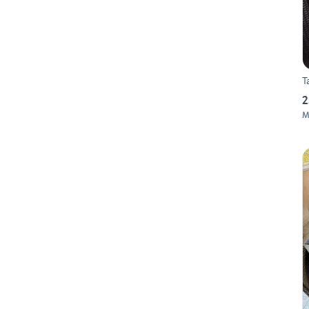
T
2
M