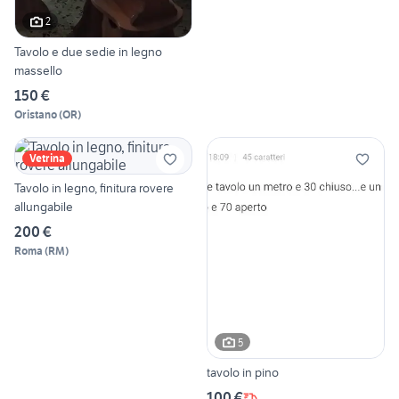
2
Tavolo e due sedie in legno
massello
150 €
Oristano
(
OR
)
Vetrina
Tavolo in legno, finitura rovere
allungabile
200 €
Roma
(
RM
)
5
tavolo in pino
100 €