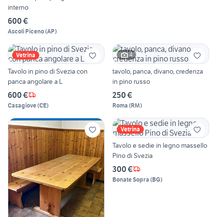
interno
600 €
Ascoli Piceno
(
AP
)
4
Vetrina
Tavolo in pino di Svezia con
tavolo, panca, divano, credenza
panca angolare a L
in pino russo
600 €
250 €
Casagiove
(
CE
)
Roma
(
RM
)
Vetrina
Tavolo e sedie in legno massello
Pino di Svezia
300 €
Bonate Sopra
(
BG
)