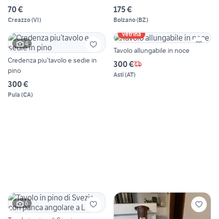
70 €
175 €
Creazzo
(
VI
)
Bolzano
(
BZ
)
Vetrina
4
Tavolo allungabile in noce
Credenza piu’tavolo e sedie in
300 €
pino
Asti
(
AT
)
300 €
Pula
(
CA
)
6