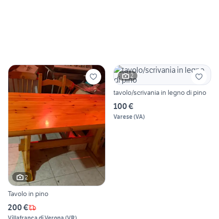
2
tavolo/scrivania in legno di pino
100 €
Varese
(
VA
)
2
Tavolo in pino
200 €
Villafranca di Verona
(
VR
)