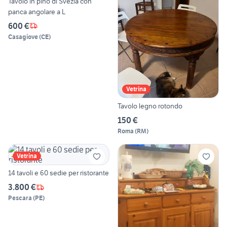
Tavolo in pino di Svezia con
panca angolare a L
600 €
Casagiove
(
CE
)
Vetrina
Tavolo legno rotondo
150 €
Roma
(
RM
)
Vetrina
14 tavoli e 60 sedie per ristorante
3.800 €
Pescara
(
PE
)