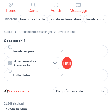
Home
Cerca
Vendi
Messaggi
tavolo a ribalta
tavolo esterno ikea
tavolo olmo
t
Ricerche
Subito
Arredamento e casalinghi
tavolo in pino
Cosa cerchi?
Arredamento e
Filtri
Casalinghi
Salva ricerca
Dal più rilevante
21.248 risultati
Tavolo in pino