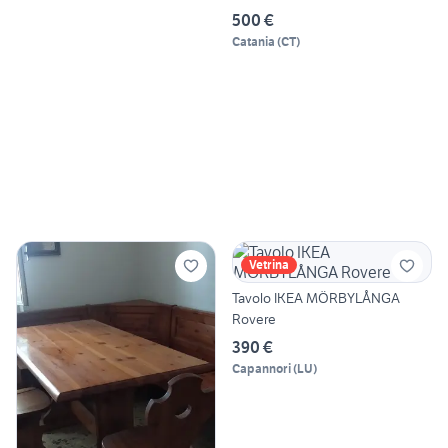
500 €
Catania
(
CT
)
Vetrina
Tavolo IKEA MÖRBYLÅNGA
Rovere
390 €
Capannori
(
LU
)