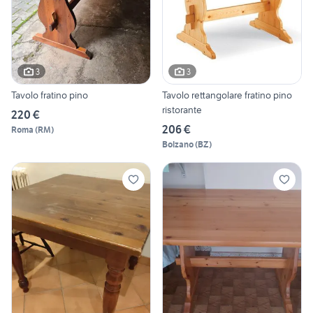
3
3
Tavolo fratino pino
Tavolo rettangolare fratino pino
ristorante
220 €
206 €
Roma
(
RM
)
Bolzano
(
BZ
)