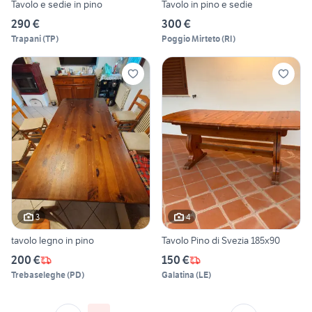
Tavolo e sedie in pino
Tavolo in pino e sedie
290 €
300 €
Trapani
(
TP
)
Poggio Mirteto
(
RI
)
3
4
tavolo legno in pino
Tavolo Pino di Svezia 185x90
200 €
150 €
Trebaseleghe
(
PD
)
Galatina
(
LE
)