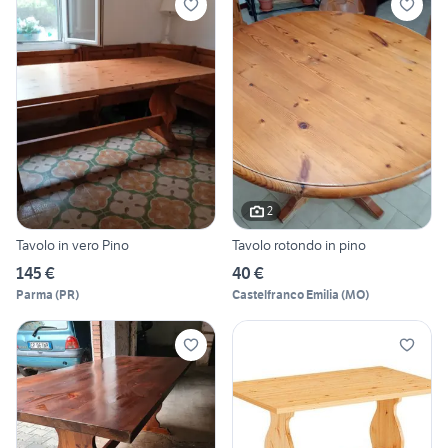
2
Tavolo in vero Pino
Tavolo rotondo in pino
145 €
40 €
Parma
(
PR
)
Castelfranco Emilia
(
MO
)