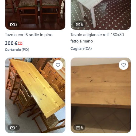
3
6
Tavolo con 6 sedie in pino
Tavolo artigianale rett. 180x80
fatto a mano
200 €
Cagliari
(
CA
)
Curtarolo
(
PD
)
4
6