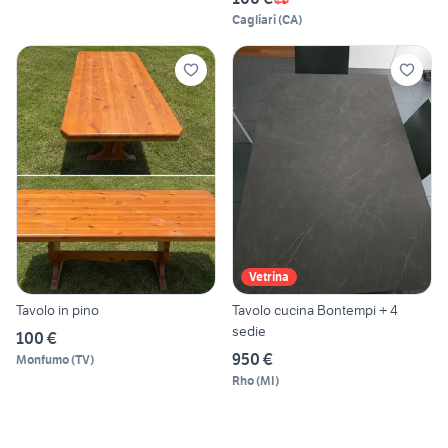
Cagliari
(
CA
)
Vetrina
Tavolo in pino
Tavolo cucina Bontempi + 4
sedie
100 €
950 €
Monfumo
(
TV
)
Rho
(
MI
)