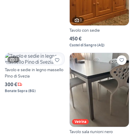
3
Tavolo con sedie
450 €
Castel di Sangro
(
AQ
)
3
Tavolo e sedie in legno massello
Pino di Svezia
300 €
Bonate Sopra
(
BG
)
Vetrina
Tavolo sala riunioni nero