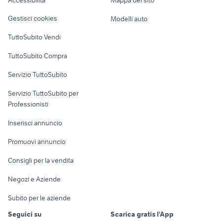
Accessibilità
Mappa del sito
Loft, mansarde e
Veicoli commerciali
altro
Gestisci cookies
Modelli auto
Case vacanza
TuttoSubito Vendi
Uffici e Locali
TuttoSubito Compra
commerciali
Servizio TuttoSubito
elettronica
per la casa e la
sports e hobby
Servizio TuttoSubito per
persona
Informatica
Animali
Professionisti
Arredamento e
Console e
Accessori per
Casalinghi
Inserisci annuncio
Videogiochi
animali
Elettrodomestici
Promuovi annuncio
Audio/Video
Musica e Film
Giardino e Fai da te
Consigli per la vendita
Fotografia
Libri e Riviste
Abbigliamento e
Negozi e Aziende
Telefonia
Strumenti Musicali
Accessori
Subito per le aziende
Sports
Tutto per i bambini
Seguici su
Scarica gratis l'App