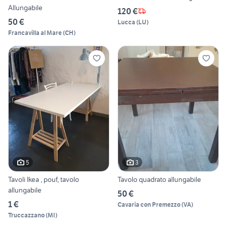
Allungabile
120 €
50 €
Lucca
(
LU
)
Francavilla al Mare
(
CH
)
5
3
Tavoli Ikea , pouf, tavolo
Tavolo quadrato allungabile
allungabile
50 €
1 €
Cavaria con Premezzo
(
VA
)
Truccazzano
(
MI
)