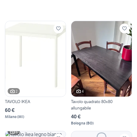
2
4
TAVOLO IKEA
Tavolo quadrato 80x80
allungabile
60 €
40 €
Milano
(
MI
)
Bologna
(
BO
)
6