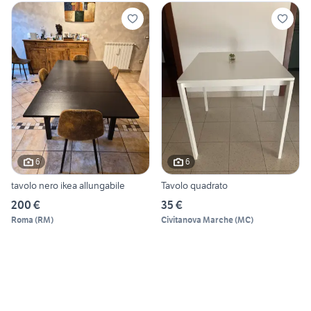
6
6
tavolo nero ikea allungabile
Tavolo quadrato
200 €
35 €
Roma
(
RM
)
Civitanova Marche
(
MC
)