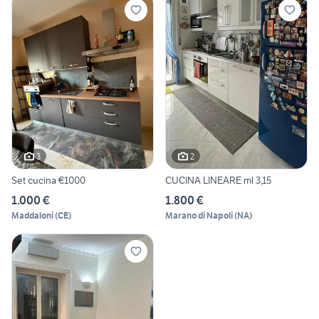
3
2
Set cucina €1000
CUCINA LINEARE ml 3,15
1.000 €
1.800 €
Maddaloni
(
CE
)
Marano di Napoli
(
NA
)