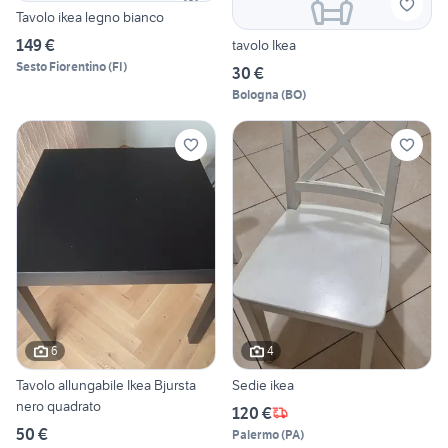
Tavolo ikea legno bianco
149 €
tavolo Ikea
Sesto Fiorentino
(
FI
)
30 €
Bologna
(
BO
)
6
4
Tavolo allungabile Ikea Bjursta
Sedie ikea
nero quadrato
120 €
50 €
Palermo
(
PA
)