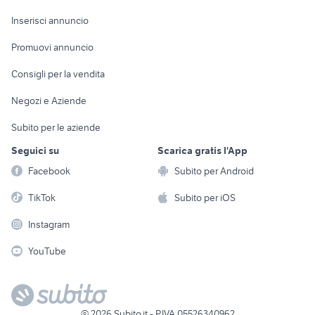
Arredamento e
Console e
Accessori per
Casalinghi
Inserisci annuncio
Videogiochi
animali
Elettrodomestici
Promuovi annuncio
Audio/Video
Musica e Film
Giardino e Fai da te
Consigli per la vendita
Fotografia
Libri e Riviste
Abbigliamento e
Negozi e Aziende
Telefonia
Strumenti Musicali
Accessori
Subito per le aziende
Sports
Tutto per i bambini
Seguici su
Scarica gratis l'App
Biciclette
Facebook
Subito per Android
Collezionismo
TikTok
Subito per iOS
Instagram
YouTube
©
2026
Subito.it - P.IVA 05526340962