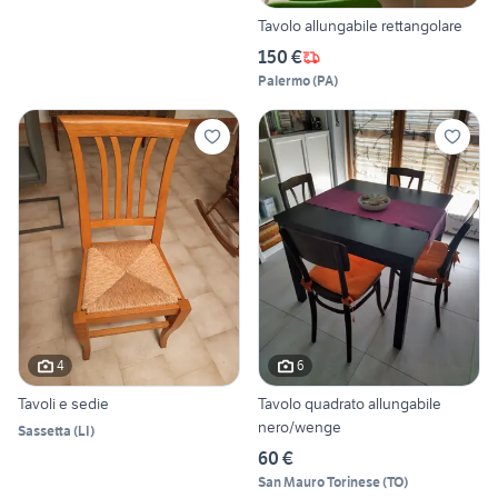
Tavolo allungabile rettangolare
150 €
Palermo
(
PA
)
4
6
Tavoli e sedie
Tavolo quadrato allungabile
nero/wenge
Sassetta
(
LI
)
60 €
San Mauro Torinese
(
TO
)