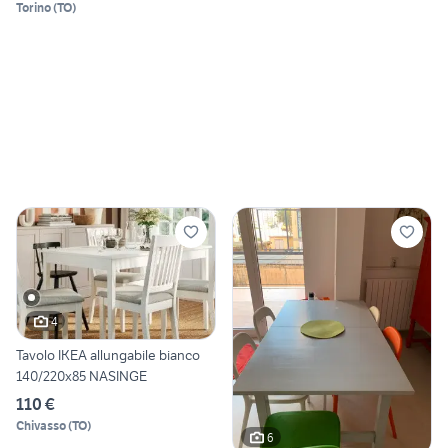
Torino
(
TO
)
4
Tavolo IKEA allungabile bianco
140/220x85 NASINGE
110 €
Chivasso
(
TO
)
6