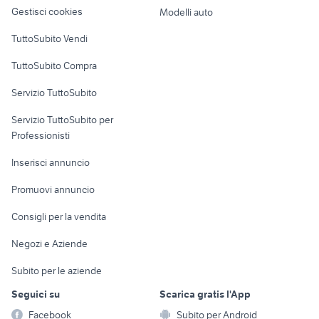
altro
Gestisci cookies
Modelli auto
Case vacanza
TuttoSubito Vendi
Uffici e Locali
TuttoSubito Compra
commerciali
Servizio TuttoSubito
elettronica
per la casa e la
sports e hobby
Servizio TuttoSubito per
persona
Informatica
Animali
Professionisti
Arredamento e
Console e
Accessori per
Casalinghi
Inserisci annuncio
Videogiochi
animali
Elettrodomestici
Promuovi annuncio
Audio/Video
Musica e Film
Giardino e Fai da te
Consigli per la vendita
Fotografia
Libri e Riviste
Abbigliamento e
Negozi e Aziende
Telefonia
Strumenti Musicali
Accessori
Subito per le aziende
Sports
Tutto per i bambini
Seguici su
Scarica gratis l'App
Biciclette
Facebook
Subito per Android