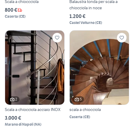
Scala a chioccciola
Balaustra tonda per scala a
chiocciola in noce
800 €
1.200 €
Caserta
(
CE
)
Castel Volturno
(
CE
)
2
5
Scala a chiocciola acciaio INOX
scala a chiocciola
Caserta
(
CE
)
3.000 €
Marano di Napoli
(
NA
)