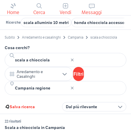
Home
Cerca
Vendi
Messaggi
scala alluminio 10 metri
honda chiocciola accessori 
Ricerche
Subito
Arredamento e casalinghi
Campania
scala a chiocciola
Cosa cerchi?
Arredamento e
Filtri
Casalinghi
Salva ricerca
Dal più rilevante
22 risultati
Scala a chiocciola in Campania