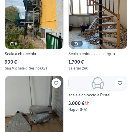
6
4
Scala a chiocciola
Scala a chiocciola in legno
900 €
1.700 €
San Michele di Serino
(
AV
)
Salerno
(
SA
)
scala a chiocciola Rintal
3.000 €
Napoli
(
NA
)