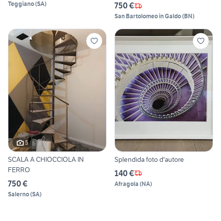
Teggiano
(
SA
)
750 €
San Bartolomeo in Galdo
(
BN
)
5
SCALA A CHIOCCIOLA IN
Splendida foto d'autore
FERRO
140 €
750 €
Afragola
(
NA
)
Salerno
(
SA
)