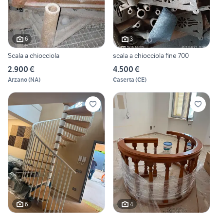
6
3
Scala a chiocciola
scala a chiocciola fine 700
2.900 €
4.500 €
Arzano
(
NA
)
Caserta
(
CE
)
6
4