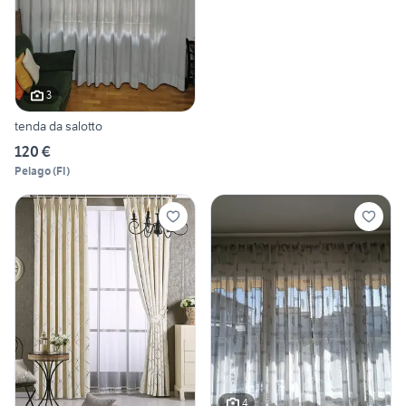
3
tenda da salotto
120 €
Pelago
(
FI
)
4