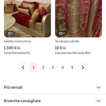
5
4
Salotto marocchino
Tenda per salotto
1.500 €
10 €
Sesto Fiorentino
(
FI
)
Capriate San Gervasio
(
BG
)
1
2
3
4
5
Più cercati
Correlati
Richerche simili
Suggerimenti
Ricerche consigliate
tappeto salotto ikea
poltrone da giardino
sedia bistrot