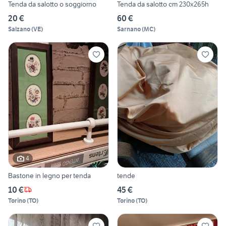
Tenda da salotto o soggiorno
Tenda da salotto cm 230x265h
20 €
60 €
Salzano
(
VE
)
Sarnano
(
MC
)
4
Bastone in legno per tenda
tende
10 €
45 €
Torino
(
TO
)
Torino
(
TO
)