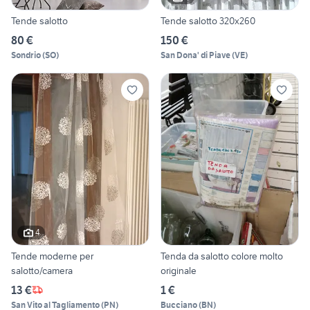
Tende salotto
Tende salotto 320x260
80 €
150 €
Sondrio
(
SO
)
San Dona' di Piave
(
VE
)
4
Tende moderne per
Tenda da salotto colore molto
salotto/camera
originale
13 €
1 €
San Vito al Tagliamento
(
PN
)
Bucciano
(
BN
)