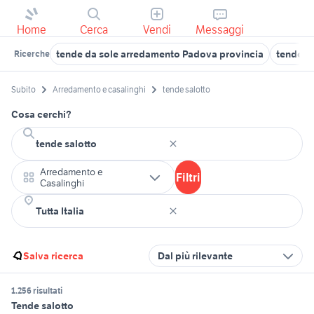
Home
Cerca
Vendi
Messaggi
tende da sole arredamento Padova provincia
tende d
Ricerche
Subito
Arredamento e casalinghi
tende salotto
Cosa cerchi?
Arredamento e
Filtri
Casalinghi
Salva ricerca
Dal più rilevante
1.256 risultati
Tende salotto