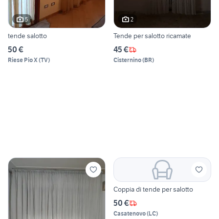
5
2
tende salotto
Tende per salotto ricamate
50 €
45 €
Riese Pio X
(
TV
)
Cisternino
(
BR
)
Coppia di tende per salotto
50 €
Casatenovo
(
LC
)