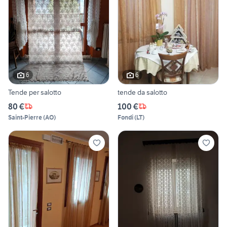
6
6
Tende per salotto
tende da salotto
80 €
100 €
Saint-Pierre
(
AO
)
Fondi
(
LT
)