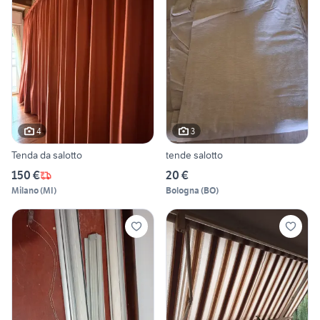
4
3
Tenda da salotto
tende salotto
150 €
20 €
Milano
(
MI
)
Bologna
(
BO
)