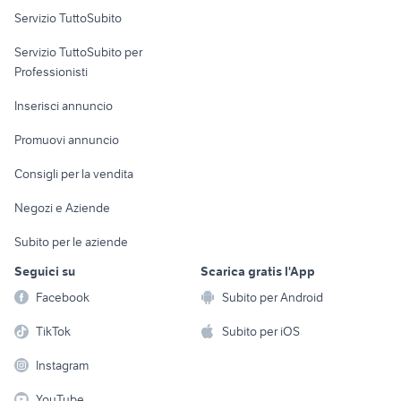
Servizio TuttoSubito
elettronica
per la casa e la
sports e hobby
Servizio TuttoSubito per
persona
Informatica
Animali
Professionisti
Arredamento e
Console e
Accessori per
Casalinghi
Inserisci annuncio
Videogiochi
animali
Elettrodomestici
Promuovi annuncio
Audio/Video
Musica e Film
Giardino e Fai da te
Consigli per la vendita
Fotografia
Libri e Riviste
Abbigliamento e
Negozi e Aziende
Telefonia
Strumenti Musicali
Accessori
Subito per le aziende
Sports
Tutto per i bambini
Seguici su
Scarica gratis l'App
Biciclette
Facebook
Subito per Android
Collezionismo
TikTok
Subito per iOS
Instagram
YouTube