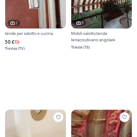
2
5
tende per salotto e cucina
Mobili salotto,tenda
terrazzo,divano angolare
50 €
Trieste
(
TS
)
Treviso
(
TV
)