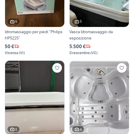
6
5
Idromassaggio per piedi “Philips
Vasca Idromassaggio da
HP5225”
esposizione
50 €
5.500 €
Vicenza
(
VI
)
Crescentino
(
VC
)
6
6