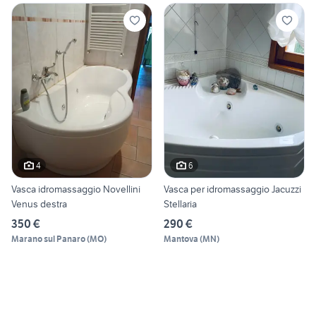
4
6
Vasca idromassaggio Novellini
Vasca per idromassaggio Jacuzzi
Venus destra
Stellaria
350 €
290 €
Marano sul Panaro
(
MO
)
Mantova
(
MN
)