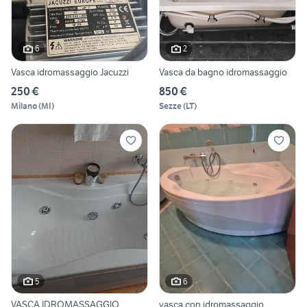
6
2
Vasca idromassaggio Jacuzzi
Vasca da bagno idromassaggio
250 €
850 €
Milano
(
MI
)
Sezze
(
LT
)
5
6
VASCA IDROMASSAGGIO
vasca con idromassaggio