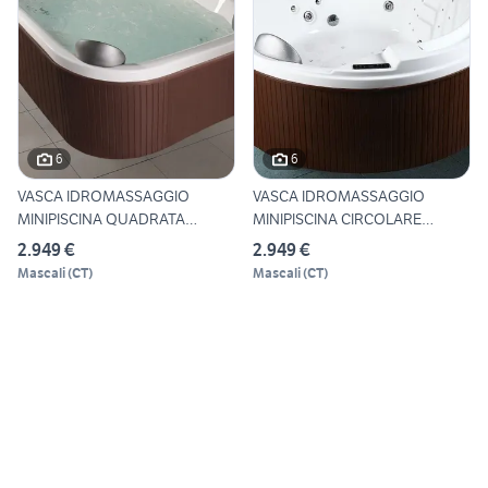
6
6
VASCA IDROMASSAGGIO
VASCA IDROMASSAGGIO
MINIPISCINA QUADRATA
MINIPISCINA CIRCOLARE
200X200
200x200
2.949 €
2.949 €
Mascali
(
CT
)
Mascali
(
CT
)