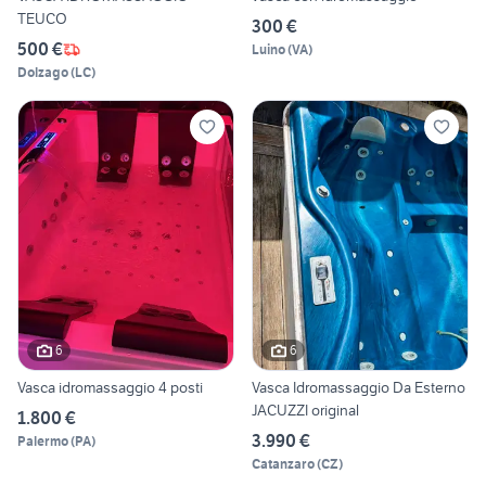
TEUCO
300 €
500 €
Luino
(
VA
)
Dolzago
(
LC
)
6
6
Vasca idromassaggio 4 posti
Vasca Idromassaggio Da Esterno
JACUZZI original
1.800 €
3.990 €
Palermo
(
PA
)
Catanzaro
(
CZ
)