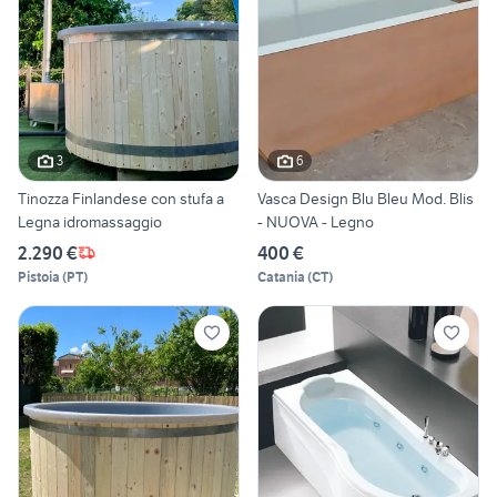
3
6
Tinozza Finlandese con stufa a
Vasca Design Blu Bleu Mod. Blis
Legna idromassaggio
- NUOVA - Legno
2.290 €
400 €
Pistoia
(
PT
)
Catania
(
CT
)