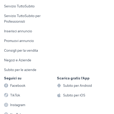
Servizio TuttoSubito
elettronica
per la casa e la
sports e hobby
Servizio TuttoSubito per
persona
Informatica
Animali
Professionisti
Arredamento e
Console e
Accessori per
Casalinghi
Inserisci annuncio
Videogiochi
animali
Elettrodomestici
Promuovi annuncio
Audio/Video
Musica e Film
Giardino e Fai da te
Consigli per la vendita
Fotografia
Libri e Riviste
Abbigliamento e
Negozi e Aziende
Telefonia
Strumenti Musicali
Accessori
Subito per le aziende
Sports
Tutto per i bambini
Seguici su
Scarica gratis l'App
Biciclette
Facebook
Subito per Android
Collezionismo
TikTok
Subito per iOS
Instagram