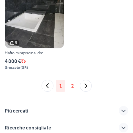
5
Hafro minipiscina idro
4.000 €
Grosseto
(
GR
)
1
2
Più cercati
Correlati
Richerche simili
Suggerimenti
Ricerche consigliate
ikea cuscini esterno
doccia
set da giardino