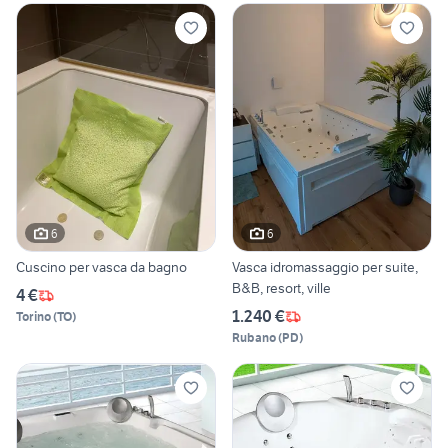
6
6
Cuscino per vasca da bagno
Vasca idromassaggio per suite,
B&B, resort, ville
4 €
1.240 €
Torino
(
TO
)
Rubano
(
PD
)