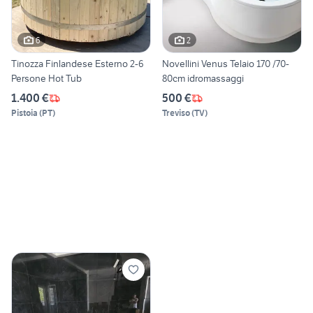
6
2
Tinozza Finlandese Esterno 2-6
Novellini Venus Telaio 170 /70-
Persone Hot Tub
80cm idromassaggi
1.400 €
500 €
Pistoia
(
PT
)
Treviso
(
TV
)