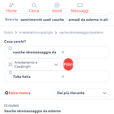
Home
Cerca
Vendi
Messaggi
semirimorchi usati vasche
armadi da esterno in allumi
Ricerche
Subito
Arredamento e casalinghi
vasche idromassaggio da esterno
Cosa cerchi?
Arredamento e
Filtri
Casalinghi
Salva ricerca
Dal più rilevante
32 risultati
Vasche idromassaggio da esterno