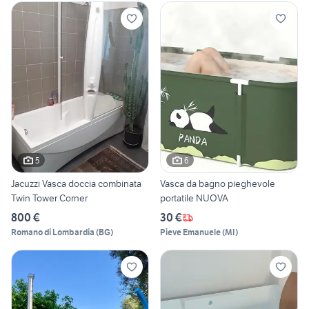
5
6
Jacuzzi Vasca doccia combinata
Vasca da bagno pieghevole
Twin Tower Corner
portatile NUOVA
800 €
30 €
Romano di Lombardia
(
BG
)
Pieve Emanuele
(
MI
)