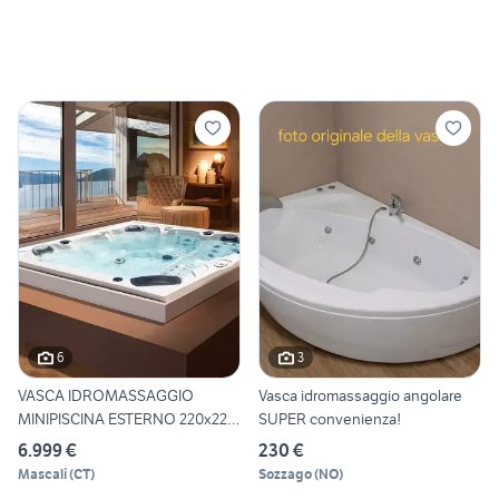
6
3
VASCA IDROMASSAGGIO
Vasca idromassaggio angolare
MINIPISCINA ESTERNO 220x220
SUPER convenienza!
7P
6.999 €
230 €
Mascali
(
CT
)
Sozzago
(
NO
)