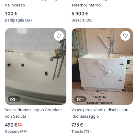
da incasso
esterno/interno
100 €
6.900 €
Battipaglia
(
SA
)
Brescia
(
BS
)
3
6
Vasca Idromassaggio Angolare
Vasca per anziani e disabili con
con Seduta
idromassaggio
490 €
775 €
Copiano
(
PV
)
Trieste
(
TS
)