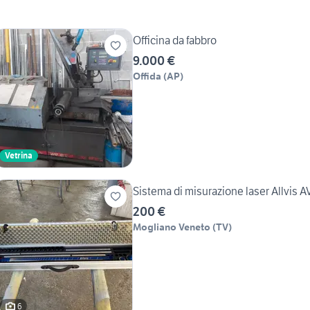
Officina da fabbro
9.000 €
Offida
(
AP
)
Vetrina
Sistema di misurazione laser Allvis 
200 €
Mogliano Veneto
(
TV
)
6