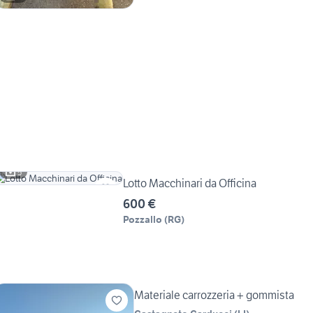
5
Lotto Macchinari da Officina
600 €
Pozzallo
(
RG
)
Materiale carrozzeria + gommista