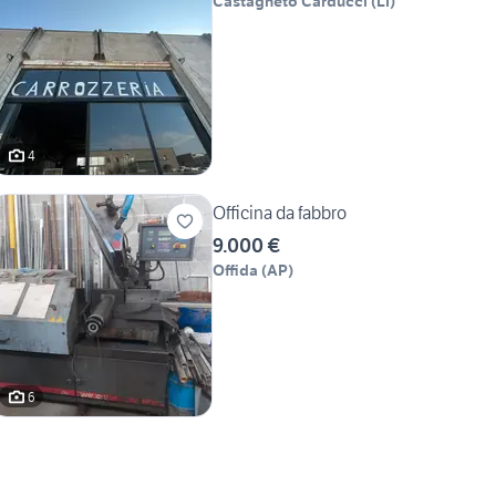
Castagneto Carducci
(
LI
)
4
Officina da fabbro
9.000 €
Offida
(
AP
)
6