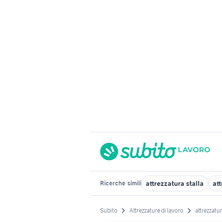
attrezzatura stalla
at
Ricerche
simili
Subito
Attrezzature di lavoro
attrezzatur