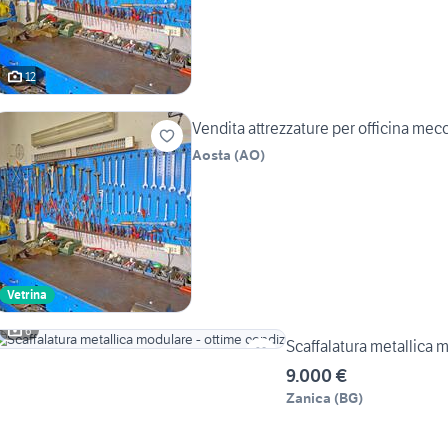
12
Vendita attrezzature per officina mec
Aosta
(
AO
)
Vetrina
6
Scaffalatura metallica 
9.000 €
Zanica
(
BG
)