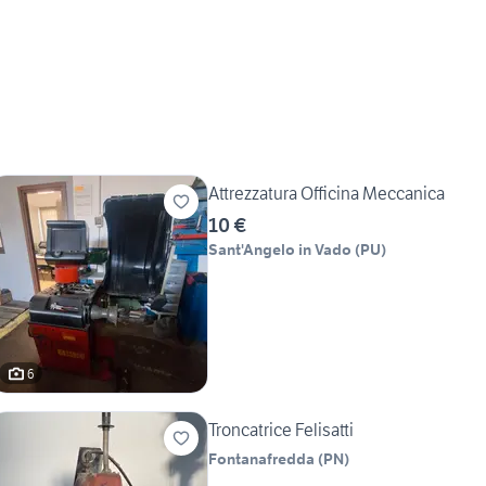
Attrezzatura Officina Meccanica
10 €
Sant'Angelo in Vado
(
PU
)
6
Troncatrice Felisatti
Fontanafredda
(
PN
)