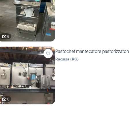
6
Pastochef mantecatore pastorizzatore
Ragusa
(
RG
)
6