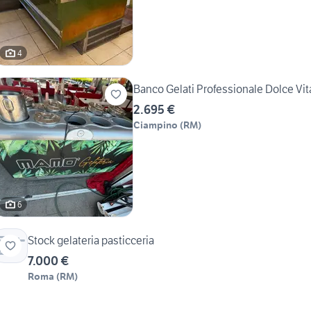
4
Banco Gelati Professionale Dolce Vit
2.695 €
Ciampino
(
RM
)
6
Stock gelateria pasticceria
7.000 €
Roma
(
RM
)