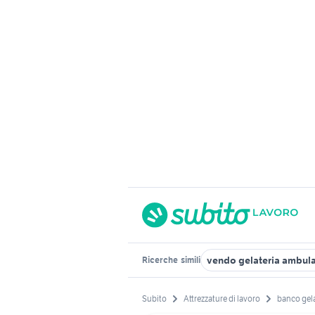
vendo gelateria ambul
Ricerche
simili
Subito
Attrezzature di lavoro
banco gela