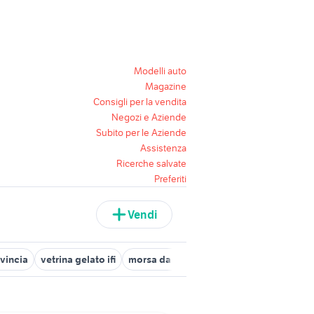
Modelli auto
Magazine
Consigli per la vendita
Negozi e Aziende
Subito per le Aziende
Assistenza
Ricerche salvate
Preferiti
Vendi
ovincia
vetrina gelato ifi
morsa da banco Veneto
banco ambula