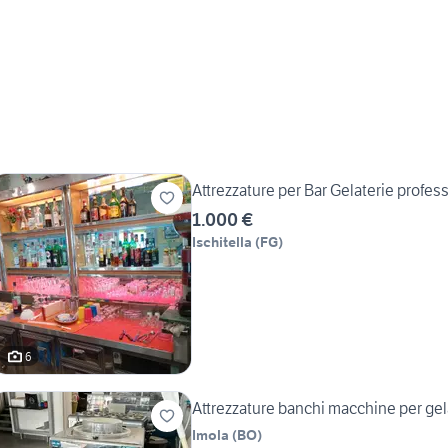
Attrezzature per Bar Gelaterie profes
1.000 €
Ischitella
(
FG
)
6
Attrezzature banchi macchine per gel
Imola
(
BO
)