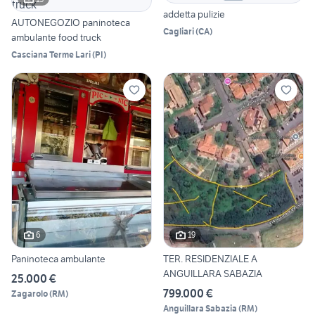
addetta pulizie
AUTONEGOZIO paninoteca
Cagliari
(
CA
)
ambulante food truck
Casciana Terme Lari
(
PI
)
6
19
Paninoteca ambulante
TER. RESIDENZIALE A
ANGUILLARA SABAZIA
25.000 €
799.000 €
Zagarolo
(
RM
)
Anguillara Sabazia
(
RM
)