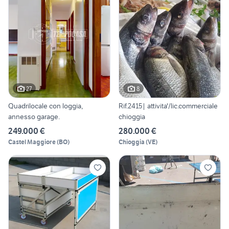
27
8
Quadrilocale con loggia,
Rif.2415| attivita'/lic.commerciale
annesso garage.
chioggia
249.000 €
280.000 €
Castel Maggiore
(
BO
)
Chioggia
(
VE
)