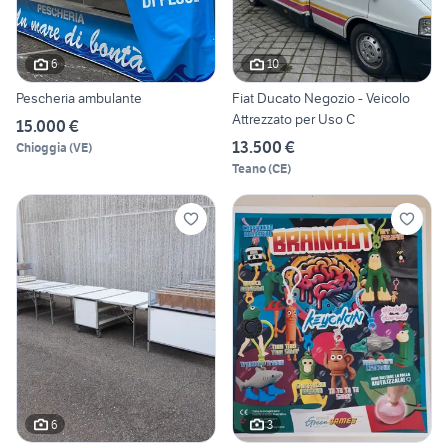
6
10
Pescheria ambulante
Fiat Ducato Negozio - Veicolo
Attrezzato per Uso C
15.000 €
13.500 €
Chioggia
(
VE
)
Teano
(
CE
)
6
3