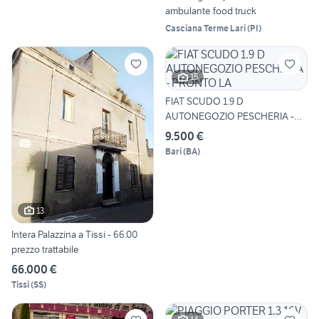
ambulante food truck
Casciana Terme Lari
(
PI
)
15
FIAT SCUDO 1.9 D
AUTONEGOZIO PESCHERIA -
PRONTO LA
9.500 €
Bari
(
BA
)
13
Intera Palazzina a Tissi - 66.00
prezzo trattabile
66.000 €
Tissi
(
SS
)