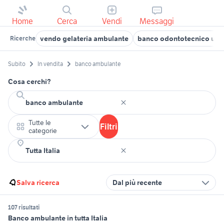
Home
Cerca
Vendi
Messaggi
vendo gelateria ambulante
banco odontotecnico usa
Ricerche
Subito
In vendita
banco ambulante
Cosa cerchi?
Tutte le
Filtri
categorie
Salva ricerca
Dal più recente
107 risultati
Banco ambulante in tutta Italia