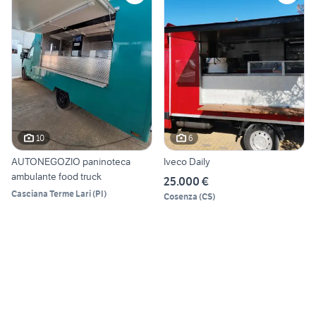
10
6
AUTONEGOZIO paninoteca
Iveco Daily
ambulante food truck
25.000 €
Casciana Terme Lari
(
PI
)
Cosenza
(
CS
)