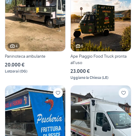
4
6
Paninoteca ambulante
Ape Piaggio Food Truck pronta
all’uso
20.000 €
23.000 €
Lotzorai
(
OG
)
Uggiano la Chiesa
(
LE
)