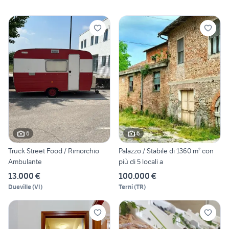
6
6
Truck Street Food / Rimorchio
Palazzo / Stabile di 1360 m² con
Ambulante
più di 5 locali a
13.000 €
100.000 €
Dueville
(
VI
)
Terni
(
TR
)