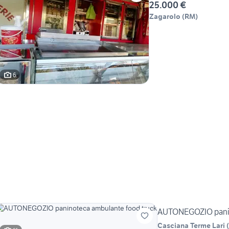
25.000 €
Zagarolo
(
RM
)
6
AUTONEGOZIO panin
Casciana Terme Lari
(