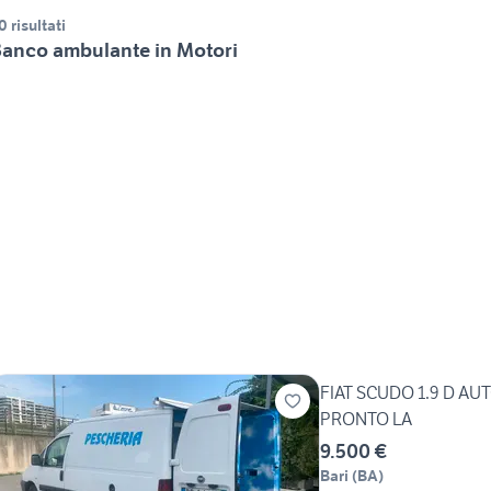
0 risultati
anco ambulante in Motori
FIAT SCUDO 1.9 D AU
PRONTO LA
9.500 €
Bari
(
BA
)