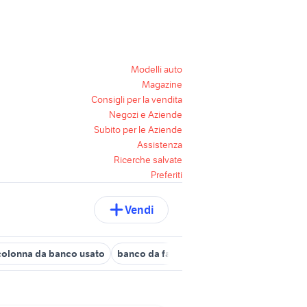
Modelli auto
Magazine
Consigli per la vendita
Negozi e Aziende
Subito per le Aziende
Assistenza
Ricerche salvate
Preferiti
Vendi
colonna da banco usato
banco da falegname
banco fresa
attr