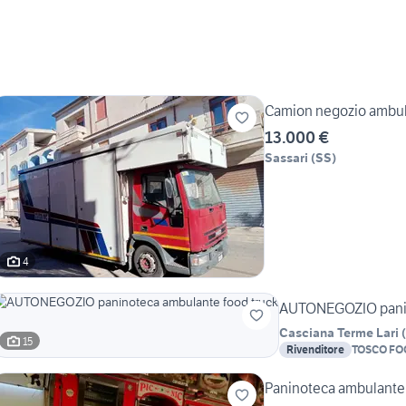
Camion negozio ambu
13.000 €
Sassari
(
SS
)
4
AUTONEGOZIO panin
Casciana Terme Lari
(
15
Rivenditore
TOSCO FO
Paninoteca ambulante