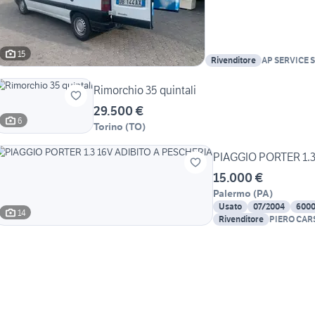
15
Rivenditore
AP SERVICE 
Rimorchio 35 quintali
29.500 €
6
Torino
(
TO
)
PIAGGIO PORTER 1.3
15.000 €
Palermo
(
PA
)
Usato
07/2004
600
14
Rivenditore
PIERO CAR