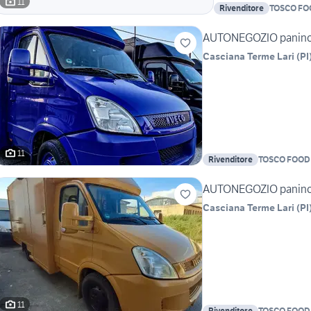
11
Rivenditore
TOSCO FO
AUTONEGOZIO paninot
Casciana Terme Lari
(
PI
11
Rivenditore
TOSCO FOOD
AUTONEGOZIO paninot
Casciana Terme Lari
(
PI
11
Rivenditore
TOSCO FOOD