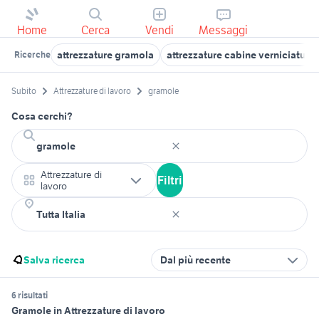
Home
Cerca
Vendi
Messaggi
attrezzature gramola
attrezzature cabine verniciatura
Ricerche
Subito
Attrezzature di lavoro
gramole
Cosa cerchi?
Attrezzature di
Filtri
lavoro
Salva ricerca
Dal più recente
6 risultati
Gramole in Attrezzature di lavoro