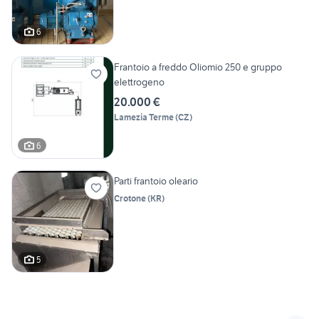
6
Frantoio a freddo Oliomio 250 e gruppo
elettrogeno
20.000 €
Lamezia Terme
(
CZ
)
6
Parti frantoio oleario
Crotone
(
KR
)
5