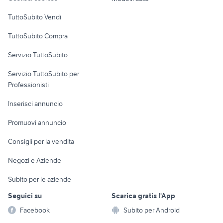
Case vacanza
TuttoSubito Vendi
Uffici e Locali
TuttoSubito Compra
commerciali
Servizio TuttoSubito
elettronica
per la casa e la
sports e hobby
Servizio TuttoSubito per
persona
Informatica
Animali
Professionisti
Arredamento e
Console e
Accessori per
Casalinghi
Inserisci annuncio
Videogiochi
animali
Elettrodomestici
Promuovi annuncio
Audio/Video
Musica e Film
Giardino e Fai da te
Consigli per la vendita
Fotografia
Libri e Riviste
Abbigliamento e
Negozi e Aziende
Telefonia
Strumenti Musicali
Accessori
Subito per le aziende
Sports
Tutto per i bambini
Seguici su
Scarica gratis l'App
Biciclette
Facebook
Subito per Android
Collezionismo