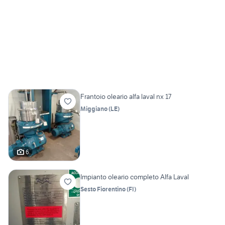
Frantoio oleario alfa laval nx 17
Miggiano
(
LE
)
6
Impianto oleario completo Alfa Laval
Sesto Fiorentino
(
FI
)