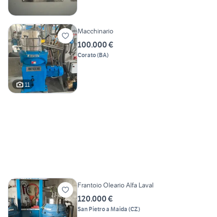
Macchinario
100.000 €
Corato
(
BA
)
11
Frantoio Oleario Alfa Laval
120.000 €
San Pietro a Maida
(
CZ
)