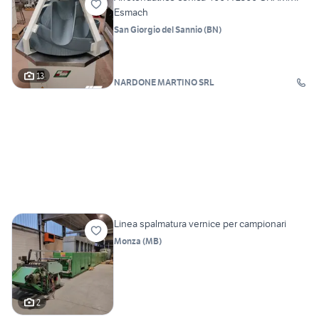
Esmach
San Giorgio del Sannio
(
BN
)
13
NARDONE MARTINO SRL
Linea spalmatura vernice per campionari
Monza
(
MB
)
2