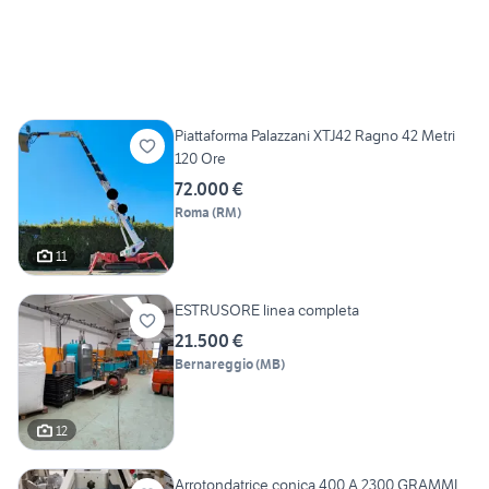
Piattaforma Palazzani XTJ42 Ragno 42 Metri
120 Ore
72.000 €
Roma
(
RM
)
11
ESTRUSORE linea completa
21.500 €
Bernareggio
(
MB
)
12
Arrotondatrice conica 400 A 2300 GRAMMI