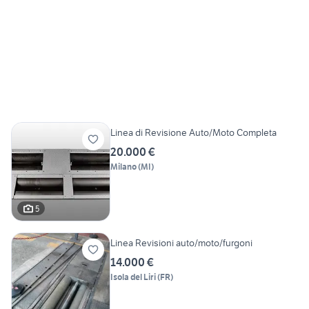
Linea di Revisione Auto/Moto Completa
20.000 €
Milano
(
MI
)
5
Linea Revisioni auto/moto/furgoni
14.000 €
Isola del Liri
(
FR
)