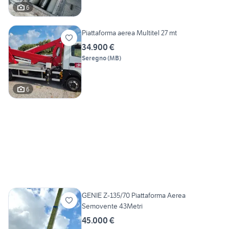
6
Piattaforma aerea Multitel 27 mt
34.900 €
Seregno
(
MB
)
6
GENIE Z-135/70 Piattaforma Aerea
Semovente 43Metri
45.000 €