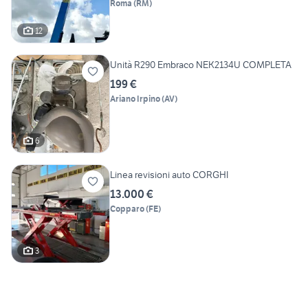
Roma
(
RM
)
12
Unità R290 Embraco NEK2134U COMPLETA
199 €
Ariano Irpino
(
AV
)
6
Linea revisioni auto CORGHI
13.000 €
Copparo
(
FE
)
3