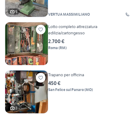
9
VERTUA MASSIMILIANO
Lotto completo attrezzatura
edilizia/cartongesso
2.700 €
Roma
(
RM
)
Trapano per officina
450 €
San Felice sul Panaro
(
MO
)
2