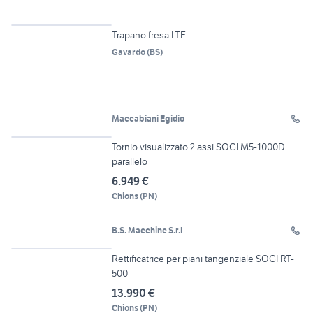
7
Trapano fresa LTF
Gavardo
(
BS
)
Maccabiani Egidio
16
Tornio visualizzato 2 assi SOGI M5-1000D
parallelo
6.949 €
Chions
(
PN
)
B.S. Macchine S.r.l
19
Rettificatrice per piani tangenziale SOGI RT-
500
13.990 €
Chions
(
PN
)