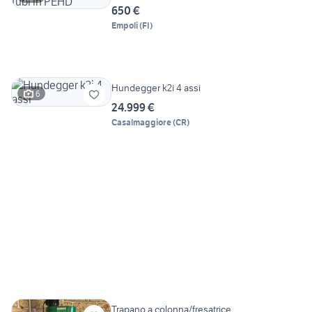
650 €
Empoli
(
FI
)
Hundegger k2i 4 assi
6
24.999 €
Casalmaggiore
(
CR
)
Trapano a colonna/fresatrice