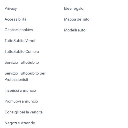
neve
potatura
Nautica
lavoro
corrente
Privacy
Idee regalo
fresa trattore
Garage e box
impastatrice per pasta
attrezzature heidelberg
Caravan e Camper
Accessibilità
Mappa del sito
Loft, mansarde e
Veicoli commerciali
altro
Gestisci cookies
Modelli auto
Case vacanza
TuttoSubito Vendi
Uffici e Locali
TuttoSubito Compra
commerciali
Servizio TuttoSubito
elettronica
per la casa e la
sports e hobby
Servizio TuttoSubito per
persona
Informatica
Animali
Professionisti
Arredamento e
Console e
Accessori per
Casalinghi
Inserisci annuncio
Videogiochi
animali
Elettrodomestici
Promuovi annuncio
Audio/Video
Musica e Film
Giardino e Fai da te
Consigli per la vendita
Fotografia
Libri e Riviste
Abbigliamento e
Negozi e Aziende
Telefonia
Strumenti Musicali
Accessori