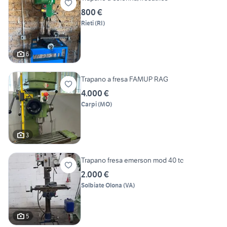
800 €
Rieti
(
RI
)
6
Trapano a fresa FAMUP RAG
4.000 €
Carpi
(
MO
)
3
Trapano fresa emerson mod 40 tc
2.000 €
Solbiate Olona
(
VA
)
5