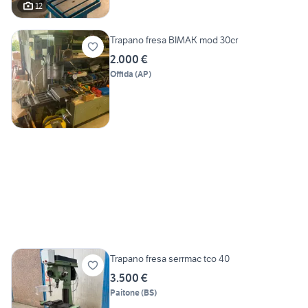
12
Trapano fresa BIMAK mod 30cr
2.000 €
Offida
(
AP
)
Trapano fresa serrmac tco 40
3.500 €
Paitone
(
BS
)