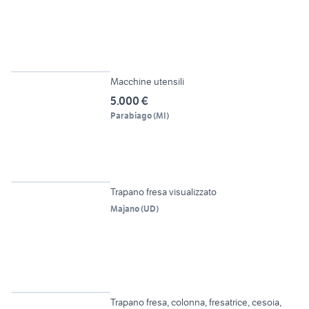
4
Macchine utensili
5.000 €
Parabiago
(
MI
)
4
Trapano fresa visualizzato
Majano
(
UD
)
12
Trapano fresa, colonna, fresatrice, cesoia,