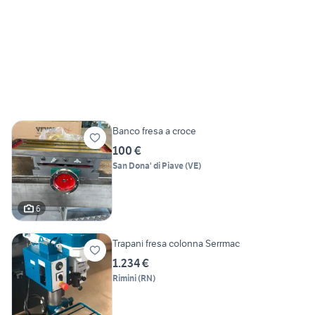
Banco fresa a croce
100 €
San Dona' di Piave
(
VE
)
6
Trapani fresa colonna Serrmac
1.234 €
Rimini
(
RN
)