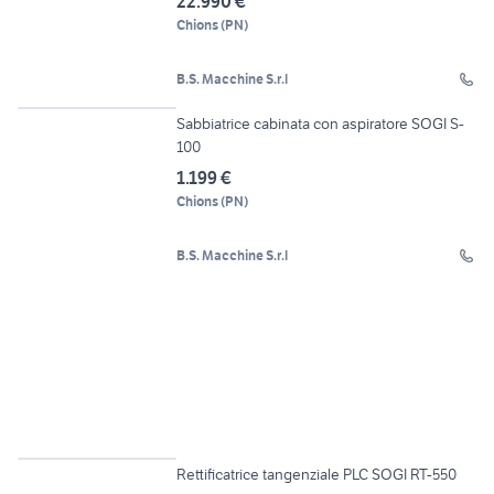
22.990 €
Chions
(
PN
)
B.S. Macchine S.r.l
8
Sabbiatrice cabinata con aspiratore SOGI S-
100
1.199 €
Chions
(
PN
)
B.S. Macchine S.r.l
19
Rettificatrice tangenziale PLC SOGI RT-550