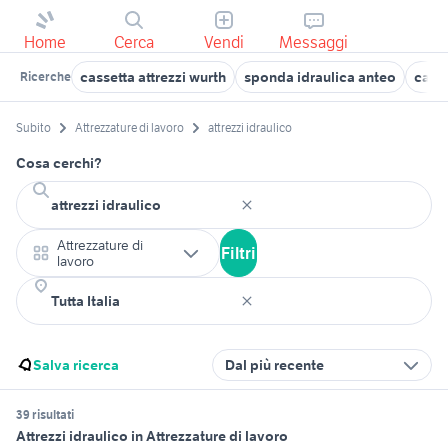
Home
Cerca
Vendi
Messaggi
cassetta attrezzi wurth
sponda idraulica anteo
carri
Ricerche
Subito
Attrezzature di lavoro
attrezzi idraulico
Cosa cerchi?
Attrezzature di
Filtri
lavoro
Salva ricerca
Dal più recente
39 risultati
Attrezzi idraulico in Attrezzature di lavoro