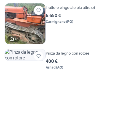
Trattore cingolato più attrezzi
6.650 €
Carmignano
(
PO
)
12
Pinza da legno con rotore
400 €
Arnad
(
AO
)