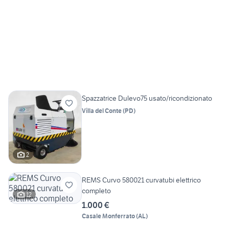
Spazzatrice Dulevo75 usato/ricondizionato
Villa del Conte
(
PD
)
2
REMS Curvo 580021 curvatubi elettrico
completo
12
1.000 €
Casale Monferrato
(
AL
)