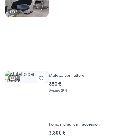
6
Muletto per trattore
5
850 €
Aviano
(
PN
)
6
Pompa idraulica + accessori
3.800 €