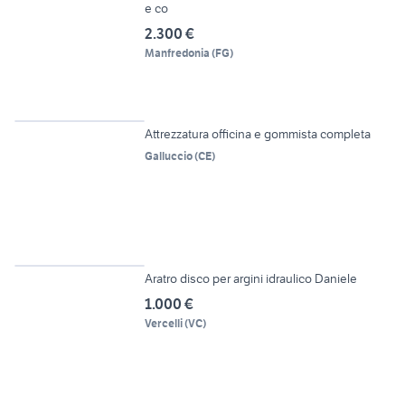
e co
2.300 €
Manfredonia
(
FG
)
6
Attrezzatura officina e gommista completa
Galluccio
(
CE
)
4
Aratro disco per argini idraulico Daniele
1.000 €
Vercelli
(
VC
)