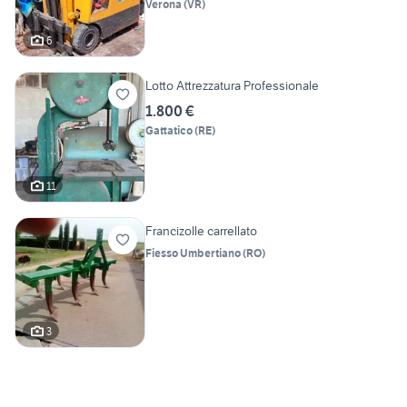
Verona
(
VR
)
6
Lotto Attrezzatura Professionale
1.800 €
Gattatico
(
RE
)
11
Francizolle carrellato
Fiesso Umbertiano
(
RO
)
3