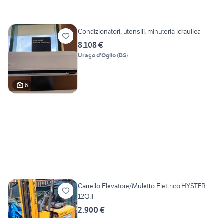
Condizionatori, utensili, minuteria idraulica
8.108 €
Urago d'Oglio
(
BS
)
6
Carrello Elevatore/Muletto Elettrico HYSTER
12Q.li
2.900 €