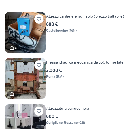
Attrezzi cantiere e non solo (prezzo trattabile)
680 €
Castellucchio
(
MN
)
4
Pressa idraulica meccanica da 160 tonnellate
3.000 €
Roma
(
RM
)
3
Attrezzatura parrucchiera
600 €
Corigliano-Rossano
(
CS
)