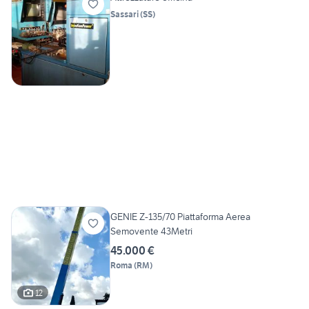
Sassari
(
SS
)
GENIE Z-135/70 Piattaforma Aerea
Semovente 43Metri
45.000 €
Roma
(
RM
)
12