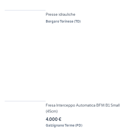
3
Presse idrauliche
Borgaro Torinese
(
TO
)
6
Fresa Interceppo Automatica BFM B1 Small
(45cm)
4.000 €
Galzignano Terme
(
PD
)