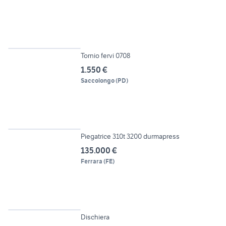
5
Tornio fervi 0708
1.550 €
Saccolongo
(
PD
)
5
Piegatrice 310t 3200 durmapress
135.000 €
Ferrara
(
FE
)
12
Dischiera