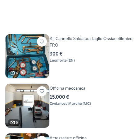
Kit Cannello Saldatura Taglio Ossiacetilenico
FRO
300 €
Leonforte
(
EN
)
4
Officina meccanica
15.000 €
Civitanova Marche
(
MC
)
6
Attrezzature officina