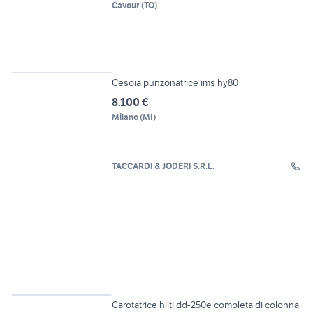
Cavour
(
TO
)
5
Cesoia punzonatrice ims hy80
8.100 €
Milano
(
MI
)
TACCARDI & JODERI S.R.L.
4
Carotatrice hilti dd-250e completa di colonna