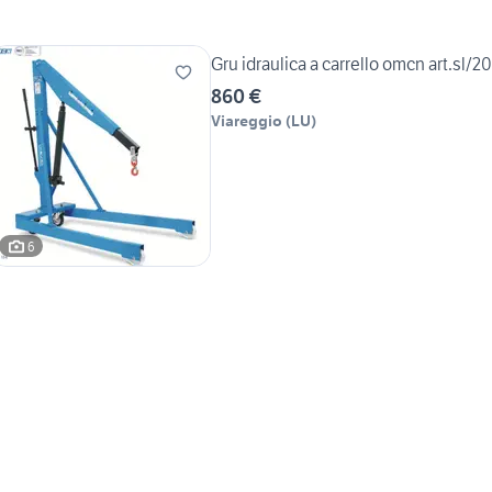
Gru idraulica a carrello omcn art.sl/20
860 €
Viareggio
(
LU
)
6