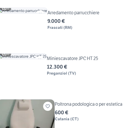
6
Arredamento parrucchiere
9.000 €
Frascati
(
RM
)
6
Miniescavatore JPC HT 25
12.300 €
Preganziol
(
TV
)
Poltrona podologica o per estetica
600 €
Catania
(
CT
)