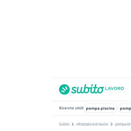
pompa piscina
pompa
Ricerche
simili
Subito
Attrezzature di lavoro
pompa idr