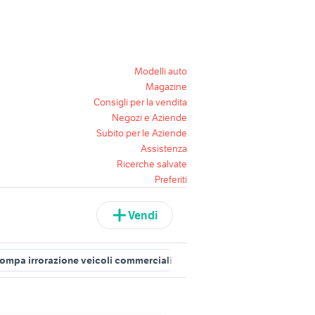
Modelli auto
Magazine
Consigli per la vendita
Negozi e Aziende
Subito per le Aziende
Assistenza
Ricerche salvate
Preferiti
Vendi
ompa irrorazione veicoli commerciali
sollevatore auto idraulico a