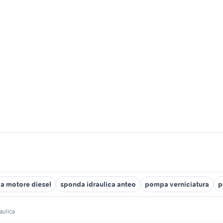
 motore diesel
sponda idraulica anteo
pompa verniciatura
p
aulica