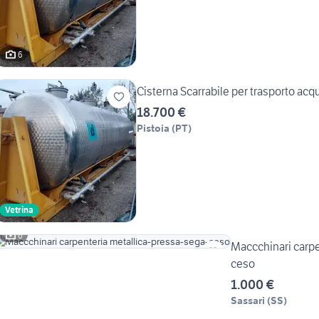
6
Cisterna Scarrabile per trasporto acq
18.700 €
Pistoia
(
PT
)
Vetrina
6
Maccchinari carpe
ceso
1.000 €
Sassari
(
SS
)