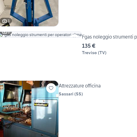
3
6
Fgas noleggio strumenti p
135 €
Treviso
(
TV
)
Attrezzature officina
Sassari
(
SS
)