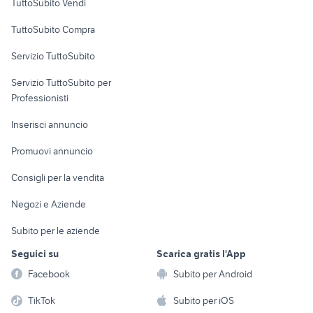
TuttoSubito Vendi
Uffici e Locali
TuttoSubito Compra
commerciali
Servizio TuttoSubito
elettronica
per la casa e la
sports e hobby
Servizio TuttoSubito per
persona
Informatica
Animali
Professionisti
Arredamento e
Console e
Accessori per
Casalinghi
Inserisci annuncio
Videogiochi
animali
Elettrodomestici
Promuovi annuncio
Audio/Video
Musica e Film
Giardino e Fai da te
Consigli per la vendita
Fotografia
Libri e Riviste
Abbigliamento e
Negozi e Aziende
Telefonia
Strumenti Musicali
Accessori
Subito per le aziende
Sports
Tutto per i bambini
Seguici su
Scarica gratis l'App
Biciclette
Facebook
Subito per Android
Collezionismo
TikTok
Subito per iOS