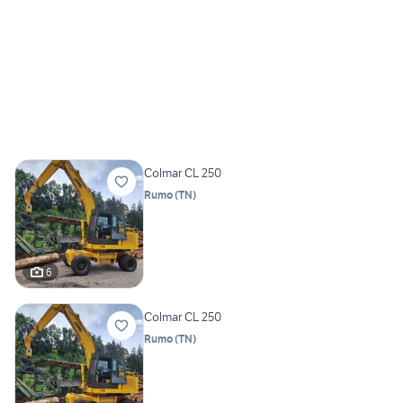
Colmar CL 250
Rumo
(
TN
)
6
Colmar CL 250
Rumo
(
TN
)