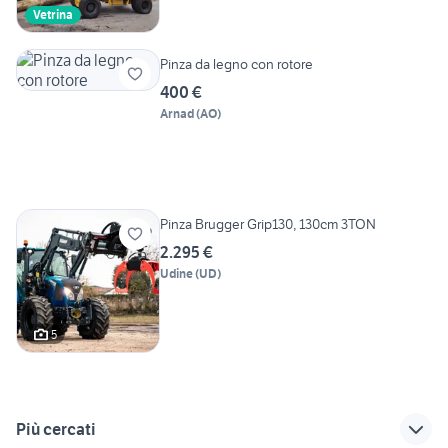
Vetrina
Pinza da legno con rotore
400 €
Arnad
(
AO
)
Pinza Brugger Grip130, 130cm 3TON
2.295 €
Udine
(
UD
)
5
Più cercati