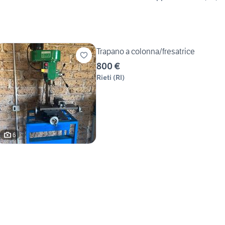
Trapano a colonna/fresatrice
800 €
Rieti
(
RI
)
6