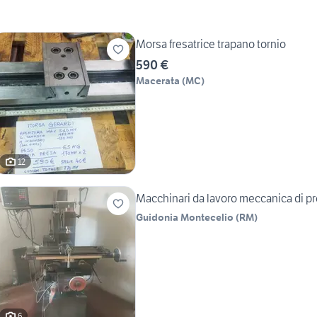
Morsa fresatrice trapano tornio
590 €
Macerata
(
MC
)
12
Macchinari da lavoro meccanica di p
Guidonia Montecelio
(
RM
)
6