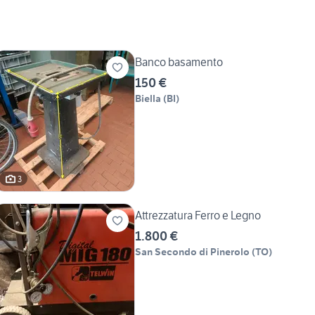
Banco basamento
150 €
Biella
(
BI
)
3
Attrezzatura Ferro e Legno
1.800 €
San Secondo di Pinerolo
(
TO
)