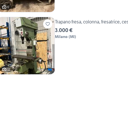
6
Trapano fresa, colonna, fresatrice, ce
3.000 €
Milano
(
MI
)
12