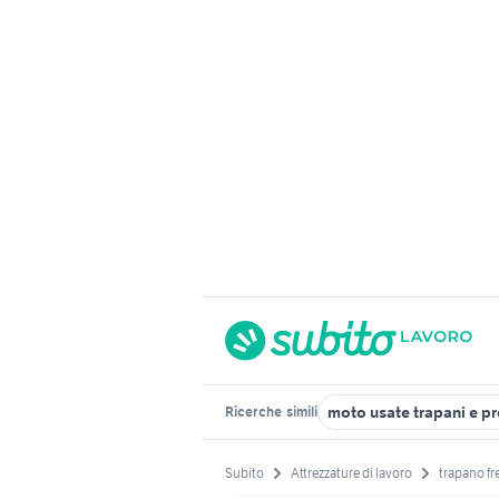
moto usate trapani e p
Ricerche
simili
Subito
Attrezzature di lavoro
trapano fr