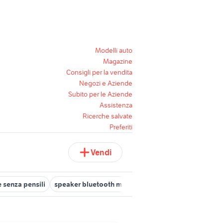
Modelli auto
Magazine
Consigli per la vendita
Negozi e Aziende
Subito per le Aziende
Assistenza
Ricerche salvate
Preferiti
Vendi
 senza pensili
speaker bluetooth momo design
letto senza testi