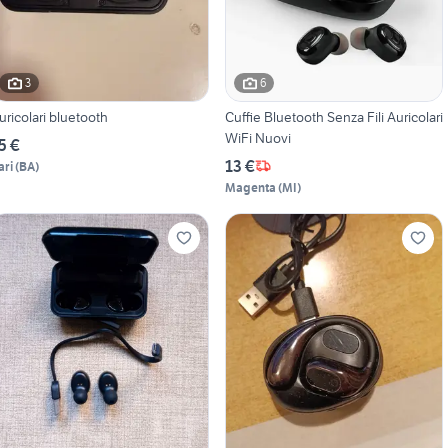
3
6
uricolari bluetooth
Cuffie Bluetooth Senza Fili Auricolari
WiFi Nuovi
5 €
13 €
ari
(
BA
)
Magenta
(
MI
)