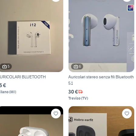
5
6
URICOLARI BLUETOOTH
Auricolari stereo senza fili Bluetooth
5.1
5 €
30 €
ilano
(
MI
)
Treviso
(
TV
)