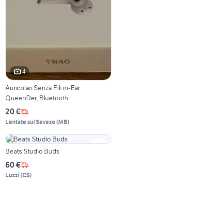
4
Auricolari Senza Fili in-Ear
QueenDer, Bluetooth
20 €
Lentate sul Seveso
(
MB
)
Beats Studio Buds
60 €
Luzzi
(
CS
)