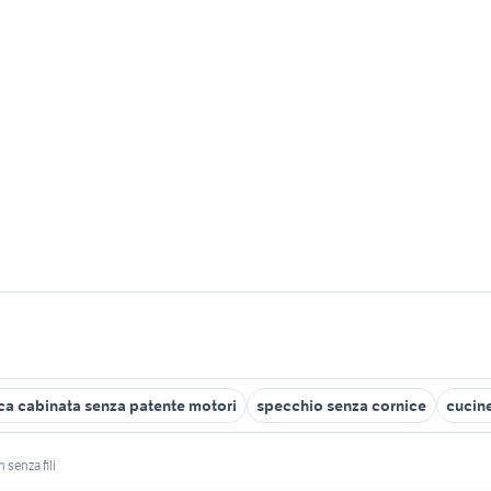
ca cabinata senza patente motori
specchio senza cornice
cucine
 senza fili