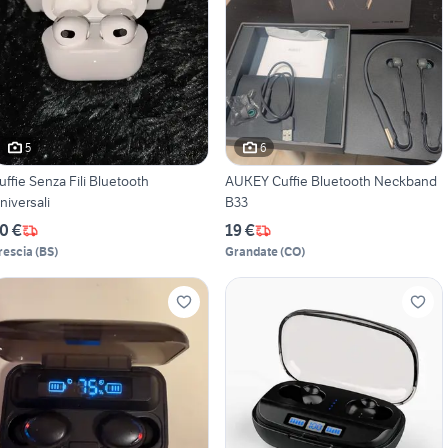
5
6
uffie Senza Fili Bluetooth
AUKEY Cuffie Bluetooth Neckband
niversali
B33
0 €
19 €
rescia
(
BS
)
Grandate
(
CO
)