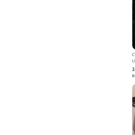
C
U
3
B