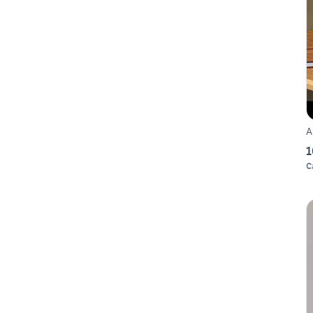
A
1
C