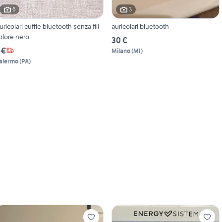
6
3
uricolari cuffie bluetooth senza fili
auricolari bluetooth
olore nero
30 €
 €
Milano
(
MI
)
alermo
(
PA
)