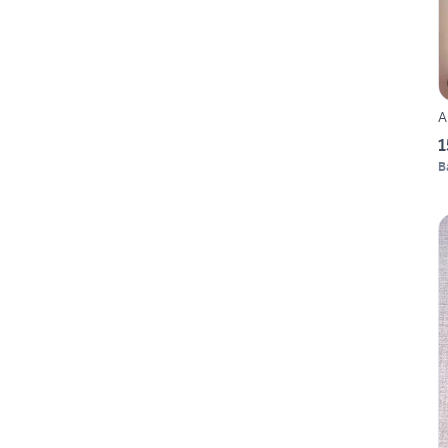
A
1
B