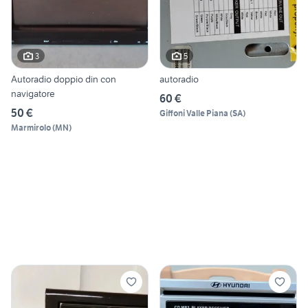
3
5
Autoradio doppio din con
autoradio
navigatore
60 €
50 €
Giffoni Valle Piana
(
SA
)
Marmirolo
(
MN
)