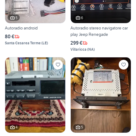
5
6
Autoradio android
Autoradio stereo navigatore car
play Jeep Renegade
80 €
299 €
Santa Cesarea Terme
(
LE
)
Villaricca
(
NA
)
4
5