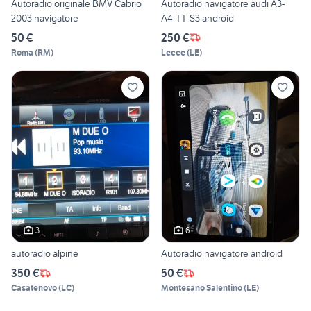
Autoradio originale BMV Cabrio
Autoradio navigatore audi A3-
2003 navigatore
A4-TT-S3 android
50 €
250 €
Roma
(
RM
)
Lecce
(
LE
)
3
6
autoradio alpine
Autoradio navigatore android
350 €
50 €
Casatenovo
(
LC
)
Montesano Salentino
(
LE
)