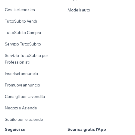
Veicoli commerciali
altro
Gestisci cookies
Modelli auto
Case vacanza
TuttoSubito Vendi
Uffici e Locali
TuttoSubito Compra
commerciali
Servizio TuttoSubito
elettronica
per la casa e la
sports e hobby
Servizio TuttoSubito per
persona
Informatica
Animali
Professionisti
Arredamento e
Console e
Accessori per
Casalinghi
Inserisci annuncio
Videogiochi
animali
Elettrodomestici
Promuovi annuncio
Audio/Video
Musica e Film
Giardino e Fai da te
Consigli per la vendita
Fotografia
Libri e Riviste
Abbigliamento e
Negozi e Aziende
Telefonia
Strumenti Musicali
Accessori
Subito per le aziende
Sports
Tutto per i bambini
Seguici su
Scarica gratis l'App
Biciclette