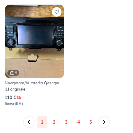
5
Navigatore/Autoradio Qashqai
j11 originale
110 €
Roma
(
RM
)
1
2
3
4
5