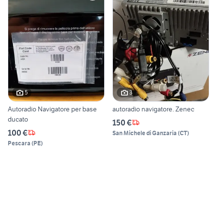
5
3
Autoradio Navigatore per base
autoradio navigatore. Zenec
ducato
150 €
100 €
San Michele di Ganzaria
(
CT
)
Pescara
(
PE
)