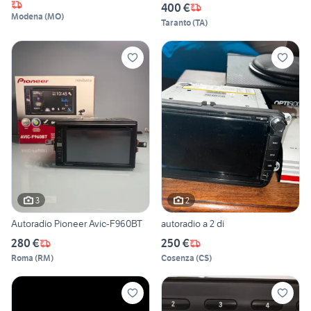
400 €
Modena
(
MO
)
Taranto
(
TA
)
3
2
Autoradio Pioneer Avic-F960BT
autoradio a 2 di
280 €
250 €
Roma
(
RM
)
Cosenza
(
CS
)