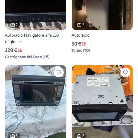
2
2
Autoradio Navigatore alfa 159
Autoradio
originale
30 €
120 €
Torino
(
TO
)
Castrignano del Capo
(
LE
)
5
2