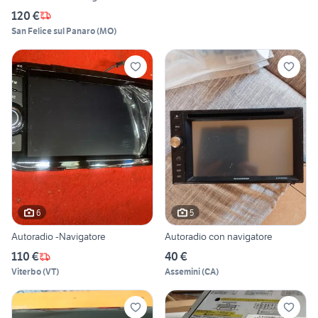
120 €
San Felice sul Panaro
(
MO
)
6
5
Autoradio -Navigatore
Autoradio con navigatore
110 €
40 €
Viterbo
(
VT
)
Assemini
(
CA
)