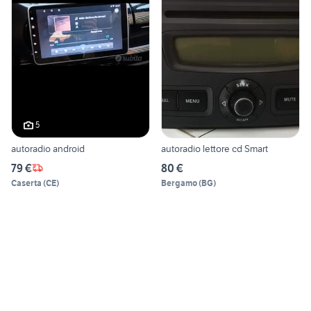
5
autoradio android
autoradio lettore cd Smart
79 €
80 €
Caserta
(
CE
)
Bergamo
(
BG
)