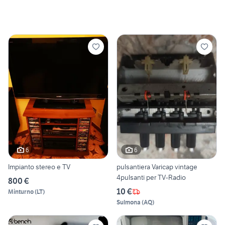
6
6
Impianto stereo e TV
pulsantiera Varicap vintage
4pulsanti per TV-Radio
800 €
10 €
Minturno
(
LT
)
Sulmona
(
AQ
)