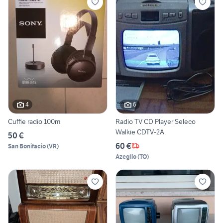
4
6
Cuffie radio 100m
Radio TV CD Player Seleco
Walkie CDTV-2A
50 €
60 €
San Bonifacio
(
VR
)
Azeglio
(
TO
)