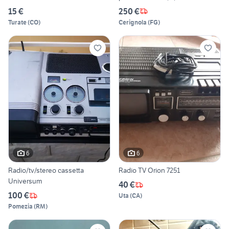
15 €
250 €
Turate
(
CO
)
Cerignola
(
FG
)
6
6
Radio/tv/stereo cassetta
Radio TV Orion 7251
Universum
40 €
100 €
Uta
(
CA
)
Pomezia
(
RM
)