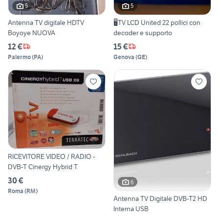
5
5
Antenna TV digitale HDTV
🖥️TV LCD United 22 pollici con
Boyoye NUOVA
decoder e supporto
12 €
15 €
Palermo
(
PA
)
Genova
(
GE
)
RICEVITORE VIDEO / RADIO -
DVB-T Cinergy Hybrid T
30 €
6
Roma
(
RM
)
Antenna TV Digitale DVB-T2 HD
Interna USB