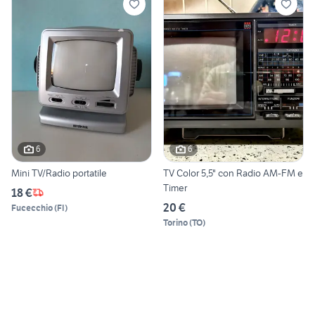
6
6
Mini TV/Radio portatile
TV Color 5,5" con Radio AM-FM e
Timer
18 €
20 €
Fucecchio
(
FI
)
Torino
(
TO
)