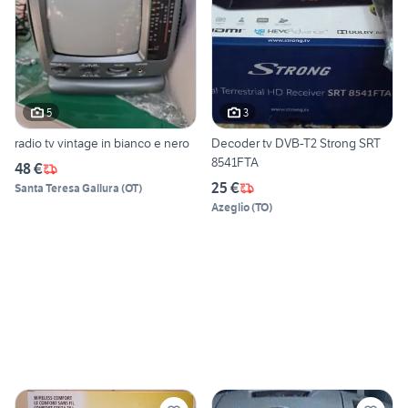
5
3
radio tv vintage in bianco e nero
Decoder tv DVB-T2 Strong SRT
8541FTA
48 €
25 €
Santa Teresa Gallura
(
OT
)
Azeglio
(
TO
)