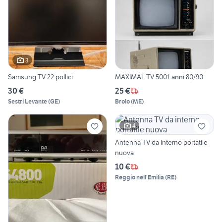
3
Samsung TV 22 pollici
MAXIMAL TV 5001 anni 80/90
30 €
25 €
Sestri Levante
(
GE
)
Brolo
(
ME
)
4
Antenna TV da interno portatile
nuova
10 €
Reggio nell'Emilia
(
RE
)