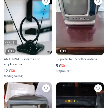
4
6
ANTENNA Tv interna con
Tv portatile 5.5 pollici vintage
amplificatore
5 €
12 €
Trapani
(
TP
)
Modugno
(
BA
)