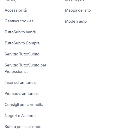
Garage e box
honor magic
minolta srt 303
Caravan e Camper
Accessibilità
Mappa del sito
Loft, mansarde e
Veicoli commerciali
altro
Gestisci cookies
Modelli auto
Case vacanza
TuttoSubito Vendi
Uffici e Locali
TuttoSubito Compra
commerciali
Servizio TuttoSubito
elettronica
per la casa e la
sports e hobby
Servizio TuttoSubito per
persona
Informatica
Animali
Professionisti
Arredamento e
Console e
Accessori per
Casalinghi
Inserisci annuncio
Videogiochi
animali
Elettrodomestici
Promuovi annuncio
Audio/Video
Musica e Film
Giardino e Fai da te
Consigli per la vendita
Fotografia
Libri e Riviste
Abbigliamento e
Negozi e Aziende
Telefonia
Strumenti Musicali
Accessori
Subito per le aziende
Sports