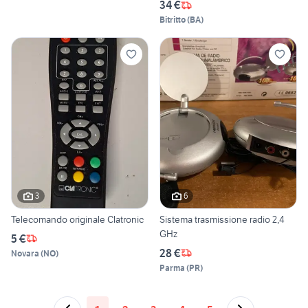
34 €
Bitritto
(
BA
)
3
6
Telecomando originale Clatronic
Sistema trasmissione radio 2,4
GHz
5 €
28 €
Novara
(
NO
)
Parma
(
PR
)