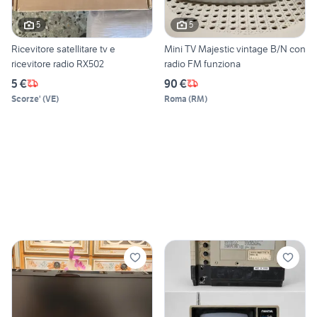
5
5
Ricevitore satellitare tv e
Mini TV Majestic vintage B/N con
ricevitore radio RX502
radio FM funziona
5 €
90 €
Scorze'
(
VE
)
Roma
(
RM
)