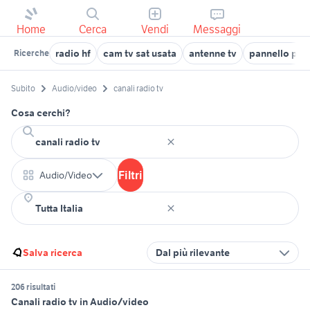
Home
Cerca
Vendi
Messaggi
radio hf
cam tv sat usata
antenne tv
pannello port
Ricerche
Subito
Audio/video
canali radio tv
Cosa cerchi?
Filtri
Audio/Video
Salva ricerca
Dal più rilevante
206 risultati
Canali radio tv in Audio/video