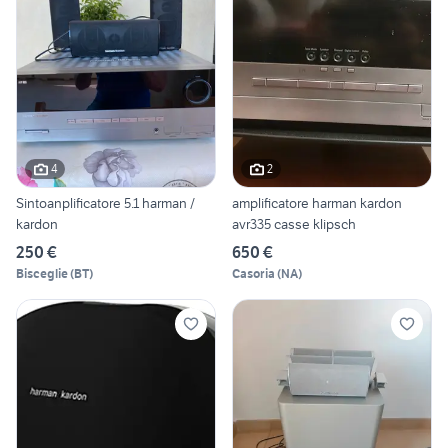
4
2
Sintoanplificatore 5.1 harman /
amplificatore harman kardon
kardon
avr335 casse klipsch
250 €
650 €
Bisceglie
(
BT
)
Casoria
(
NA
)