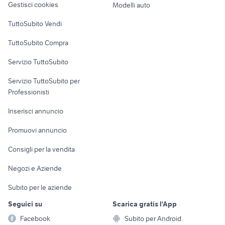
Gestisci cookies
Modelli auto
Case vacanza
TuttoSubito Vendi
Uffici e Locali
TuttoSubito Compra
commerciali
Servizio TuttoSubito
elettronica
per la casa e la
sports e hobby
Servizio TuttoSubito per
persona
Informatica
Animali
Professionisti
Arredamento e
Console e
Accessori per
Casalinghi
Inserisci annuncio
Videogiochi
animali
Elettrodomestici
Promuovi annuncio
Audio/Video
Musica e Film
Giardino e Fai da te
Consigli per la vendita
Fotografia
Libri e Riviste
Abbigliamento e
Negozi e Aziende
Telefonia
Strumenti Musicali
Accessori
Subito per le aziende
Sports
Tutto per i bambini
Seguici su
Scarica gratis l'App
Biciclette
Facebook
Subito per Android