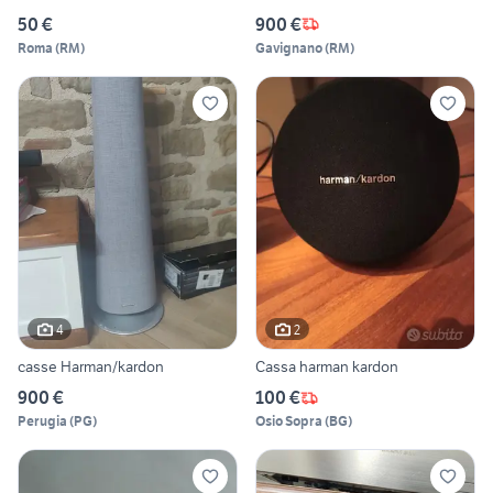
50 €
900 €
Roma
(
RM
)
Gavignano
(
RM
)
4
2
casse Harman/kardon
Cassa harman kardon
900 €
100 €
Perugia
(
PG
)
Osio Sopra
(
BG
)