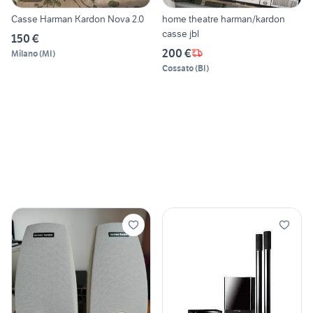
Casse Harman Kardon Nova 2.0
home theatre harman/kardon
casse jbl
150 €
200 €
Milano
(
MI
)
Cossato
(
BI
)