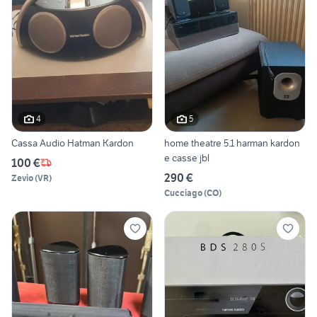
4
5
Cassa Audio Hatman Kardon
home theatre 5.1 harman kardon
e casse jbl
100 €
290 €
Zevio
(
VR
)
Cucciago
(
CO
)