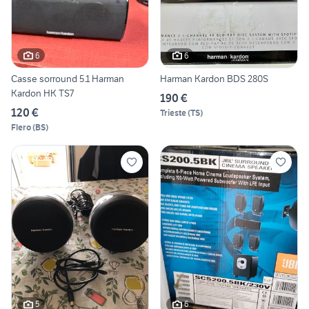
6
6
Casse sorround 5.1 Harman
Harman Kardon BDS 280S
Kardon HK TS7
190 €
120 €
Trieste
(
TS
)
Flero
(
BS
)
5
6