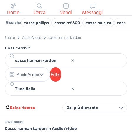
Home
Cerca
Vendi
Messaggi
casse philips
casse rcf 300
casse musica
casse 5
Ricerche
Subito
Audio/video
casse harman kardon
Cosa cerchi?
Filtri
Audio/Video
Salva ricerca
Dal più rilevante
202 risultati
Casse harman kardon in Audio/video