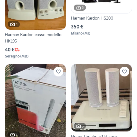
6
Harman Kardon HS200
4
350 €
Milano
(
MI
)
Harman Kardon casse modello
HK195
40 €
Seregno
(
MB
)
6
2
Home Theatre 5:1 Harman