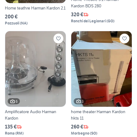
Kardon BDS 280
Home teathre Harman Kardon 2.1
320 €
200 €
Ronchi dei Legionari
(
GO
)
Pozzuoli
(
NA
)
6
3
Amplificatore Audio Harman
home theater Harman Kardon
Kardon
hkts 11
135 €
260 €
Roma
(
RM
)
Morbegno
(
SO
)