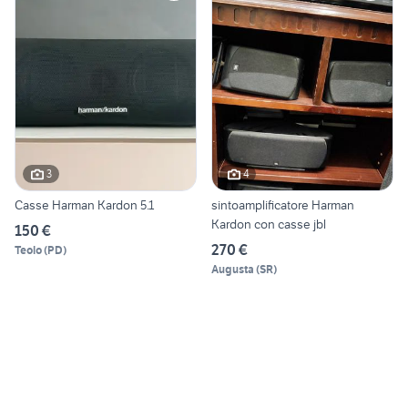
3
4
Casse Harman Kardon 5.1
sintoamplificatore Harman
Kardon con casse jbl
150 €
270 €
Teolo
(
PD
)
Augusta
(
SR
)