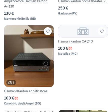
Amplificatore Harman kardon
Harman kardon home theater 5.1
Avr130
250 €
130 €
Garlasco
(
PV
)
Montecchio Emilia
(
RE
)
Harman kardon CA 240
100 €
Matelica
(
MC
)
3
Harman/Kardon anplificatore
100 €
Carobbio degli Angeli
(
BG
)