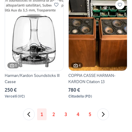
6
4
Harman/Kardon Soundsticks III
COPPIA CASSE HARMAN-
Casse
KARDON Citation 13
250 €
780 €
Vercelli
(
VC
)
Cittadella
(
PD
)
1
2
3
4
5