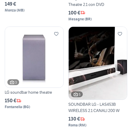
149 €
Theatre 2.1 con DVD
Monza
(
MB
)
100 €
Mesagne
(
BR
)
3
LG soundbar home theatre
5
150 €
SOUNDBAR LG - LAS453B
Fontanella
(
BG
)
WIRELESS 2.1 CANALI 200 W
130 €
Roma
(
RM
)