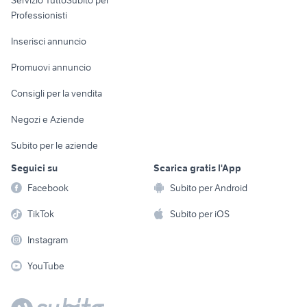
Servizio TuttoSubito per
persona
Informatica
Animali
Professionisti
Arredamento e
Console e
Accessori per
Casalinghi
Inserisci annuncio
Videogiochi
animali
Elettrodomestici
Promuovi annuncio
Audio/Video
Musica e Film
Giardino e Fai da te
Consigli per la vendita
Fotografia
Libri e Riviste
Abbigliamento e
Negozi e Aziende
Telefonia
Strumenti Musicali
Accessori
Subito per le aziende
Sports
Tutto per i bambini
Seguici su
Scarica gratis l'App
Biciclette
Facebook
Subito per Android
Collezionismo
TikTok
Subito per iOS
Instagram
YouTube