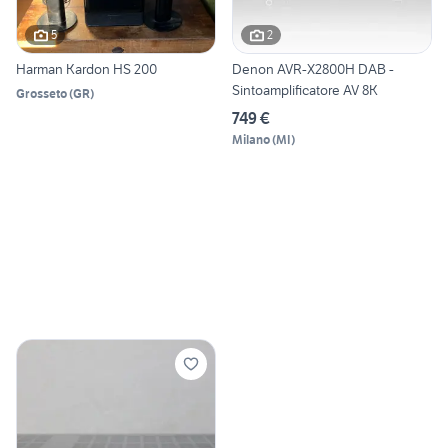
5
2
Harman Kardon HS 200
Denon AVR-X2800H DAB -
Sintoamplificatore AV 8K
Grosseto
(
GR
)
749 €
Milano
(
MI
)