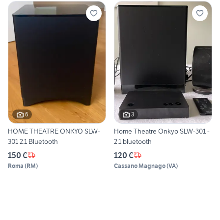
6
3
HOME THEATRE ONKYO SLW-
Home Theatre Onkyo SLW-301 -
301 2.1 Bluetooth
2.1 bluetooth
150 €
120 €
Roma
(
RM
)
Cassano Magnago
(
VA
)