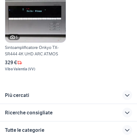
6
Sintoamplificatore Onkyo TX-
SR444 4K UHD ARC ATMOS
329 €
Vibo Valentia
(
VV
)
Più cercati
Correlati
Richerche simili
Suggerimenti
Ricerche consigliate
tv audio video Roma
eco colt
casse philips
provincia
night vision audio video
bose 161
meccanica cd
ricetrasmittente
Tutte le categorie
parabola
portatile
cuffie bluetooth sony
diffusori audio video
stanton c audio video