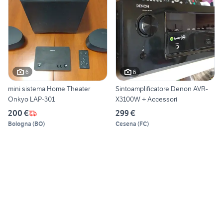
6
6
mini sistema Home Theater
Sintoamplificatore Denon AVR-
Onkyo LAP-301
X3100W + Accessori
200 €
299 €
Bologna
(
BO
)
Cesena
(
FC
)