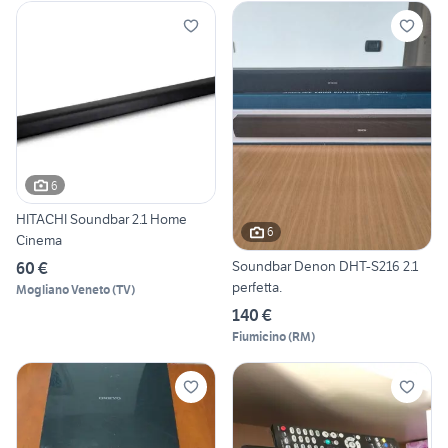
6
HITACHI Soundbar 2.1 Home
6
Cinema
Soundbar Denon DHT-S216 2.1
60 €
perfetta.
Mogliano Veneto
(
TV
)
140 €
Fiumicino
(
RM
)