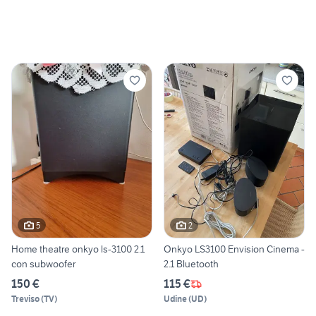
5
2
Home theatre onkyo ls-3100 2.1
Onkyo LS3100 Envision Cinema -
con subwoofer
2.1 Bluetooth
150 €
115 €
Treviso
(
TV
)
Udine
(
UD
)