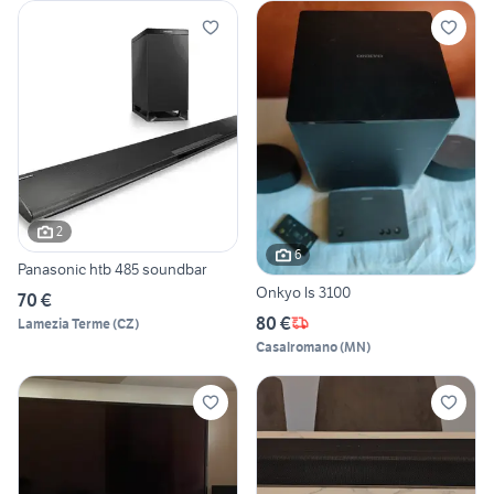
2
6
Panasonic htb 485 soundbar
Onkyo ls 3100
70 €
80 €
Lamezia Terme
(
CZ
)
Casalromano
(
MN
)