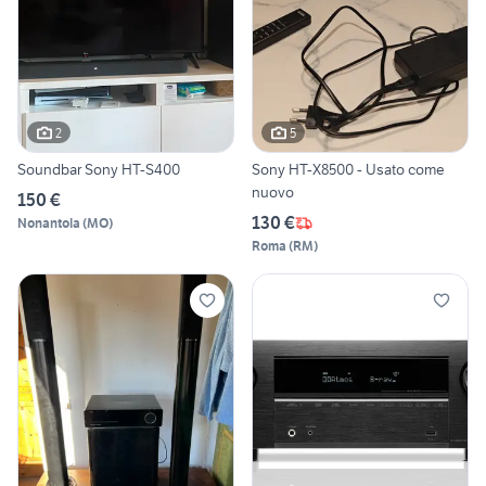
2
5
Soundbar Sony HT-S400
Sony HT-X8500 - Usato come
nuovo
150 €
130 €
Nonantola
(
MO
)
Roma
(
RM
)