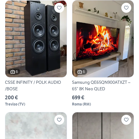
6
6
CSSE INFINITY / POLK AUDIO
Samsung QE65QN900ATXZT –
/BOSE
65” 8K Neo QLED
200 €
699 €
Treviso
(
TV
)
Roma
(
RM
)