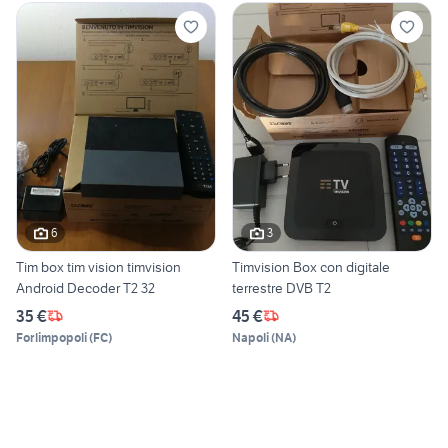
6
3
Tim box tim vision timvision
Timvision Box con digitale
Android Decoder T2 32
terrestre DVB T2
35 €
45 €
Forlimpopoli
(
FC
)
Napoli
(
NA
)