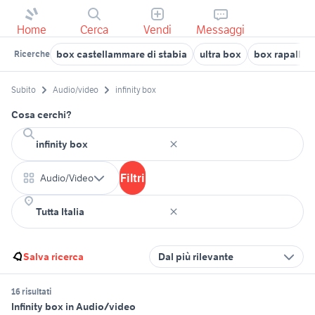
Home
Cerca
Vendi
Messaggi
box castellammare di stabia
ultra box
box rapallo
Ricerche
Subito
Audio/video
infinity box
Cosa cerchi?
Filtri
Audio/Video
Salva ricerca
Dal più rilevante
16 risultati
Infinity box in Audio/video