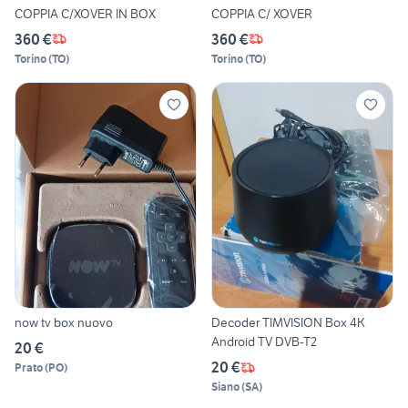
COPPIA C/XOVER IN BOX
COPPIA C/ XOVER
360 €
360 €
Torino
(
TO
)
Torino
(
TO
)
now tv box nuovo
Decoder TIMVISION Box 4K
Android TV DVB-T2
20 €
20 €
Prato
(
PO
)
Siano
(
SA
)