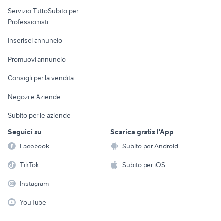
elettronica
per la casa e la
sports e hobby
Servizio TuttoSubito per
persona
Informatica
Animali
Professionisti
Arredamento e
Console e
Accessori per
Casalinghi
Inserisci annuncio
Videogiochi
animali
Elettrodomestici
Promuovi annuncio
Audio/Video
Musica e Film
Giardino e Fai da te
Consigli per la vendita
Fotografia
Libri e Riviste
Abbigliamento e
Negozi e Aziende
Telefonia
Strumenti Musicali
Accessori
Subito per le aziende
Sports
Tutto per i bambini
Seguici su
Scarica gratis l'App
Biciclette
Facebook
Subito per Android
Collezionismo
TikTok
Subito per iOS
Instagram
YouTube