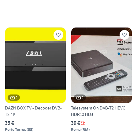
2
2
DAZN BOX TV - Decoder DVB-
Telesystem On DVB-T2 HEVC
T2 4K
HDR10 HLG
35 €
39 €
Porto Torres
(
SS
)
Roma
(
RM
)