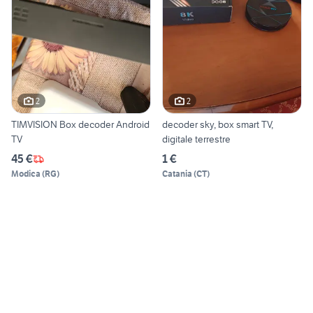
2
2
TIMVISION Box decoder Android
decoder sky, box smart TV,
TV
digitale terrestre
45 €
1 €
Modica
(
RG
)
Catania
(
CT
)