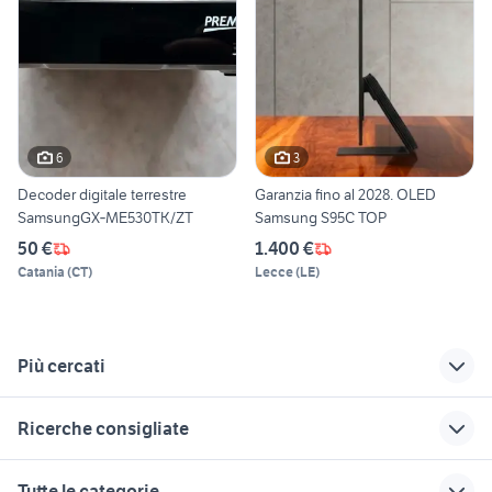
6
3
Decoder digitale terrestre
Garanzia fino al 2028. OLED
SamsungGX‑ME530TK/ZT
Samsung S95C TOP
50 €
1.400 €
Catania
(
CT
)
Lecce
(
LE
)
Più cercati
Correlati
Richerche simili
Suggerimenti
Ricerche consigliate
affitto garage box
power box
autoradio grande
Foggia provincia
punto audio video
naim audio video
jvc nuova audio video
box subwoofer
Tutte le categorie