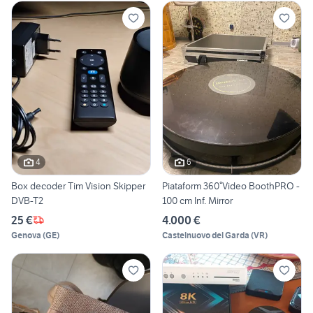
4
6
Box decoder Tim Vision Skipper
Piataform 360°Video BoothPRO -
DVB-T2
100 cm Inf. Mirror
25 €
4.000 €
Genova
(
GE
)
Castelnuovo del Garda
(
VR
)