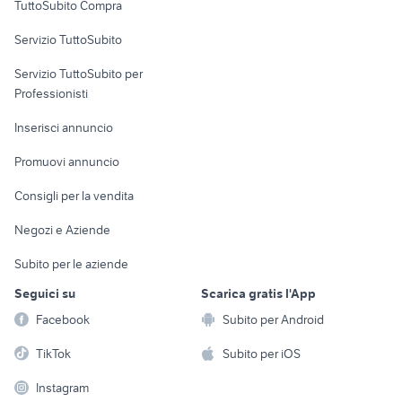
TuttoSubito Compra
commerciali
Servizio TuttoSubito
elettronica
per la casa e la
sports e hobby
Servizio TuttoSubito per
persona
Informatica
Animali
Professionisti
Arredamento e
Console e
Accessori per
Casalinghi
Inserisci annuncio
Videogiochi
animali
Elettrodomestici
Promuovi annuncio
Audio/Video
Musica e Film
Giardino e Fai da te
Consigli per la vendita
Fotografia
Libri e Riviste
Abbigliamento e
Negozi e Aziende
Telefonia
Strumenti Musicali
Accessori
Subito per le aziende
Sports
Tutto per i bambini
Seguici su
Scarica gratis l'App
Biciclette
Facebook
Subito per Android
Collezionismo
TikTok
Subito per iOS
Instagram