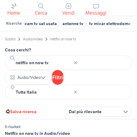
Home
Cerca
Vendi
Messaggi
cam tv sat usata
antenne tv
tv mivar elettrodomesti
Ricerche
Subito
Audio/video
netflix on now tv
Cosa cerchi?
Filtri
Audio/Video
Salva ricerca
Dal più rilevante
5 risultati
Netflix on now tv in Audio/video