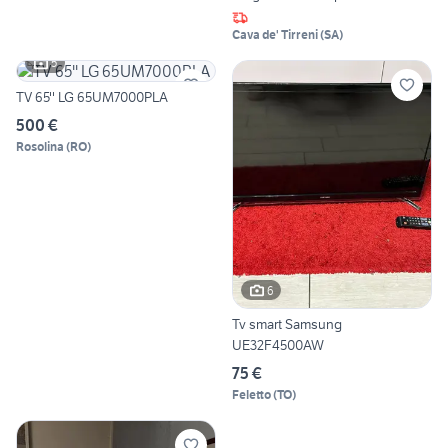
Cava de' Tirreni
(
SA
)
5
TV 65'' LG 65UM7000PLA
500 €
Rosolina
(
RO
)
6
Tv smart Samsung
UE32F4500AW
75 €
Feletto
(
TO
)