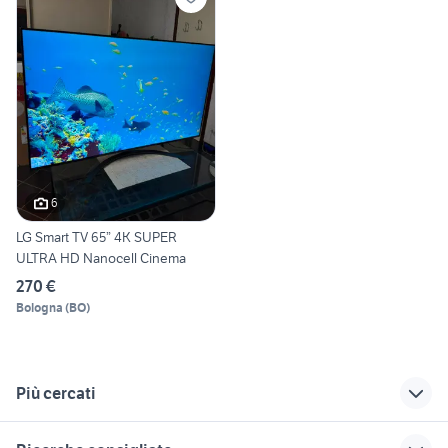
6
LG Smart TV 65” 4K SUPER
ULTRA HD Nanocell Cinema
270 €
Bologna
(
BO
)
Più cercati
Correlati
Richerche simili
Suggerimenti