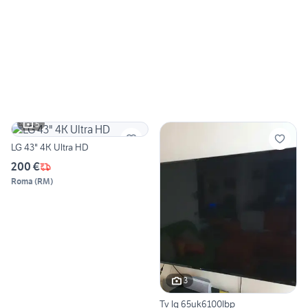
5
LG 43" 4K Ultra HD
200 €
Roma
(
RM
)
3
Tv lg 65uk6100lbp