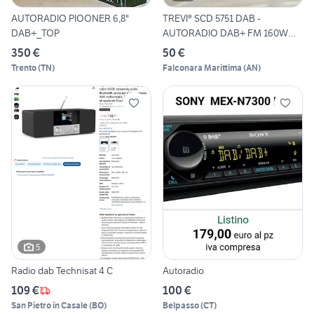
AUTORADIO PIOONER 6,8"
TREVI® SCD 5751 DAB -
DAB+_TOP
AUTORADIO DAB+ FM 160W
BLUET
350 €
50 €
Trento
(
TN
)
Falconara Marittima
(
AN
)
5
Radio dab Technisat 4 C
Autoradio
109 €
100 €
San Pietro in Casale
(
BO
)
Belpasso
(
CT
)