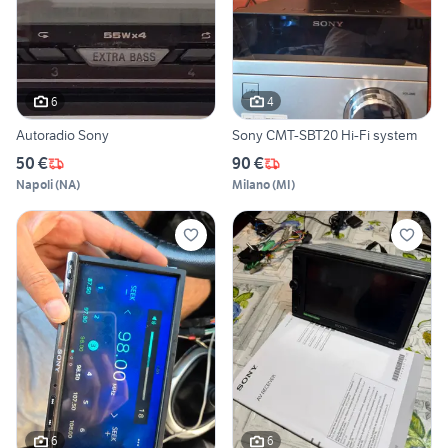
6
4
Autoradio Sony
Sony CMT-SBT20 Hi-Fi system
50 €
90 €
Napoli
(
NA
)
Milano
(
MI
)
6
6