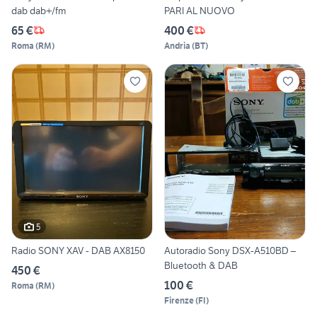
dab dab+/fm
PARI AL NUOVO
65 €
400 €
Roma
(
RM
)
Andria
(
BT
)
5
Radio SONY XAV - DAB AX8150
Autoradio Sony DSX-A510BD –
Bluetooth & DAB
450 €
100 €
Roma
(
RM
)
Firenze
(
FI
)