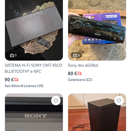
6
6
SISTEMA Hi-Fi SONY CMT-X5CD
Sony dsx a510bd
BLUETOOTH® e NFC
80 €
90 €
Catanzaro
(
CZ
)
San Stino di Livenza
(
VE
)