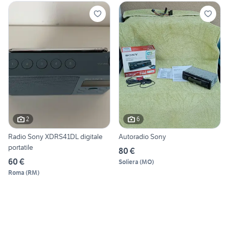
2
6
Radio Sony XDRS41DL digitale
Autoradio Sony
portatile
80 €
60 €
Soliera
(
MO
)
Roma
(
RM
)