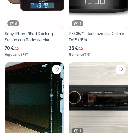
6
4
Sony iPhone/iPod Docking
R3505/12 Radiosveglia Digitale
Station con Radiosveglia
DAB+/FM
70 €
35 €
Vigevano
(
PV
)
Romeno
(
TN
)
4