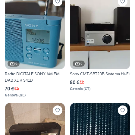
6
6
Radio DIGITALE SONY AM FM
Sony CMT-SBT20B Sistema Hi-Fi
DAB XDR S41D
80 €
70 €
Catania
(
CT
)
Genova
(
GE
)