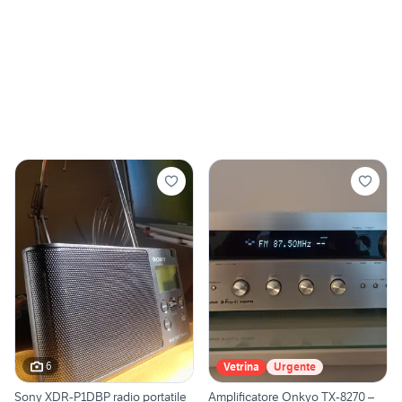
6
Vetrina
Urgente
Sony XDR-P1DBP radio portatile
Amplificatore Onkyo TX-8270 –