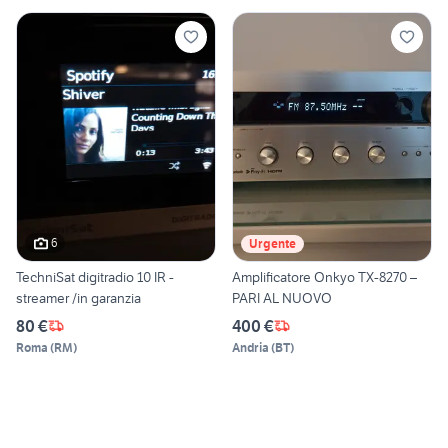
6
Urgente
TechniSat digitradio 10 IR -
Amplificatore Onkyo TX-8270 –
streamer /in garanzia
PARI AL NUOVO
80 €
400 €
Roma
(
RM
)
Andria
(
BT
)