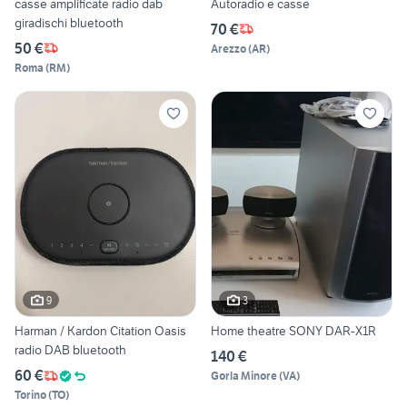
casse amplificate radio dab
Autoradio e casse
giradischi bluetooth
70 €
50 €
Arezzo
(
AR
)
Roma
(
RM
)
9
3
Harman / Kardon Citation Oasis
Home theatre SONY DAR-X1R
radio DAB bluetooth
140 €
60 €
Gorla Minore
(
VA
)
Torino
(
TO
)