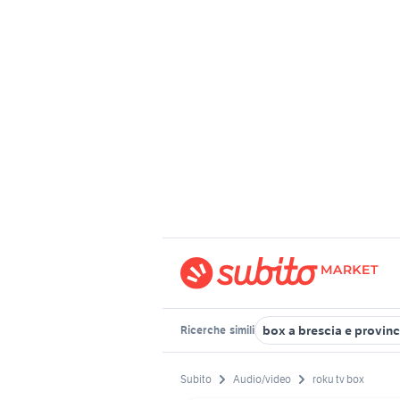
box a brescia e provinc
Ricerche
simili
Subito
Audio/video
roku tv box