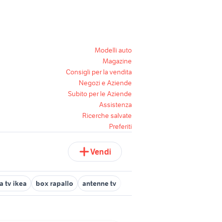
Modelli auto
Magazine
Consigli per la vendita
Negozi e Aziende
Subito per le Aziende
Assistenza
Ricerche salvate
Preferiti
Vendi
a tv ikea
box rapallo
antenne tv
box doccia in lombardia
ul