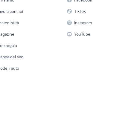
parabola tv sat
antenna parabolica
Arredam
alibrazione tv
etto
Servizi
Console e Videogiochi
Casaling
avora con noi
TikTok
 a schiera
Candidati in cerca di
Audio/Video
Elettrod
ostenibilità
Instagram
lavoro
i
Fotografia
Giardino 
agazine
YouTube
Attrezzature di lavoro
Telefonia
Abbigli
dee regalo
Accesso
e altro
appa del sito
Tutto per
odelli auto