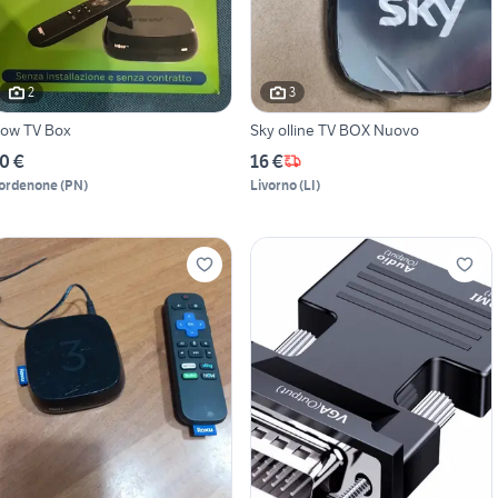
2
3
ow TV Box
Sky olline TV BOX Nuovo
0 €
16 €
ordenone
(
PN
)
Livorno
(
LI
)