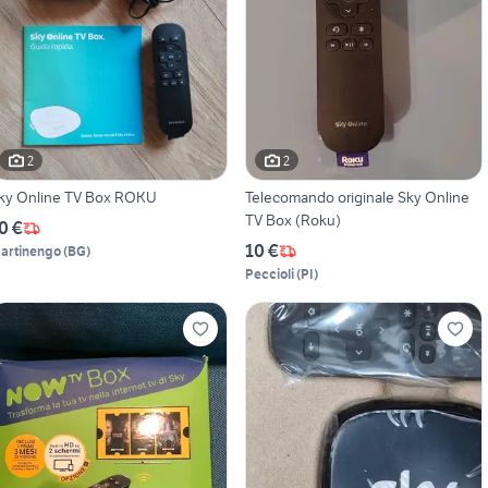
2
2
ky Online TV Box ROKU
Telecomando originale Sky Online
TV Box (Roku)
0 €
10 €
artinengo
(
BG
)
Peccioli
(
PI
)