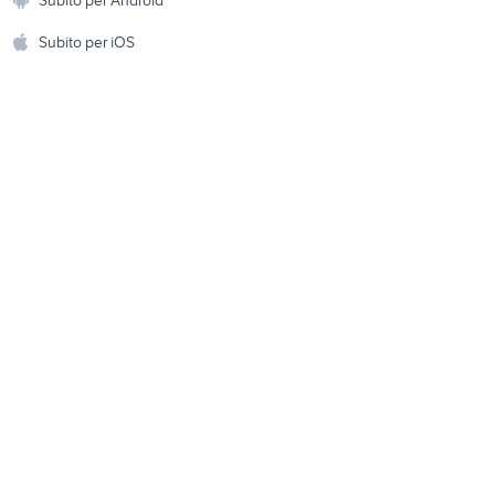
diffusori audio video Lazio
ento e
Accessori per animali
hi
Subito per iOS
Musica e Film
omestici
Libri e Riviste
e Fai da te
Strumenti Musicali
amento e
ri
Sports
 i bambini
Biciclette
Collezionismo