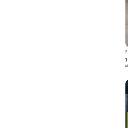
S
1
M