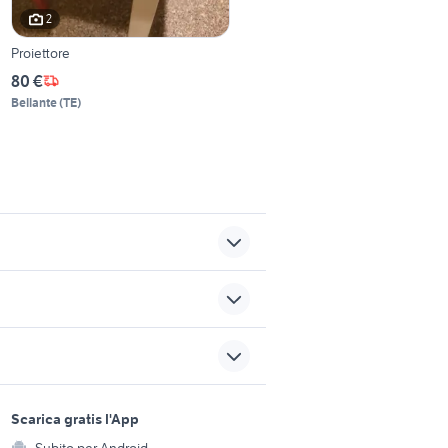
2
Proiettore
80 €
Bellante
(
TE
)
telefunken televisori
autoradio opel astra
sports e hobby
r bambini
tv anni 50 audio video
a
Scarica gratis l'App
Animali
Subito per Android