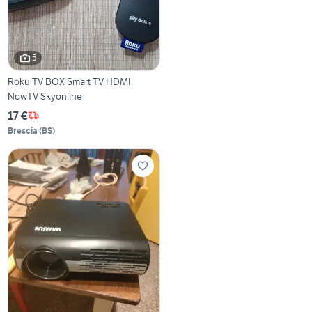
5
Roku TV BOX Smart TV HDMI
NowTV Skyonline
17 €
Brescia
(
BS
)