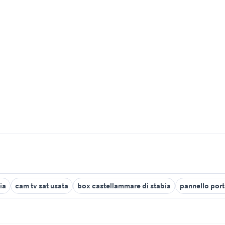
ia
cam tv sat usata
box castellammare di stabia
pannello port