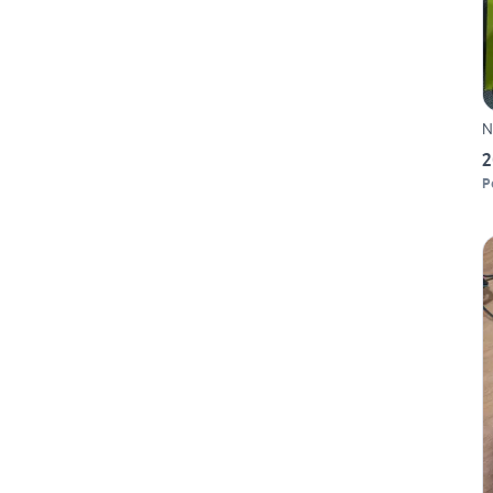
N
2
P