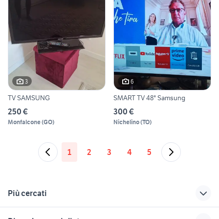
3
6
TV SAMSUNG
SMART TV 48" Samsung
250 €
300 €
Monfalcone
(
GO
)
Nichelino
(
TO
)
1
2
3
4
5
Più cercati
Correlati
Richerche simili
Suggerimenti