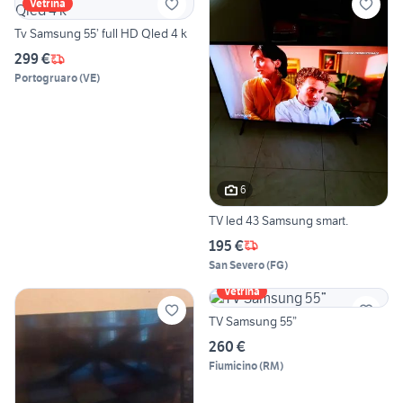
Vetrina
Tv Samsung 55’ full HD Qled 4 k
299 €
Portogruaro
(
VE
)
6
TV led 43 Samsung smart.
195 €
San Severo
(
FG
)
Vetrina
TV Samsung 55”
260 €
Fiumicino
(
RM
)