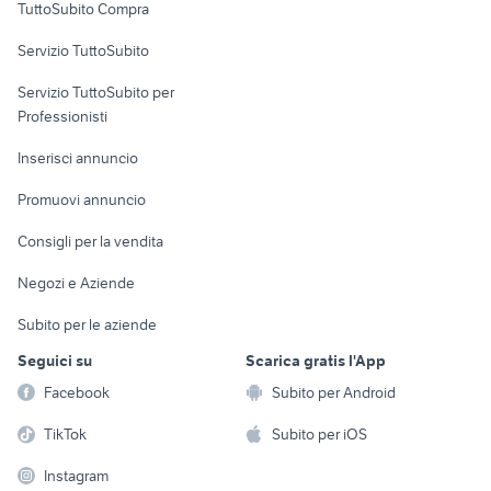
TuttoSubito Compra
commerciali
Servizio TuttoSubito
elettronica
per la casa e la
sports e hobby
Servizio TuttoSubito per
persona
Informatica
Animali
Professionisti
Arredamento e
Console e
Accessori per
Casalinghi
Inserisci annuncio
Videogiochi
animali
Elettrodomestici
Promuovi annuncio
Audio/Video
Musica e Film
Giardino e Fai da te
Consigli per la vendita
Fotografia
Libri e Riviste
Abbigliamento e
Negozi e Aziende
Telefonia
Strumenti Musicali
Accessori
Subito per le aziende
Sports
Tutto per i bambini
Seguici su
Scarica gratis l'App
Biciclette
Facebook
Subito per Android
Collezionismo
TikTok
Subito per iOS
Instagram