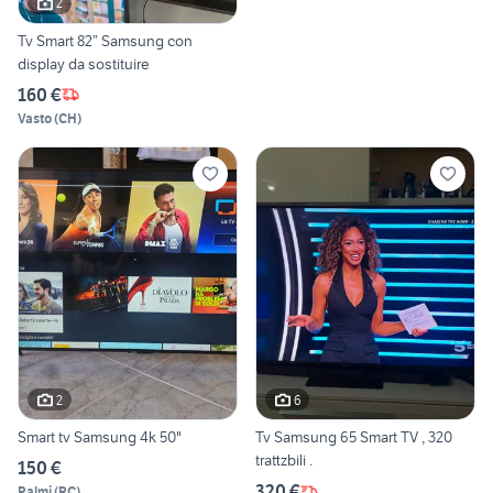
2
Tv Smart 82” Samsung con
display da sostituire
160 €
Vasto
(
CH
)
2
6
Smart tv Samsung 4k 50"
Tv Samsung 65 Smart TV , 320
trattzbili .
150 €
320 €
Palmi
(
RC
)