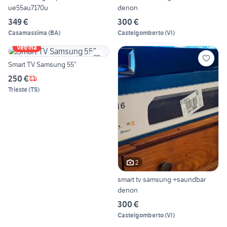
ue55au7170u
denon
349 €
300 €
Casamassima
(
BA
)
Castelgomberto
(
VI
)
Vetrina
Smart TV Samsung 55”
250 €
Trieste
(
TS
)
2
smart tv samsung +saundbar
denon
300 €
Castelgomberto
(
VI
)