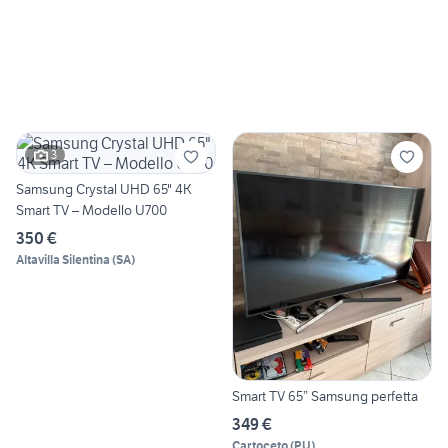
3
Samsung Crystal UHD 65" 4K
Smart TV – Modello U700
350 €
Altavilla Silentina
(
SA
)
Smart TV 65” Samsung perfetta
349 €
Cartoceto
(
PU
)