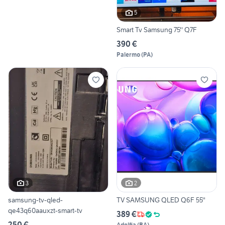
5
Smart Tv Samsung 75'' Q7F
390 €
Palermo
(
PA
)
3
2
samsung-tv-qled-
TV SAMSUNG QLED Q6F 55''
qe43q60aauxzt-smart-tv
389 €
250 €
Adelfia
(
BA
)