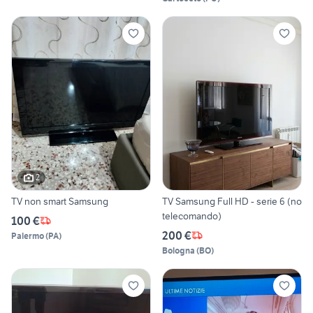
2
TV non smart Samsung
TV Samsung Full HD - serie 6 (no
telecomando)
100 €
200 €
Palermo
(
PA
)
Bologna
(
BO
)