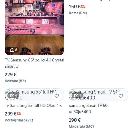
150 €
Roma
(
RM
)
6
TV Samsung 65" pollici 4K Crystal
smart tv
229 €
Bolzano
(
BZ
)
4
3
Tv Samsung 55’ full HD Qled 4 k
samsung Smart TV 50'
ue50ju6400
299 €
190 €
Portogruaro
(
VE
)
Macerata
(
MC
)