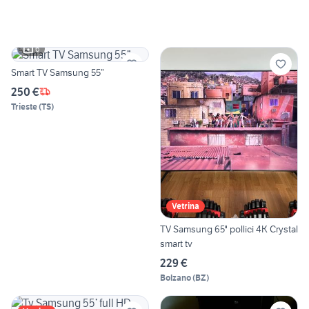
6
Smart TV Samsung 55”
250 €
Trieste
(
TS
)
Vetrina
TV Samsung 65" pollici 4K Crystal
smart tv
229 €
Bolzano
(
BZ
)