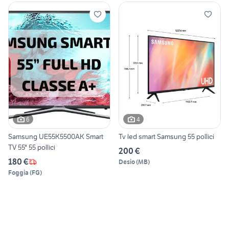
6
4
Samsung UE55K5500AK Smart
Tv led smart Samsung 55 pollici
TV 55" 55 pollici
200 €
180 €
Desio
(
MB
)
Foggia
(
FG
)