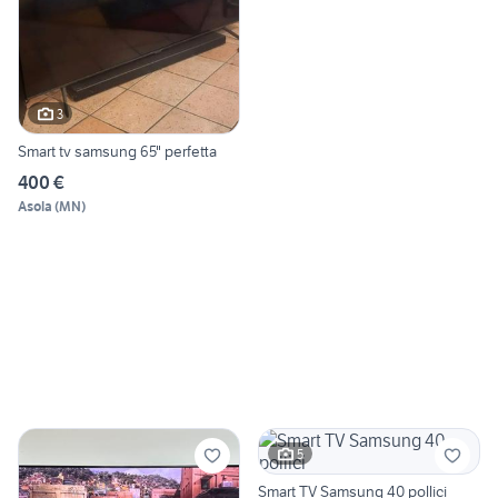
3
Smart tv samsung 65" perfetta
400 €
Asola
(
MN
)
5
Smart TV Samsung 40 pollici