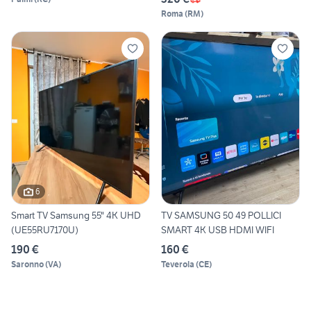
Roma
(
RM
)
6
Smart TV Samsung 55" 4K UHD
TV SAMSUNG 50 49 POLLICI
(UE55RU7170U)
SMART 4K USB HDMI WIFI
190 €
160 €
Saronno
(
VA
)
Teverola
(
CE
)