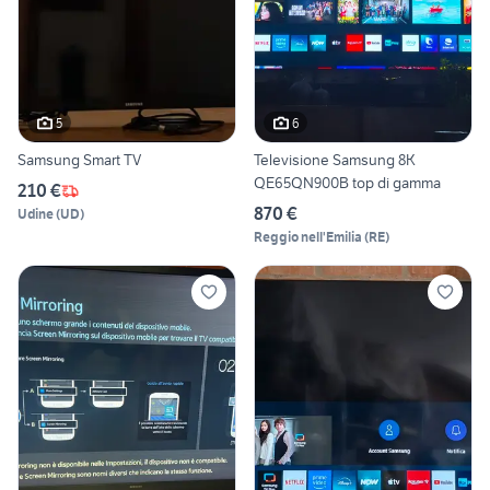
5
6
Samsung Smart TV
Televisione Samsung 8K
QE65QN900B top di gamma
210 €
870 €
Udine
(
UD
)
Reggio nell'Emilia
(
RE
)