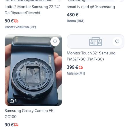
Lotto 2 Monitor Samsung 22-24”
smart tv qled q60r samsung
Da Riparare/Ricambi
480 €
50 €
Roma
(
RM
)
Castel Volturno
(
CE
)
Monitor Touch 32" Samsung
PM32F-BC (PMF-BC)
399 €
Milano
(
MI
)
6
Samsung Galaxy Camera EK-
GC100
90 €