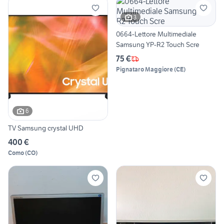
3
0664-Lettore Multimediale
Samsung YP-R2 Touch Scre
75 €
Pignataro Maggiore
(
CE
)
6
TV Samsung crystal UHD
400 €
Como
(
CO
)