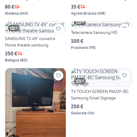
80 €
35 €
Modena
(
MO
)
Agrate Brianza
(
MB
)
4
3
Telecamera Samsung HD
SAMSUNG TV 49” curved e
100 €
Home theatre samsung
Frosinone
(
FR
)
350 €
Bologna
(
BO
)
3
TV TOUCH SCREEN PM32F-BC
Samsung Smart Signage
250 €
Gallarate
(
VA
)