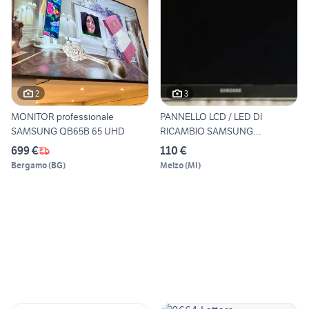
2
3
MONITOR professionale
PANNELLO LCD / LED DI
SAMSUNG QB65B 65 UHD
RICAMBIO SAMSUNG
UE40D6500
699 €
110 €
Bergamo
(
BG
)
Melzo
(
MI
)