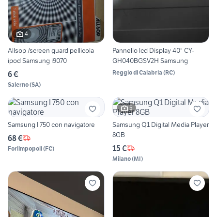
4
Allsop /screen guard pellicola
Pannello lcd Display 40" CY-
ipod Samsung i9070
GH040BGSV2H Samsung
Reggio di Calabria
(
RC
)
6 €
Salerno
(
SA
)
5
Samsung I 750 con navigatore
Samsung Q1 Digital Media Player
8GB
68 €
15 €
Forlimpopoli
(
FC
)
Milano
(
MI
)