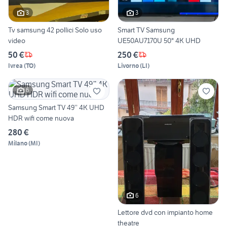
3
3
Tv samsung 42 pollici Solo uso
Smart TV Samsung
video
UE50AU7170U 50" 4K UHD
50 €
250 €
Ivrea
(
TO
)
Livorno
(
LI
)
6
Samsung Smart TV 49’’ 4K UHD
HDR wifi come nuova
280 €
Milano
(
MI
)
6
Lettore dvd con impianto home
theatre