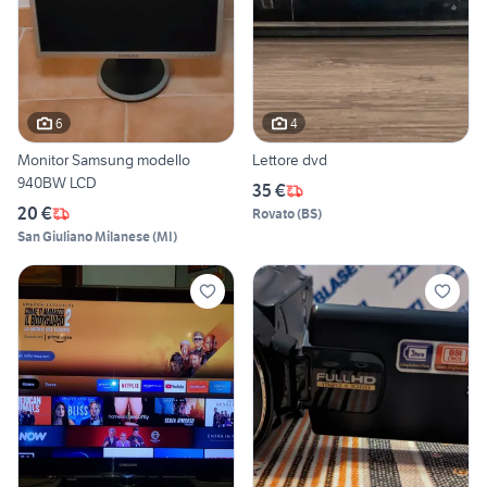
6
4
Monitor Samsung modello
Lettore dvd
940BW LCD
35 €
20 €
Rovato
(
BS
)
San Giuliano Milanese
(
MI
)