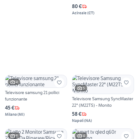
80 €
Acireale
(
CT
)
4
5
Televisore samsung 21 pollici
Televisore Samsung SyncMaster
funzionante
22" (M22TS) - Monito
45 €
58 €
Milano
(
MI
)
Napoli
(
NA
)
6
4