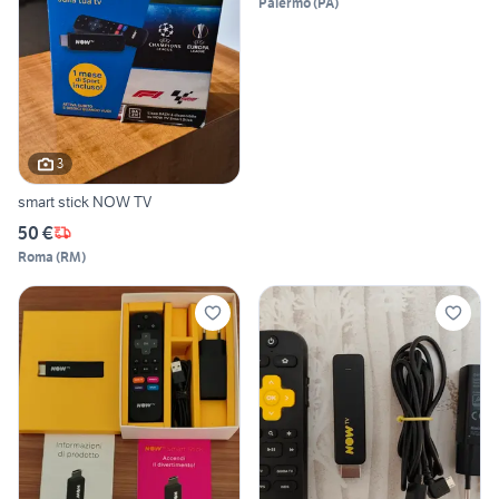
Palermo
(
PA
)
3
smart stick NOW TV
50 €
Roma
(
RM
)