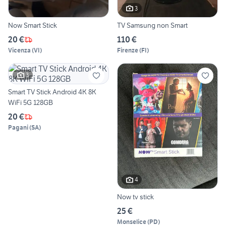
3
Now Smart Stick
TV Samsung non Smart
20 €
110 €
Vicenza
(
VI
)
Firenze
(
FI
)
3
Smart TV Stick Android 4K 8K
WiFi 5G 128GB
20 €
Pagani
(
SA
)
4
Now tv stick
25 €
Monselice
(
PD
)