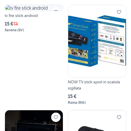
tv fire stick android
15 €
Savona
(
SV
)
NOW TV stick sport in scatola
sigillata
15 €
Roma
(
RM
)