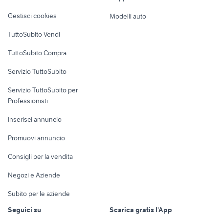
Veicoli commerciali
altro
Gestisci cookies
Modelli auto
Case vacanza
TuttoSubito Vendi
Uffici e Locali
TuttoSubito Compra
commerciali
Servizio TuttoSubito
elettronica
per la casa e la
sports e hobby
Servizio TuttoSubito per
persona
Informatica
Animali
Professionisti
Arredamento e
Console e
Accessori per
Casalinghi
Inserisci annuncio
Videogiochi
animali
Elettrodomestici
Promuovi annuncio
Audio/Video
Musica e Film
Giardino e Fai da te
Consigli per la vendita
Fotografia
Libri e Riviste
Abbigliamento e
Negozi e Aziende
Telefonia
Strumenti Musicali
Accessori
Subito per le aziende
Sports
Tutto per i bambini
Seguici su
Scarica gratis l'App
Biciclette