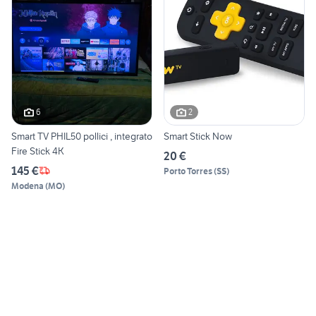
6
2
Smart TV PHIL50 pollici , integrato
Smart Stick Now
Fire Stick 4K
20 €
145 €
Porto Torres
(
SS
)
Modena
(
MO
)