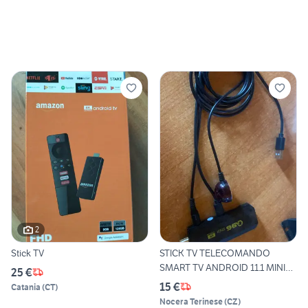
2
Stick TV
STICK TV TELECOMANDO
SMART TV ANDROID 11.1 MINI
25 €
BO
15 €
Catania
(
CT
)
Nocera Terinese
(
CZ
)