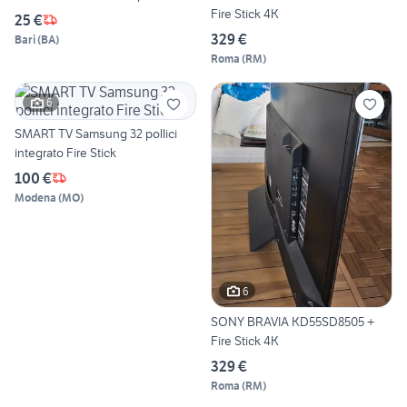
Fire Stick 4K
25 €
329 €
Bari
(
BA
)
Roma
(
RM
)
6
SMART TV Samsung 32 pollici
integrato Fire Stick
100 €
Modena
(
MO
)
6
SONY BRAVIA KD55SD8505 +
Fire Stick 4K
329 €
Roma
(
RM
)