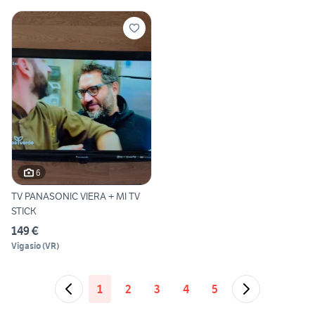
6
TV PANASONIC VIERA + MI TV
STICK
149 €
Vigasio
(
VR
)
1
2
3
4
5