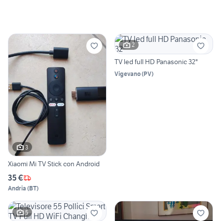
2
TV led full HD Panasonic 32"
Vigevano
(
PV
)
3
Xiaomi Mi TV Stick con Android
35 €
Andria
(
BT
)
5