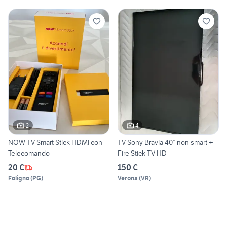
2
4
NOW TV Smart Stick HDMI con
TV Sony Bravia 40” non smart +
Telecomando
Fire Stick TV HD
20 €
150 €
Foligno
(
PG
)
Verona
(
VR
)