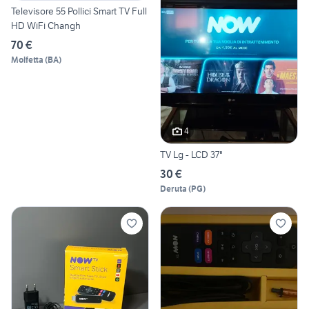
Televisore 55 Pollici Smart TV Full
HD WiFi Changh
70 €
Molfetta
(
BA
)
4
TV Lg - LCD 37"
30 €
Deruta
(
PG
)