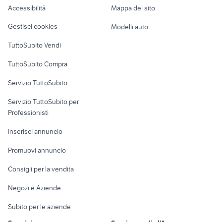
Accessibilità
Mappa del sito
amplificatore audio video Napoli
Loft, mansarde e
mixer yamaha
Veicoli commerciali
provincia
altro
Gestisci cookies
Modelli auto
Case vacanza
TuttoSubito Vendi
Uffici e Locali
TuttoSubito Compra
commerciali
Servizio TuttoSubito
elettronica
per la casa e la
sports e hobby
Servizio TuttoSubito per
persona
Informatica
Animali
Professionisti
Arredamento e
Console e
Accessori per
Casalinghi
Inserisci annuncio
Videogiochi
animali
Elettrodomestici
Promuovi annuncio
Audio/Video
Musica e Film
Giardino e Fai da te
Consigli per la vendita
Fotografia
Libri e Riviste
Abbigliamento e
Negozi e Aziende
Telefonia
Strumenti Musicali
Accessori
Subito per le aziende
Sports
Tutto per i bambini