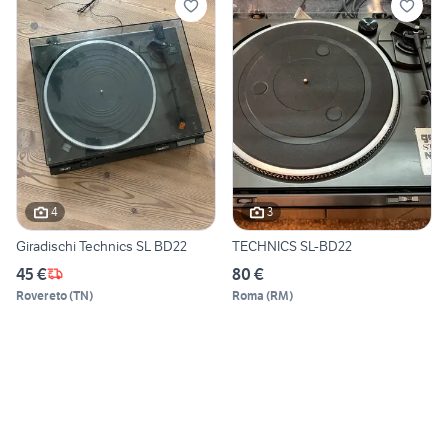
4
3
Giradischi Technics SL BD22
TECHNICS SL-BD22
45 €
80 €
Rovereto
(
TN
)
Roma
(
RM
)