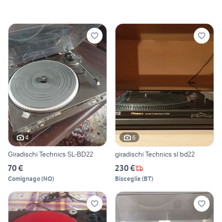
4
6
Giradischi Technics SL-BD22
giradischi Technics sl bd22
70 €
230 €
Comignago
(
NO
)
Bisceglie
(
BT
)