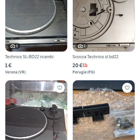
6
3
Technics SL-BD22 ricambi
Scocca Technics sl bd22
1 €
20 €
Verona
(
VR
)
Perugia
(
PG
)