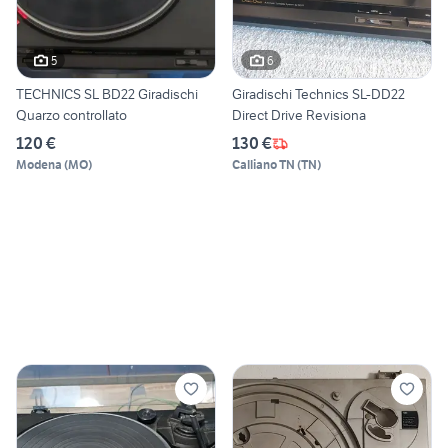
5
6
TECHNICS SL BD22 Giradischi
Giradischi Technics SL-DD22
Quarzo controllato
Direct Drive Revisiona
120 €
130 €
Modena
(
MO
)
Calliano TN
(
TN
)