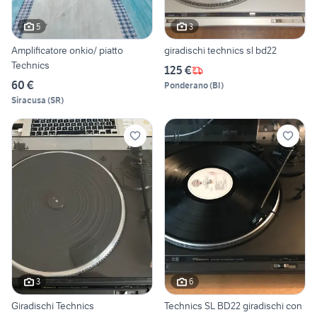
5
3
Amplificatore onkio/ piatto
giradischi technics sl bd22
Technics
125 €
60 €
Ponderano
(
BI
)
Siracusa
(
SR
)
3
6
Giradischi Technics
Technics SL BD22 giradischi con