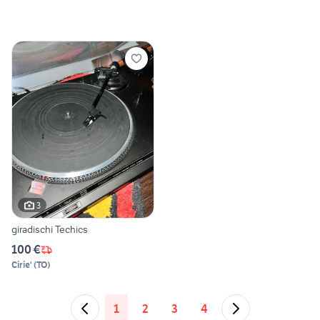
3
giradischi Techics
100 €
Cirie'
(
TO
)
1
2
3
4