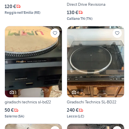
Direct Drive Revisiona
120 €
130 €
Reggio nell'Emilia
(
RE
)
Calliano TN
(
TN
)
3
4
giradischi technics sl-bd22
Giradischi Technics SL-BD22
50 €
240 €
Salerno
(
SA
)
Lecco
(
LC
)