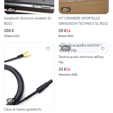
4
6
Giradischi Technics modello SL-
KIT CERNIERE SPORTELLO
BD22
GIRADISCHI TECHNICS SL-BD22
150 €
20 €
Milano
(
MI
)
Roma
(
RM
)
6
Testina audio-technica at81cp
t4p
33 €
Messina
(
ME
)
6
Cavo di massa giradischi