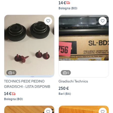
14 €
Bologna
(
BO
)
6
6
TECHNICS PIEDE PIEDINO
Giradischi Technics
GIRADISCHI - LISTA DISPONIB
250 €
14 €
Bari
(
BA
)
Bologna
(
BO
)