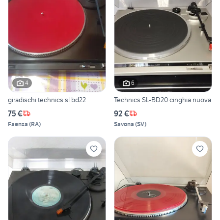
4
6
giradischi technics sl bd22
Technics SL-BD20 cinghia nuova
75 €
92 €
Faenza
(
RA
)
Savona
(
SV
)