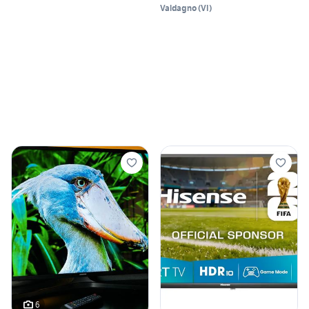
Valdagno
(
VI
)
6