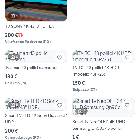
4
TV SONY 4K 43' UHD FLAT
200 €
Villafranca Padovana
(
PD
)
6
Tv smart 43 pollici samsung
TV TCL 43 pollici 4K HDR
(modello 43P725)
130 €
150 €
Palermo
(
PA
)
Belpasso
(
CT
)
6
3
Smart TV LED 4K Sony Bravia 43"
Smart Tv NeoQLED 4K UHD
HDR.
Samsung Qn90c 43 pollici
200 €
1 €
Campodarsego
(
PD
)