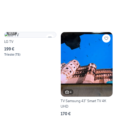
3
LG TV
199 €
Trieste
(
TS
)
4
TV Samsung 43” Smart TV 4K
UHD
170 €