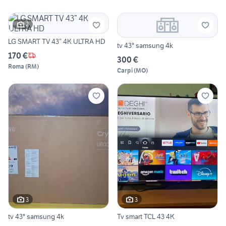
2
LG SMART TV 43” 4K ULTRA HD
tv 43" samsung 4k
170 €
300 €
Roma
(
RM
)
Carpi
(
MO
)
3
3
tv 43" samsung 4k
Tv smart TCL 43 4K