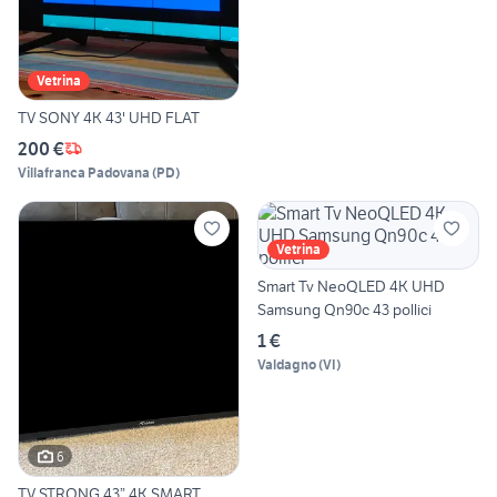
Vetrina
TV SONY 4K 43' UHD FLAT
200 €
Villafranca Padovana
(
PD
)
Vetrina
Smart Tv NeoQLED 4K UHD
Samsung Qn90c 43 pollici
1 €
Valdagno
(
VI
)
6
TV STRONG 43” 4K SMART