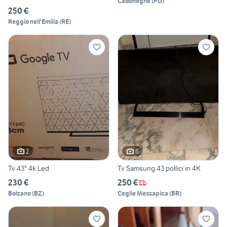
Cadoneghe
(
PD
)
250 €
Reggio nell'Emilia
(
RE
)
2
6
Tv 43" 4k Led
Tv Samsung 43 pollici in 4K
230 €
250 €
Bolzano
(
BZ
)
Ceglie Messapica
(
BR
)