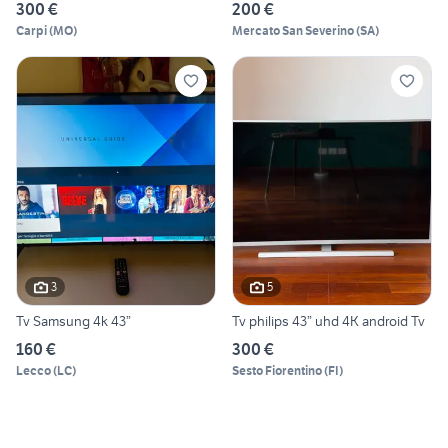
300 €
200 €
Carpi
(
MO
)
Mercato San Severino
(
SA
)
3
5
Tv Samsung 4k 43”
Tv philips 43” uhd 4K android Tv
160 €
300 €
Lecco
(
LC
)
Sesto Fiorentino
(
FI
)