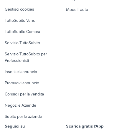
Veicoli commerciali
videogiochi Lecce provincia
jbl tlx6
altro
Gestisci cookies
Modelli auto
Case vacanza
TuttoSubito Vendi
Uffici e Locali
TuttoSubito Compra
commerciali
Servizio TuttoSubito
elettronica
per la casa e la
sports e hobby
Servizio TuttoSubito per
persona
Informatica
Animali
Professionisti
Arredamento e
Console e
Accessori per
Casalinghi
Inserisci annuncio
Videogiochi
animali
Elettrodomestici
Promuovi annuncio
Audio/Video
Musica e Film
Giardino e Fai da te
Consigli per la vendita
Fotografia
Libri e Riviste
Abbigliamento e
Negozi e Aziende
Telefonia
Strumenti Musicali
Accessori
Subito per le aziende
Sports
Tutto per i bambini
Seguici su
Scarica gratis l'App
Biciclette