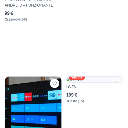
ANDROID – FUNZIONANTE
99 €
Orzinuovi
(
BS
)
Vetrina
LG TV
199 €
Trieste
(
TS
)