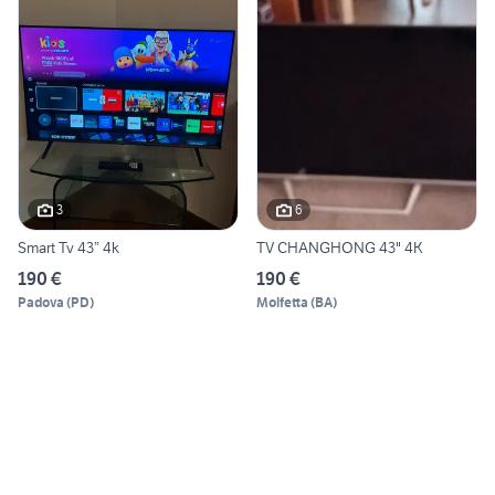
3
6
Smart Tv 43” 4k
TV CHANGHONG 43" 4K
190 €
190 €
Padova
(
PD
)
Molfetta
(
BA
)