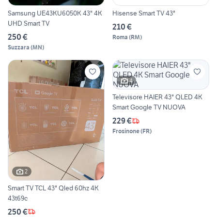
Samsung UE43KU6050K 43" 4K
Hisense Smart TV 43"
UHD Smart TV
210 €
250 €
Roma
(
RM
)
Suzzara
(
MN
)
4
Televisore HAIER 43" QLED 4K
Smart Google TV NUOVA
229 €
Frosinone
(
FR
)
2
Smart TV TCL 43" Qled 60hz 4K
43t69c
250 €