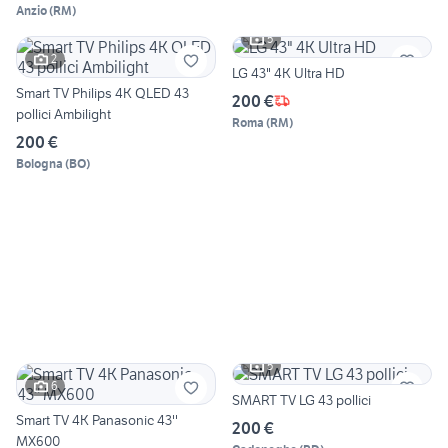
Anzio
(
RM
)
5
2
LG 43" 4K Ultra HD
Smart TV Philips 4K QLED 43
200 €
pollici Ambilight
Roma
(
RM
)
200 €
Bologna
(
BO
)
5
6
SMART TV LG 43 pollici
Smart TV 4K Panasonic 43''
200 €
MX600