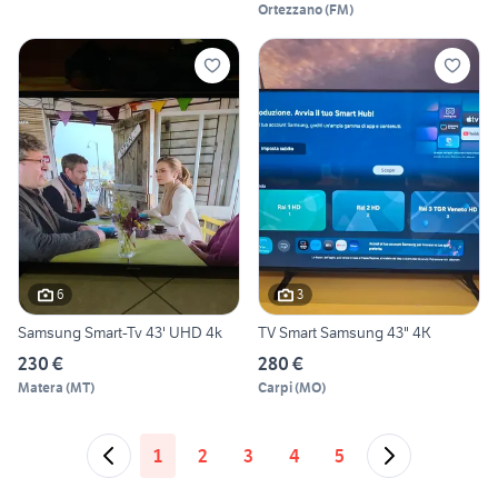
Ortezzano
(
FM
)
6
3
Samsung Smart-Tv 43' UHD 4k
TV Smart Samsung 43" 4K
230 €
280 €
Matera
(
MT
)
Carpi
(
MO
)
1
2
3
4
5