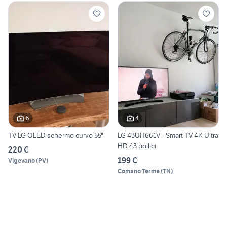
6
4
TV LG OLED schermo curvo 55"
LG 43UH661V - Smart TV 4K Ultra
HD 43 pollici
220 €
199 €
Vigevano
(
PV
)
Comano Terme
(
TN
)