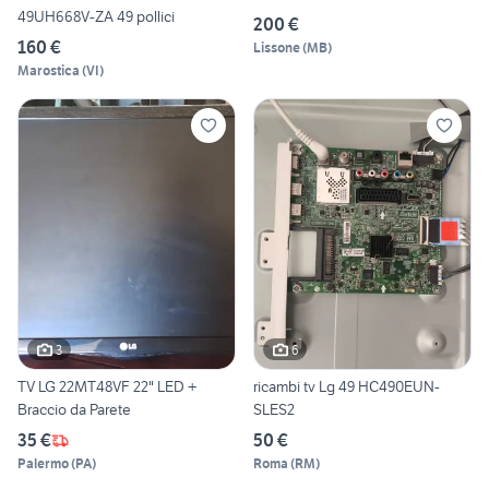
49UH668V-ZA 49 pollici
200 €
160 €
Lissone
(
MB
)
Marostica
(
VI
)
3
6
TV LG 22MT48VF 22" LED +
ricambi tv Lg 49 HC490EUN-
Braccio da Parete
SLES2
35 €
50 €
Palermo
(
PA
)
Roma
(
RM
)