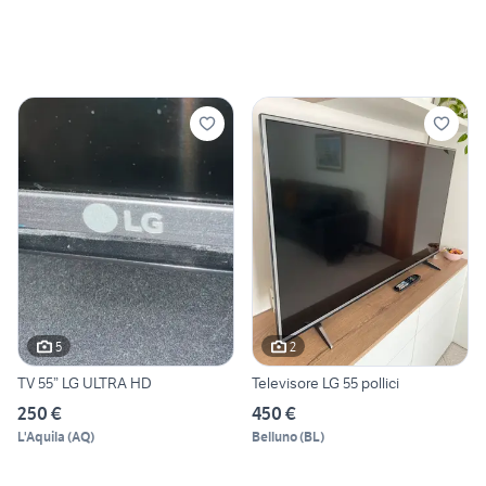
5
2
TV 55” LG ULTRA HD
Televisore LG 55 pollici
250 €
450 €
L'Aquila
(
AQ
)
Belluno
(
BL
)