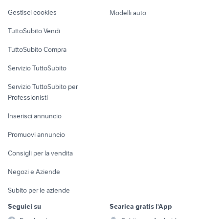
Veicoli commerciali
altro
Gestisci cookies
Modelli auto
Case vacanza
TuttoSubito Vendi
Uffici e Locali
TuttoSubito Compra
commerciali
Servizio TuttoSubito
elettronica
per la casa e la
sports e hobby
Servizio TuttoSubito per
persona
Informatica
Animali
Professionisti
Arredamento e
Console e
Accessori per
Casalinghi
Inserisci annuncio
Videogiochi
animali
Elettrodomestici
Promuovi annuncio
Audio/Video
Musica e Film
Giardino e Fai da te
Consigli per la vendita
Fotografia
Libri e Riviste
Abbigliamento e
Negozi e Aziende
Telefonia
Strumenti Musicali
Accessori
Subito per le aziende
Sports
Tutto per i bambini
Seguici su
Scarica gratis l'App
Biciclette