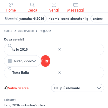
Home
Cerca
Vendi
Messaggi
yamaha r6 2016
ricambi condizionatori lg
antenne t
Ricerche
Subito
Audio/video
tv lg 2016
Cosa cerchi?
Filtri
Audio/Video
Salva ricerca
Dal più rilevante
8 risultati
Tv lg 2016 in Audio/video