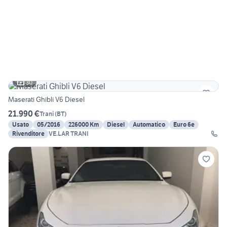
30
Maserati Ghibli V6 Diesel
21.990 €
Trani
(
BT
)
Usato
05/2016
226000 Km
Diesel
Automatico
Euro 6e
Rivenditore
VE.LAR TRANI