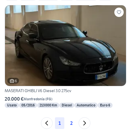
6
MASERATI GHIBLI V6 Diesel 3.0 275cv
20.000 €
Manfredonia
(
FG
)
Usato
05/2016
213000 Km
Diesel
Automatico
Euro 6
1
2