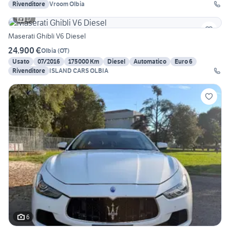
Rivenditore
Vroom Olbia
17
Maserati Ghibli V6 Diesel
24.900 €
Olbia
(
OT
)
Usato
07/2016
175000 Km
Diesel
Automatico
Euro 6
Rivenditore
ISLAND CARS OLBIA
6