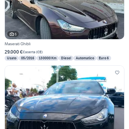
6
Maserati Ghibli
29.000 €
Caserta
(
CE
)
Usato
05/2016
130000 Km
Diesel
Automatico
Euro 6