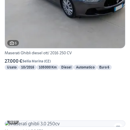
6
Maserati Ghibli diesel ott/ 2016 250 CV
27.000 €
Sellia Marina
(
CZ
)
Usato
10/2016
105000 Km
Diesel
Automatico
Euro 6
6