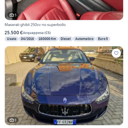
5
Maserati ghibli 250cv no superbollo
25.500 €
Acquappesa
(
CS
)
Usato
04/2016
180000 Km
Diesel
Automatico
Euro 5
6