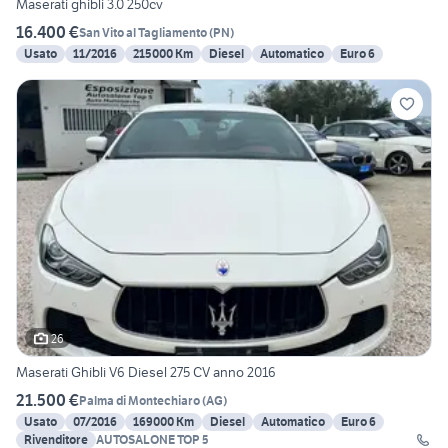
Maserati ghibli 3.0 250cv
16.400 €
San Vito al Tagliamento
(
PN
)
Usato
11/2016
215000 Km
Diesel
Automatico
Euro 6
26
Maserati Ghibli V6 Diesel 275 CV anno 2016
21.500 €
Palma di Montechiaro
(
AG
)
Usato
07/2016
169000 Km
Diesel
Automatico
Euro 6
Rivenditore
AUTOSALONE TOP 5