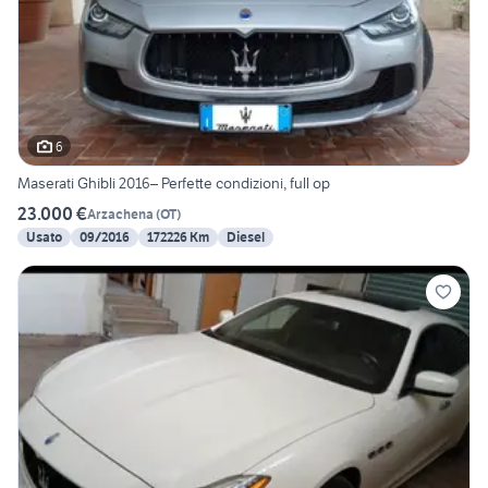
6
Maserati Ghibli 2016– Perfette condizioni, full op
23.000 €
Arzachena
(
OT
)
Usato
09/2016
172226 Km
Diesel