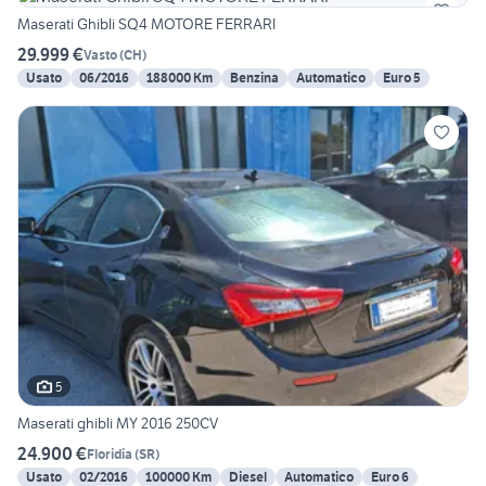
Maserati Ghibli SQ4 MOTORE FERRARI
29.999 €
Vasto
(
CH
)
Usato
06/2016
188000 Km
Benzina
Automatico
Euro 5
5
Maserati ghibli MY 2016 250CV
24.900 €
Floridia
(
SR
)
Usato
02/2016
100000 Km
Diesel
Automatico
Euro 6