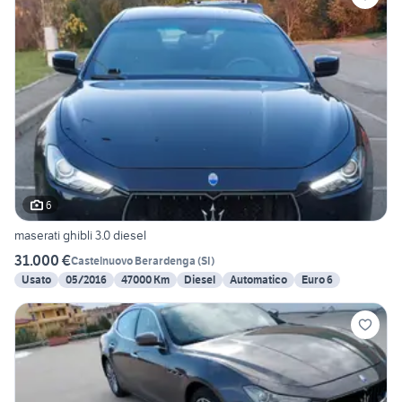
6
maserati ghibli 3.0 diesel
31.000 €
Castelnuovo Berardenga
(
SI
)
Usato
05/2016
47000 Km
Diesel
Automatico
Euro 6