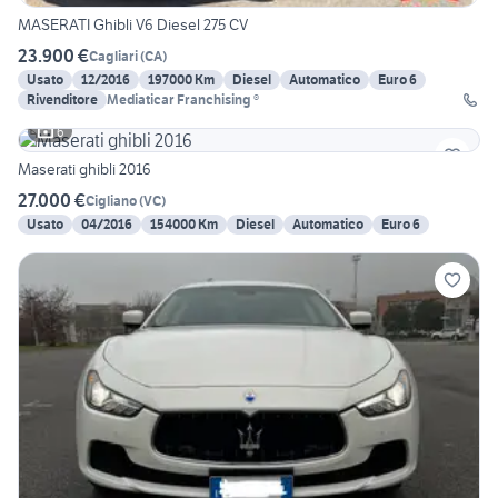
MASERATI Ghibli V6 Diesel 275 CV
23.900 €
Cagliari
(
CA
)
Usato
12/2016
197000 Km
Diesel
Automatico
Euro 6
Rivenditore
Mediaticar Franchising ®
6
Maserati ghibli 2016
27.000 €
Cigliano
(
VC
)
Usato
04/2016
154000 Km
Diesel
Automatico
Euro 6