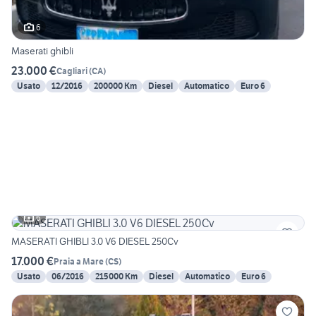
6
Maserati ghibli
23.000 €
Cagliari
(
CA
)
Usato
12/2016
200000 Km
Diesel
Automatico
Euro 6
6
MASERATI GHIBLI 3.0 V6 DIESEL 250Cv
17.000 €
Praia a Mare
(
CS
)
Usato
06/2016
215000 Km
Diesel
Automatico
Euro 6