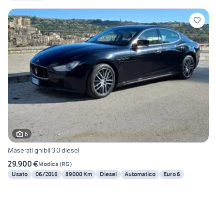
6
Maserati ghibli 3.0 diesel
29.900 €
Modica
(
RG
)
Usato
06/2016
89000 Km
Diesel
Automatico
Euro 6