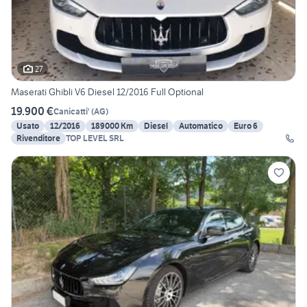
27
Maserati Ghibli V6 Diesel 12/2016 Full Optional
19.900 €
Canicatti'
(
AG
)
Usato
12/2016
189000 Km
Diesel
Automatico
Euro 6
Rivenditore
TOP LEVEL SRL