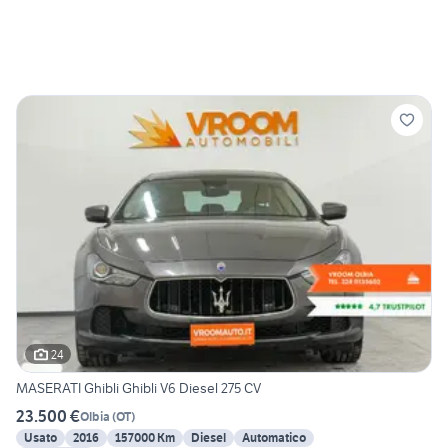
24
MASERATI Ghibli Ghibli V6 Diesel 275 CV
23.500 €
Olbia
(
OT
)
Usato
2016
157000 Km
Diesel
Automatico