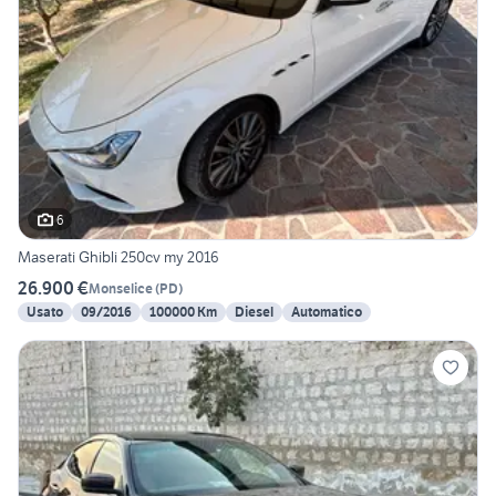
6
Maserati Ghibli 250cv my 2016
26.900 €
Monselice
(
PD
)
Usato
09/2016
100000 Km
Diesel
Automatico