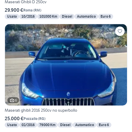
Maserati Ghibli D 250cv
29.900 €
Roma
(
RM
)
Usato
10/2016
101000 Km
Diesel
Automatico
Euro 6
6
Maserati ghibli 2016 250cv no superbollo
25.000 €
Pozzallo
(
RG
)
Usato
02/2016
79000 Km
Diesel
Automatico
Euro 6