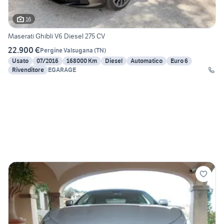
16
Maserati Ghibli V6 Diesel 275 CV
22.900 €
Pergine Valsugana
(
TN
)
Usato
07/2016
168000 Km
Diesel
Automatico
Euro 6
Rivenditore
EGARAGE