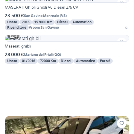
MASERATI Ghibli Ghibli V6 Diesel 275 CV
23.500 €
San Gavino Monreale
(
VS
)
Usato
2016
157000 Km
Diesel
Automatico
Rivenditore
Vroom San Gavino
4
Maserati ghibli
28.000 €
Mariano del Friuli
(
GO
)
Usato
01/2016
72000 Km
Diesel
Automatico
Euro 6