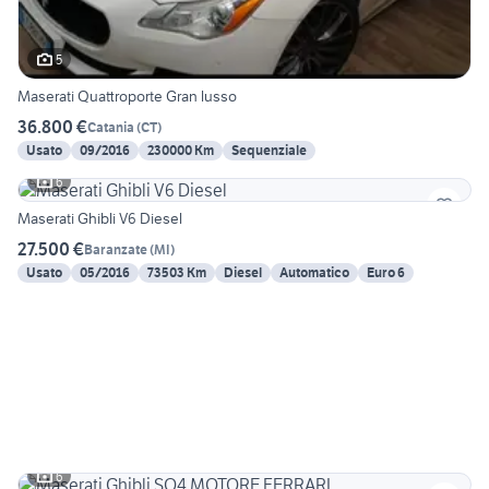
5
Maserati Quattroporte Gran lusso
36.800 €
Catania
(
CT
)
Usato
09/2016
230000 Km
Sequenziale
6
Maserati Ghibli V6 Diesel
27.500 €
Baranzate
(
MI
)
Usato
05/2016
73503 Km
Diesel
Automatico
Euro 6
6