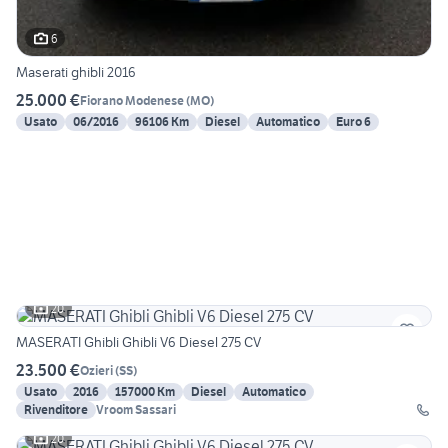
6
Maserati ghibli 2016
25.000 €
Fiorano Modenese
(
MO
)
Usato
06/2016
96106 Km
Diesel
Automatico
Euro 6
20
MASERATI Ghibli Ghibli V6 Diesel 275 CV
23.500 €
Ozieri
(
SS
)
Usato
2016
157000 Km
Diesel
Automatico
Rivenditore
Vroom Sassari
20