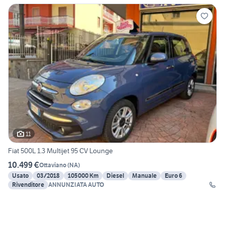
11
Fiat 500L 1.3 Multijet 95 CV Lounge
10.499 €
Ottaviano
(
NA
)
Usato
03/2018
105000 Km
Diesel
Manuale
Euro 6
Rivenditore
ANNUNZIATA AUTO