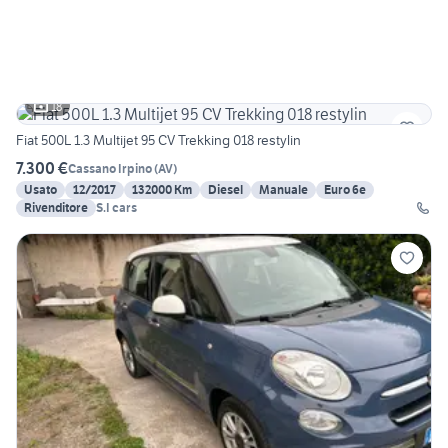
18
Fiat 500L 1.3 Multijet 95 CV Trekking 018 restylin
7.300 €
Cassano Irpino
(
AV
)
Usato
12/2017
132000 Km
Diesel
Manuale
Euro 6e
Rivenditore
S.I cars