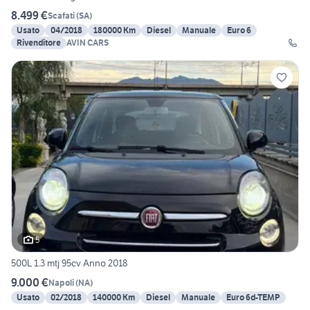
8.499 €
Scafati
(
SA
)
Usato
04/2018
180000 Km
Diesel
Manuale
Euro 6
Rivenditore
AVIN CARS
5
500L 1.3 mtj 95cv Anno 2018
9.000 €
Napoli
(
NA
)
Usato
02/2018
140000 Km
Diesel
Manuale
Euro 6d-TEMP