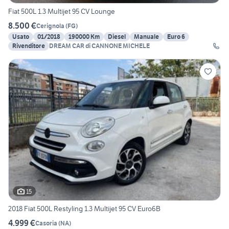
Fiat 500L 1.3 Multijet 95 CV Lounge
8.500 €
Cerignola
(
FG
)
Usato
01/2018
190000 Km
Diesel
Manuale
Euro 6
Rivenditore
DREAM CAR di CANNONE MICHELE
15
2018 Fiat 500L Restyling 1.3 Multijet 95 CV Euro6B
4.999 €
Casoria
(
NA
)