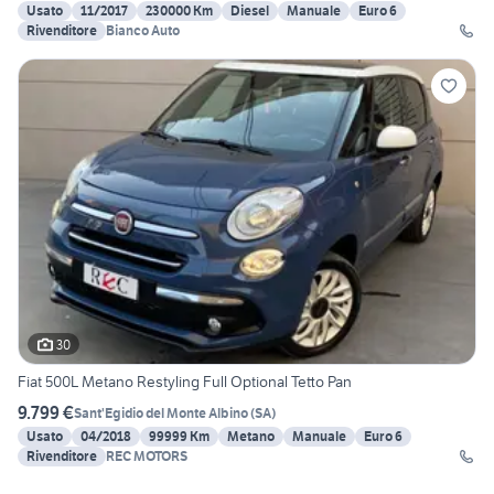
Usato
11/2017
230000 Km
Diesel
Manuale
Euro 6
Rivenditore
Bianco Auto
30
Fiat 500L Metano Restyling Full Optional Tetto Pan
9.799 €
Sant'Egidio del Monte Albino
(
SA
)
Usato
04/2018
99999 Km
Metano
Manuale
Euro 6
Rivenditore
REC MOTORS