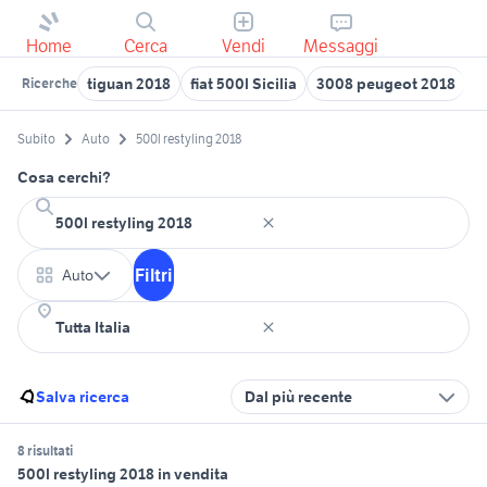
Home
Cerca
Vendi
Messaggi
tiguan 2018
fiat 500l Sicilia
3008 peugeot 2018
n
Ricerche
Subito
Auto
500l restyling 2018
Cosa cerchi?
Filtri
Auto
Salva ricerca
Dal più recente
8 risultati
500l restyling 2018 in vendita