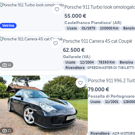
Porsche 911 Turbo look omologat
55.000 €
Castelfranco Piandisco'
(
AR
)
Vetrina
Usato
01/1970
130000 Km
Benzin
Porsche 911 Carrera 4S cat Coupé
62.500 €
Gallarate
(
VA
)
Usato
12/2004
78350 Km
Benzina
14
Rivenditore
SPEEDMASTER DI TIBILETT
Porsche 911 996.2 Tu
79.000 €
Fossalta di Portogruaro
Usato
11/2001
12800
21
Rivenditore
ADR MOTORS