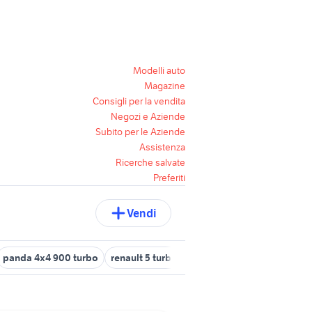
Modelli auto
Magazine
Consigli per la vendita
Negozi e Aziende
Subito per le Aziende
Assistenza
Ricerche salvate
Preferiti
Vendi
panda 4x4 900 turbo
renault 5 turbo Toscana
renault 5 gt turb