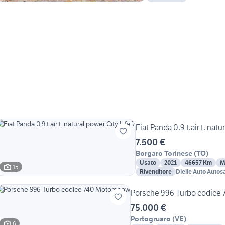
& C.
Fiat Panda 0.9 t.air t. natu
7.500 €
Borgaro Torinese
(
TO
)
Usato
2021
46657 Km
M
15
Rivenditore
Dielle Auto Autos
Porsche 996 Turbo codice
75.000 €
Portogruaro
(
VE
)
6