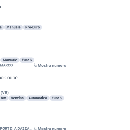
o
a
Manuale
Pre-Euro
Manuale
Euro 3
Mostra numero
I MARCO
rbo Coupé
(
VE
)
0 Km
Benzina
Automatico
Euro 3
Mostra numero
PORT DI A.DAZZAN