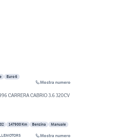
e
Euro 6
Mostra numero
 996 CARRERA CABRIO 3.6 320CV
02
147900 Km
Benzina
Manuale
Mostra numero
LLEMOTORS