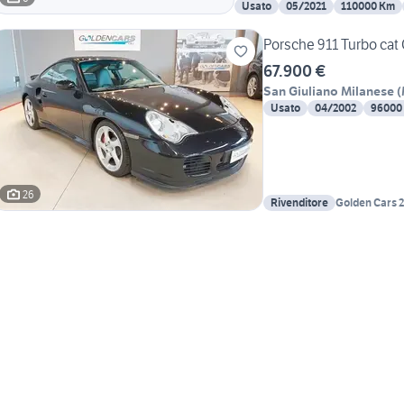
Usato
05/2021
110000 Km
Porsche 911 Turbo cat
67.900 €
San Giuliano Milanese
(
Usato
04/2002
96000
26
Rivenditore
Golden Cars 2