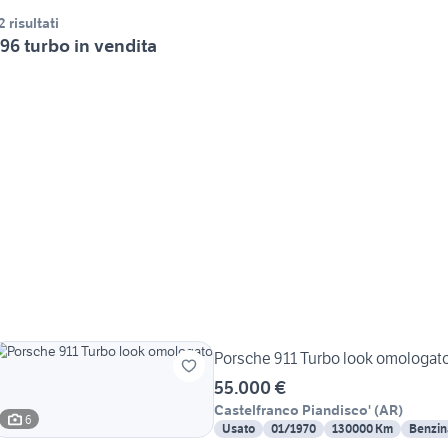
2 risultati
96 turbo in vendita
Porsche 911 Turbo look omologat
55.000 €
Castelfranco Piandisco'
(
AR
)
6
Usato
01/1970
130000 Km
Benzin