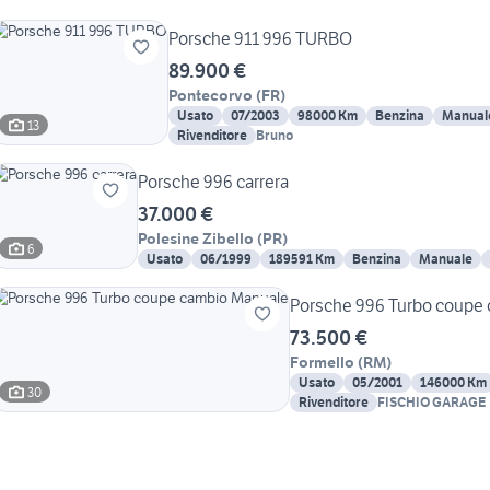
Porsche 911 996 TURBO
89.900 €
Pontecorvo
(
FR
)
Usato
07/2003
98000 Km
Benzina
Manual
13
Rivenditore
Bruno
Porsche 996 carrera
37.000 €
Polesine Zibello
(
PR
)
6
Usato
06/1999
189591 Km
Benzina
Manuale
Porsche 996 Turbo coupe
73.500 €
Formello
(
RM
)
Usato
05/2001
146000 Km
30
Rivenditore
FISCHIO GARAGE