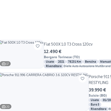
Fiat 500X 1.0 T3 Cross 120cv
12.490 €
Borgaro Torinese
(
TO
)
Usato
2021
78231 Km
Benzina
Manual
17
Rivenditore
Dielle Auto Autosalone Multibrand
Porsche 911
RESTYLING
39.990 €
Suisio
(
BG
)
Usato
01/20
Euro 3
20
Rivenditore
E