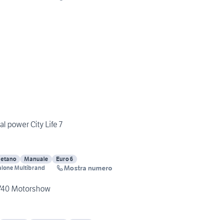
ral power City Life 7
etano
Manuale
Euro 6
Mostra numero
alone Multibrand
 740 Motorshow