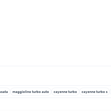
usata
maggiolino turbo auto
cayenne turbo
cayenne turbo s