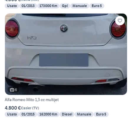
Usato
01/2013
173000 Km
Gpl
Manuale
Euro 5
6
Alfa Romeo Mito 1,3 cc multijet
4.800 €
Casier
(
TV
)
Usato
01/2015
162000 Km
Diesel
Manuale
Euro 5