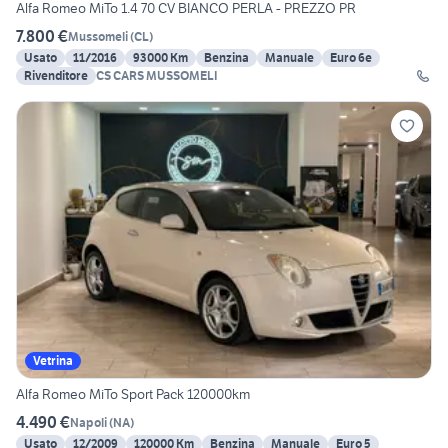
Alfa Romeo MiTo 1.4 70 CV BIANCO PERLA - PREZZO PR
7.800 €
Mussomeli
(
CL
)
Usato
11/2016
93000 Km
Benzina
Manuale
Euro 6e
Rivenditore
CS CARS MUSSOMELI
Vetrina
Alfa Romeo MiTo Sport Pack 120000km
4.490 €
Napoli
(
NA
)
Usato
12/2009
120000 Km
Benzina
Manuale
Euro 5