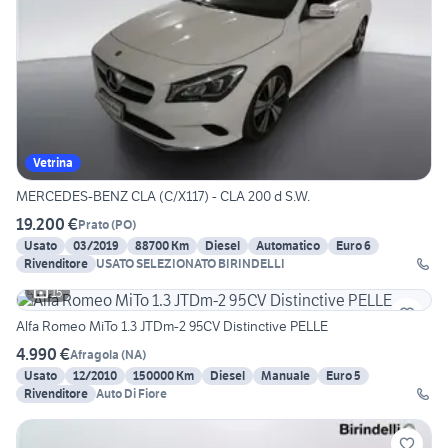
Vetrina
MERCEDES-BENZ CLA (C/X117) - CLA 200 d S.W.
19.200 €
Prato
(
PO
)
Usato
03/2019
88700 Km
Diesel
Automatico
Euro 6
Rivenditore
USATO SELEZIONATO BIRINDELLI
15
Alfa Romeo MiTo 1.3 JTDm-2 95CV Distinctive PELLE
4.990 €
Afragola
(
NA
)
Usato
12/2010
150000 Km
Diesel
Manuale
Euro 5
Rivenditore
Auto Di Fiore