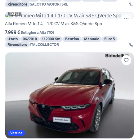
Rivenditore
SALOTTO MOTORI SRL
11
Alfa Romeo MiTo 1.4 T 170 CV M.air S&S Q.Verde Spo
7.999 €
Buttigliera Alta
(
TO
)
Usato
06/2010
112000 Km
Benzina
Manuale
Euro 5
Rivenditore
ITALCOLLECTOR
Vetrina