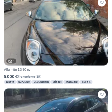
6
Alfa mito 1.3 90 cv
5.000 €
Francofonte
(
SR
)
Usato
02/2009
210000 Km
Diesel
Manuale
Euro 4