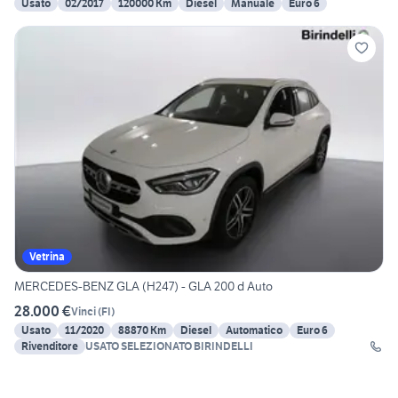
Usato
02/2017
120000 Km
Diesel
Manuale
Euro 6
Vetrina
MERCEDES-BENZ GLA (H247) - GLA 200 d Auto
28.000 €
Vinci
(
FI
)
Usato
11/2020
88870 Km
Diesel
Automatico
Euro 6
Rivenditore
USATO SELEZIONATO BIRINDELLI