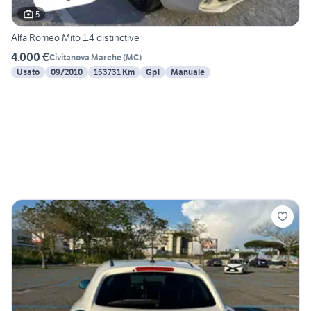
5
Alfa Romeo Mito 1.4 distinctive
4.000 €
Civitanova Marche
(
MC
)
Usato
09/2010
153731 Km
Gpl
Manuale