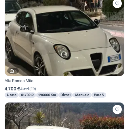
6
Alfa Romeo Mito
4.700 €
Alatri
(
FR
)
Usato
01/2012
196000 Km
Diesel
Manuale
Euro 5