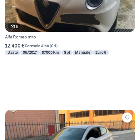
6
Alfa Romeo mito
12.400 €
Ceresole Alba
(
CN
)
Usato
06/2017
87000 Km
Gpl
Manuale
Euro 6