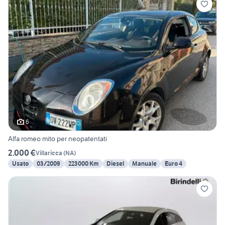
6
Alfa romeo mito per neopatentati
2.000 €
Villaricca
(
NA
)
Usato
03/2009
223000 Km
Diesel
Manuale
Euro 4