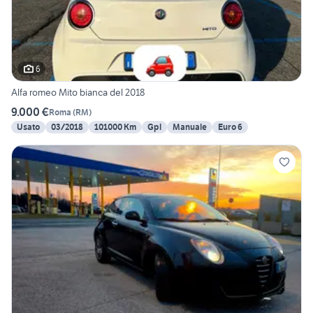
6
Alfa romeo Mito bianca del 2018
9.000 €
Roma
(
RM
)
Usato
03/2018
101000 Km
Gpl
Manuale
Euro 6