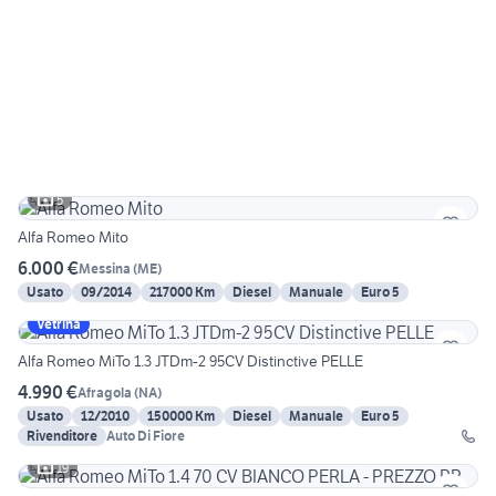
5
Alfa Romeo Mito
6.000 €
Messina
(
ME
)
Usato
09/2014
217000 Km
Diesel
Manuale
Euro 5
Vetrina
Alfa Romeo MiTo 1.3 JTDm-2 95CV Distinctive PELLE
4.990 €
Afragola
(
NA
)
Usato
12/2010
150000 Km
Diesel
Manuale
Euro 5
Rivenditore
Auto Di Fiore
19