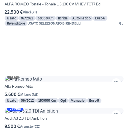
ALFA ROMEO Tonale - Tonale 1.5 130 CV MHEV TCT7 Ed
22.500 €
Vinci
(
FI
)
Usato
07/2022
60350 Km
Ibrida
Automatico
Euro 6
Rivenditore
USATO SELEZIONATO BIRINDELLI
6
Alfa Romeo Mito
5.600 €
Milano
(
MI
)
Usato
06/2012
153000 Km
Gpl
Manuale
Euro 5
Vetrina
Audi A3 2.0 TDI Ambition
9.500 €
Argusto
(
CZ
)