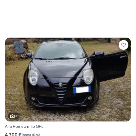
4
Alfa Romeo mito GPL
4.300 €
Roma
(
RM
)