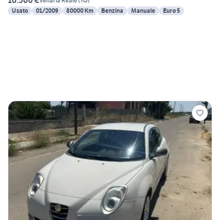
10.500 €
Venaria Reale
(
TO
)
Usato
01/2009
80000 Km
Benzina
Manuale
Euro 5