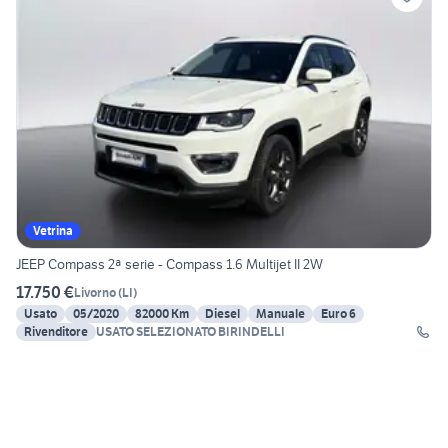
Vetrina
JEEP Compass 2ª serie - Compass 1.6 Multijet II 2W
17.750 €
Livorno
(
LI
)
Usato
05/2020
82000 Km
Diesel
Manuale
Euro 6
Rivenditore
USATO SELEZIONATO BIRINDELLI