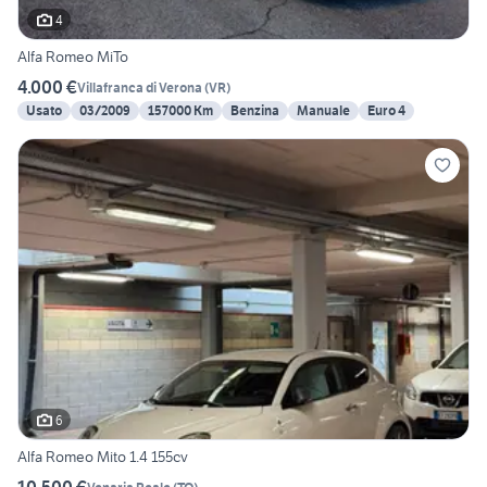
4
Alfa Romeo MiTo
4.000 €
Villafranca di Verona
(
VR
)
Usato
03/2009
157000 Km
Benzina
Manuale
Euro 4
6
Alfa Romeo Mito 1.4 155cv