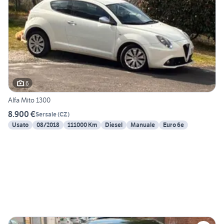
6
Alfa Mito 1300
8.900 €
Sersale
(
CZ
)
Usato
08/2018
111000 Km
Diesel
Manuale
Euro 6e