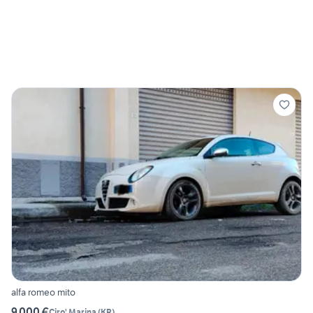
alfa romeo mito
9.000 €
Ciro' Marina
(
KR
)