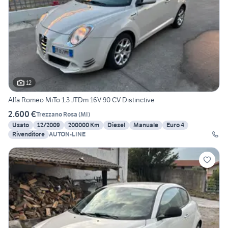
12
Alfa Romeo MiTo 1.3 JTDm 16V 90 CV Distinctive
2.600 €
Trezzano Rosa
(
MI
)
Usato
12/2009
200000 Km
Diesel
Manuale
Euro 4
Rivenditore
AUTON-LINE