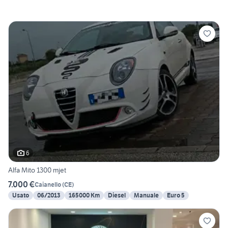
6
Alfa Mito 1300 mjet
7.000 €
Caianello
(
CE
)
Usato
06/2013
165000 Km
Diesel
Manuale
Euro 5