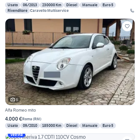
Usato
06/2013
230000 Km
Diesel
Manuale
Euro 5
Rivenditore
Caravello Multiservice
6
Alfa Romeo mito
4.000 €
Roma
(
RM
)
Usato
09/2010
185000 Km
Diesel
Manuale
Euro 5
Vetrina