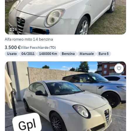
6
Alfa romeo mito 1.4 benzina
3.500 €
Villar Focchiardo
(
TO
)
Usato
04/2011
148000 Km
Benzina
Manuale
Euro 5