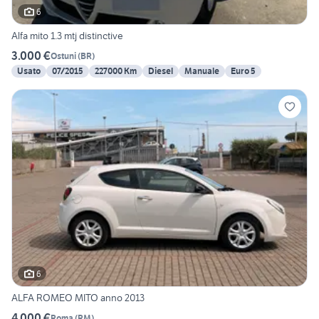
6
Alfa mito 1.3 mtj distinctive
3.000 €
Ostuni
(
BR
)
Usato
07/2015
227000 Km
Diesel
Manuale
Euro 5
6
ALFA ROMEO MITO anno 2013
4.000 €
Roma
(
RM
)