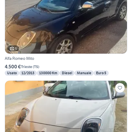
6
Alfa Romeo Mito
4.500 €
Trieste
(
TS
)
Usato
12/2013
130000 Km
Diesel
Manuale
Euro 5