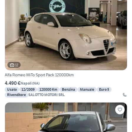
12
Alfa Romeo MiTo Sport Pack 120000km
4.490 €
Napoli
(
NA
)
Usato
12/2009
120000 Km
Benzina
Manuale
Euro 5
Rivenditore
SALOTTO MOTORI SRL