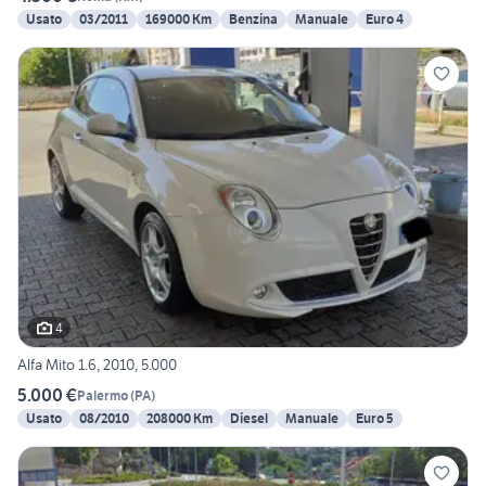
Usato
03/2011
169000 Km
Benzina
Manuale
Euro 4
4
Alfa Mito 1.6, 2010, 5.000
5.000 €
Palermo
(
PA
)
Usato
08/2010
208000 Km
Diesel
Manuale
Euro 5