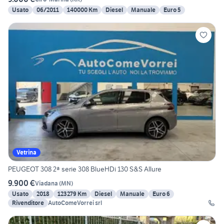
Usato
06/2011
140000 Km
Diesel
Manuale
Euro 5
Vetrina
PEUGEOT 308 2ª serie 308 BlueHDi 130 S&S Allure
9.900 €
Viadana
(
MN
)
Usato
2018
123279 Km
Diesel
Manuale
Euro 6
Rivenditore
AutoComeVorrei srl