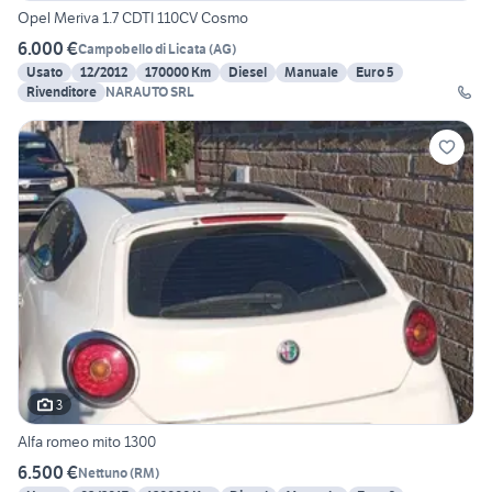
Opel Meriva 1.7 CDTI 110CV Cosmo
6.000 €
Campobello di Licata
(
AG
)
Usato
12/2012
170000 Km
Diesel
Manuale
Euro 5
Rivenditore
NARAUTO SRL
3
Alfa romeo mito 1300
6.500 €
Nettuno
(
RM
)