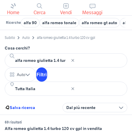
Home
Cerca
Vendi
Messaggi
alfa 90
alfa romeo tonale
alfa romeo gt auto
alfa
Ricerche
Subito
Auto
alfa romeo giulietta 1.4 turbo 120 cv gpl
Cosa cerchi?
Filtri
Auto
Salva ricerca
Dal più recente
69 risultati
Alfa romeo giulietta 1.4 turbo 120 cv gpl in vendita