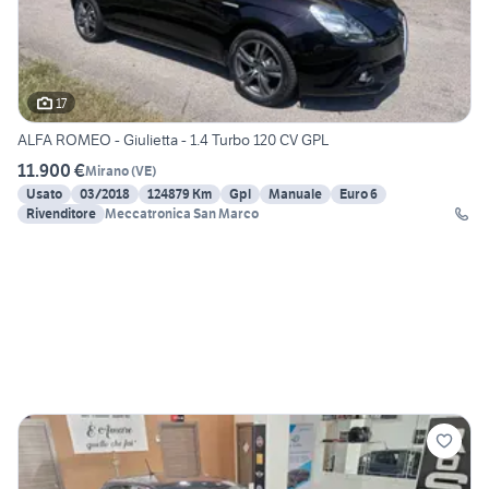
17
ALFA ROMEO - Giulietta - 1.4 Turbo 120 CV GPL
11.900 €
Mirano
(
VE
)
Usato
03/2018
124879 Km
Gpl
Manuale
Euro 6
Rivenditore
Meccatronica San Marco