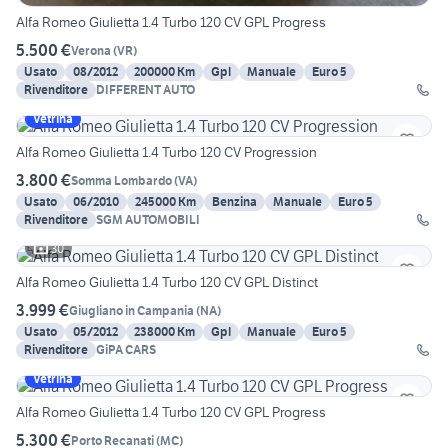
Alfa Romeo Giulietta 1.4 Turbo 120 CV GPL Progress
5.500 €
Verona
(
VR
)
Usato
08/2012
200000 Km
Gpl
Manuale
Euro 5
Rivenditore
DIFFERENT AUTO
Vetrina
Alfa Romeo Giulietta 1.4 Turbo 120 CV Progression
3.800 €
Somma Lombardo
(
VA
)
Usato
06/2010
245000 Km
Benzina
Manuale
Euro 5
Rivenditore
SGM AUTOMOBILI
30
Alfa Romeo Giulietta 1.4 Turbo 120 CV GPL Distinct
3.999 €
Giugliano in Campania
(
NA
)
Usato
05/2012
238000 Km
Gpl
Manuale
Euro 5
Rivenditore
GiPA CARS
Vetrina
Alfa Romeo Giulietta 1.4 Turbo 120 CV GPL Progress
5.300 €
Porto Recanati
(
MC
)