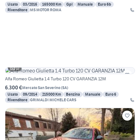
Usato
03/2016
165000 Km
Gpl
Manuale
Euro 6b
Rivenditore
MS MOTOR ROMA
17
Alfa Romeo Giulietta 1.4 Turbo 120 CV GARANZIA 12M
6.300 €
Mercato San Severino
(
SA
)
Usato
09/2014
215000 Km
Benzina
Manuale
Euro 6
Rivenditore
GRIMALDI MICHELE CARS