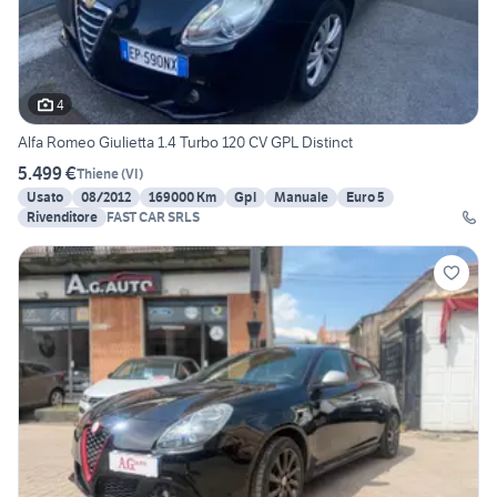
4
Alfa Romeo Giulietta 1.4 Turbo 120 CV GPL Distinct
5.499 €
Thiene
(
VI
)
Usato
08/2012
169000 Km
Gpl
Manuale
Euro 5
Rivenditore
FAST CAR SRLS