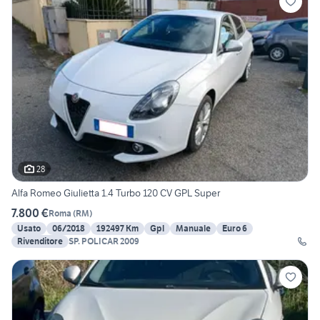
28
Alfa Romeo Giulietta 1.4 Turbo 120 CV GPL Super
7.800 €
Roma
(
RM
)
Usato
06/2018
192497 Km
Gpl
Manuale
Euro 6
Rivenditore
SP. POLICAR 2009