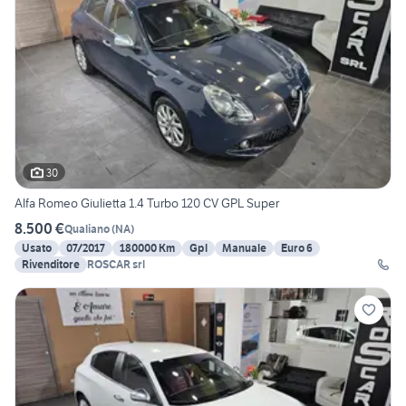
30
Alfa Romeo Giulietta 1.4 Turbo 120 CV GPL Super
8.500 €
Qualiano
(
NA
)
Usato
07/2017
180000 Km
Gpl
Manuale
Euro 6
Rivenditore
ROSCAR srl