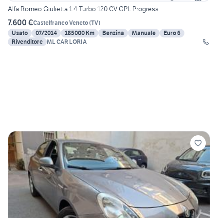
Alfa Romeo Giulietta 1.4 Turbo 120 CV GPL Progress
7.600 €
Castelfranco Veneto
(
TV
)
Usato
07/2014
185000 Km
Benzina
Manuale
Euro 6
Rivenditore
ML CAR LORIA