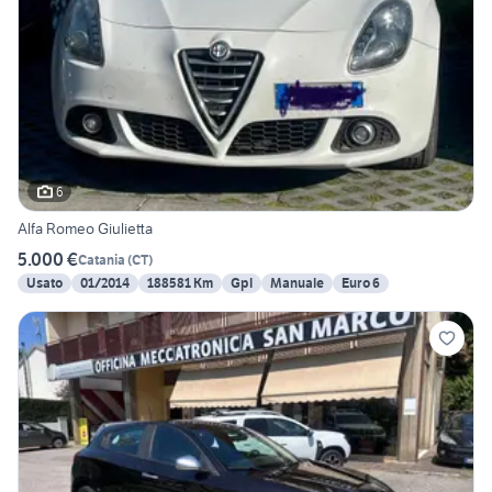
6
Alfa Romeo Giulietta
5.000 €
Catania
(
CT
)
Usato
01/2014
188581 Km
Gpl
Manuale
Euro 6