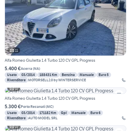
11
Alfa Romeo Giulietta 1.4 Turbo 120 CV GPL Progress
5.400 €
Acerra
(
NA
)
Usato
03/2014
188431 Km
Benzina
Manuale
Euro 5
Rivenditore
MOTORSELL2.0 by WINTERSERVICE
17
Alfa Romeo Giulietta 1.4 Turbo 120 CV GPL Progress
5.300 €
Porto Recanati
(
MC
)
Usato
03/2014
171182 Km
Gpl
Manuale
Euro 6
Rivenditore
AUTO MODEL SRL
27