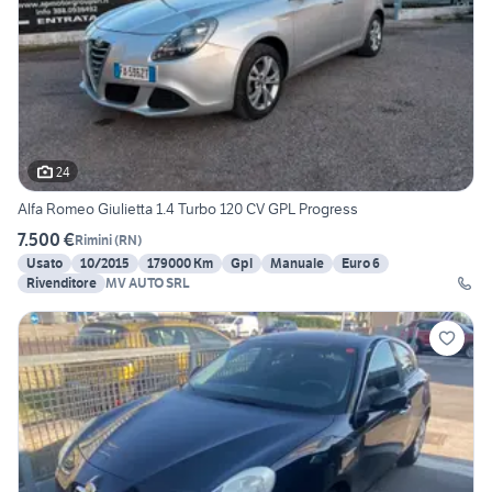
24
Alfa Romeo Giulietta 1.4 Turbo 120 CV GPL Progress
7.500 €
Rimini
(
RN
)
Usato
10/2015
179000 Km
Gpl
Manuale
Euro 6
Rivenditore
MV AUTO SRL