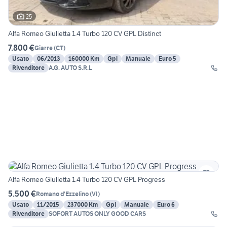
25
Alfa Romeo Giulietta 1.4 Turbo 120 CV GPL Distinct
7.800 €
Giarre
(
CT
)
Usato
06/2013
160000 Km
Gpl
Manuale
Euro 5
Rivenditore
A.G. AUTO S.R.L
Alfa Romeo Giulietta 1.4 Turbo 120 CV GPL Progress
5.500 €
Romano d'Ezzelino
(
VI
)
Usato
11/2015
237000 Km
Gpl
Manuale
Euro 6
Rivenditore
SOFORT AUTOS ONLY GOOD CARS