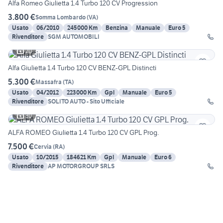
Alfa Romeo Giulietta 1.4 Turbo 120 CV Progression
3.800 €
Somma Lombardo
(
VA
)
Usato
06/2010
245000 Km
Benzina
Manuale
Euro 5
Rivenditore
SGM AUTOMOBILI
20
Alfa Giulietta 1.4 Turbo 120 CV BENZ-GPL Distincti
5.300 €
Massafra
(
TA
)
Usato
04/2012
223000 Km
Gpl
Manuale
Euro 5
Rivenditore
SOLITO AUTO - Sito Ufficiale
30
ALFA ROMEO Giulietta 1.4 Turbo 120 CV GPL Prog.
7.500 €
Cervia
(
RA
)
Usato
10/2015
184621 Km
Gpl
Manuale
Euro 6
Rivenditore
AP MOTORGROUP SRLS