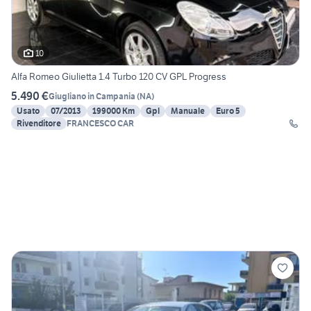
10
Alfa Romeo Giulietta 1.4 Turbo 120 CV GPL Progress
5.490 €
Giugliano in Campania
(
NA
)
Usato
07/2013
199000 Km
Gpl
Manuale
Euro 5
Rivenditore
FRANCESCO CAR