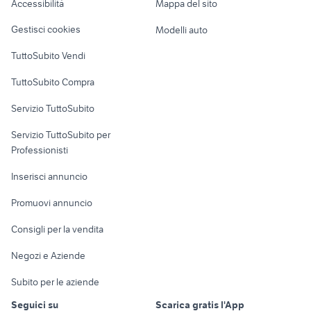
Accessibilità
Mappa del sito
Loft, mansarde e
Veicoli commerciali
altro
Gestisci cookies
Modelli auto
Case vacanza
TuttoSubito Vendi
Uffici e Locali
TuttoSubito Compra
commerciali
Servizio TuttoSubito
elettronica
per la casa e la
sports e hobby
Servizio TuttoSubito per
persona
Informatica
Animali
Professionisti
Arredamento e
Console e
Accessori per
Casalinghi
Inserisci annuncio
Videogiochi
animali
Elettrodomestici
Promuovi annuncio
Audio/Video
Musica e Film
Giardino e Fai da te
Consigli per la vendita
Fotografia
Libri e Riviste
Abbigliamento e
Negozi e Aziende
Telefonia
Strumenti Musicali
Accessori
Subito per le aziende
Sports
Tutto per i bambini
Seguici su
Scarica gratis l'App