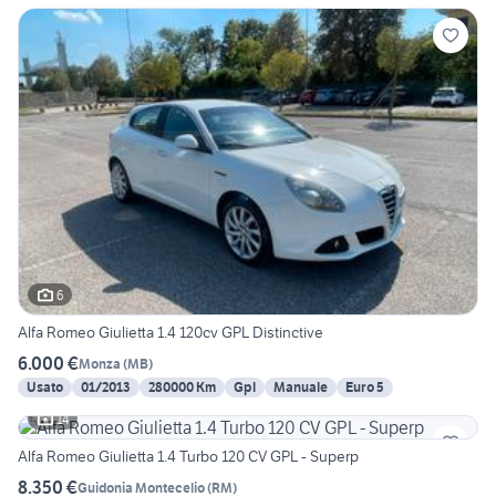
6
Alfa Romeo Giulietta 1.4 120cv GPL Distinctive
6.000 €
Monza
(
MB
)
Usato
01/2013
280000 Km
Gpl
Manuale
Euro 5
14
Alfa Romeo Giulietta 1.4 Turbo 120 CV GPL - Superp
8.350 €
Guidonia Montecelio
(
RM
)