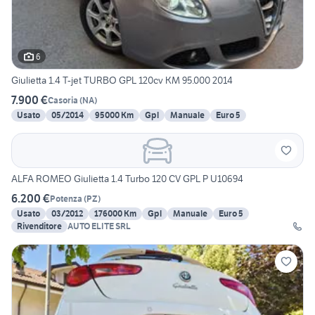
6
Giulietta 1.4 T-jet TURBO GPL 120cv KM 95.000 2014
7.900 €
Casoria
(
NA
)
Usato
05/2014
95000 Km
Gpl
Manuale
Euro 5
ALFA ROMEO Giulietta 1.4 Turbo 120 CV GPL P U10694
6.200 €
Potenza
(
PZ
)
Usato
03/2012
176000 Km
Gpl
Manuale
Euro 5
Rivenditore
AUTO ELITE SRL