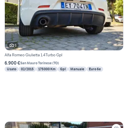
6
Alfa Romeo Giulietta 1.4Turbo Gpl
6.900 €
San Mauro Torinese
(
TO
)
Usato
02/2015
175000 Km
Gpl
Manuale
Euro 6e