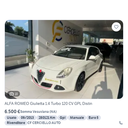
18
ALFA ROMEO Giulietta 1.4 Turbo 120 CV GPL Distin
6.500 €
Somma Vesuviana
(
NA
)
Usato
09/2013
280121 Km
Gpl
Manuale
Euro 5
Rivenditore
CF CERCIELLO AUTO