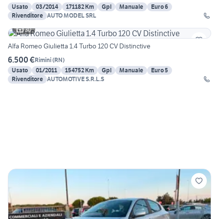
Usato
03/2014
171182 Km
Gpl
Manuale
Euro 6
Rivenditore
AUTO MODEL SRL
30
Alfa Romeo Giulietta 1.4 Turbo 120 CV Distinctive
6.500 €
Rimini
(
RN
)
Usato
01/2011
154752 Km
Gpl
Manuale
Euro 5
Rivenditore
AUTOMOTIVE S.R.L.S