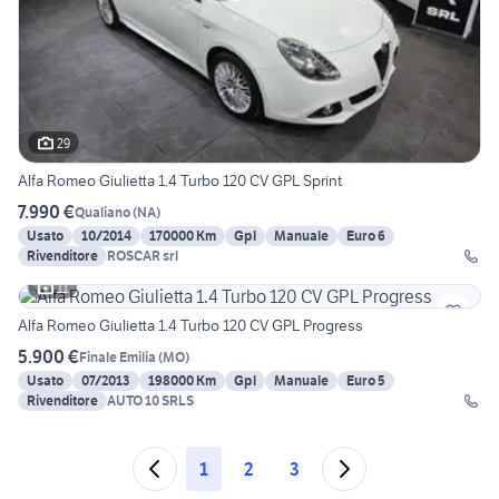
29
Alfa Romeo Giulietta 1.4 Turbo 120 CV GPL Sprint
7.990 €
Qualiano
(
NA
)
Usato
10/2014
170000 Km
Gpl
Manuale
Euro 6
Rivenditore
ROSCAR srl
11
Alfa Romeo Giulietta 1.4 Turbo 120 CV GPL Progress
5.900 €
Finale Emilia
(
MO
)
Usato
07/2013
198000 Km
Gpl
Manuale
Euro 5
Rivenditore
AUTO 10 SRLS
1
2
3