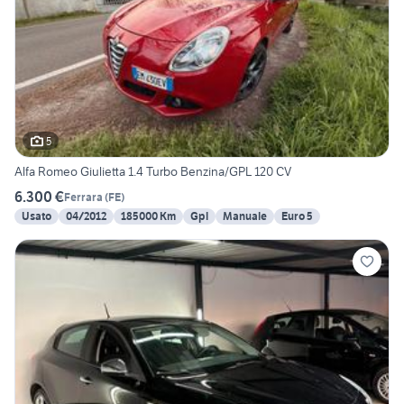
5
Alfa Romeo Giulietta 1.4 Turbo Benzina/GPL 120 CV
6.300 €
Ferrara
(
FE
)
Usato
04/2012
185000 Km
Gpl
Manuale
Euro 5