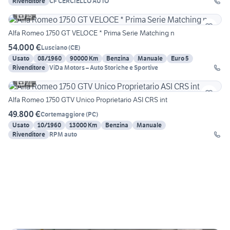
Rivenditore
CF CERCIELLO AUTO
15
Alfa Romeo 1750 GT VELOCE * Prima Serie Matching n
54.000 €
Lusciano
(
CE
)
Usato
08/1960
90000 Km
Benzina
Manuale
Euro 5
Rivenditore
ViDa Motors – Auto Storiche e Sportive
21
Alfa Romeo 1750 GTV Unico Proprietario ASI CRS int
49.800 €
Cortemaggiore
(
PC
)
Usato
10/1960
13000 Km
Benzina
Manuale
Rivenditore
RPM auto