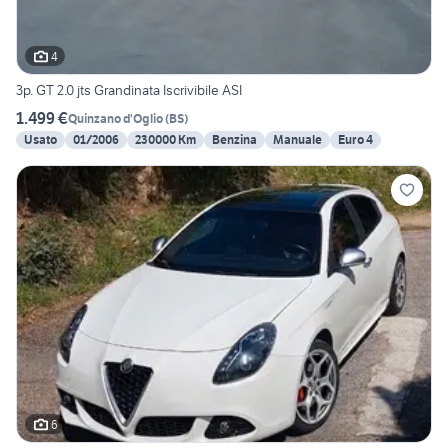
4
3p. GT 2.0 jts Grandinata Iscrivibile ASI
1.499 €
Quinzano d'Oglio
(
BS
)
Usato
01/2006
230000 Km
Benzina
Manuale
Euro 4
6