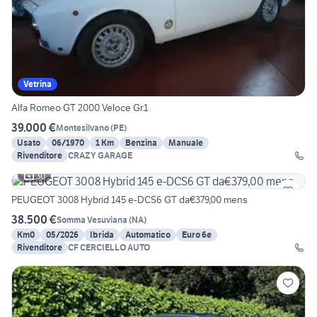
Vetrina
Alfa Romeo GT 2000 Veloce Gr.1
39.000 €
Montesilvano
(
PE
)
Usato
06/1970
1 Km
Benzina
Manuale
Rivenditore
CRAZY GARAGE
30
PEUGEOT 3008 Hybrid 145 e-DCS6 GT da€379,00 mens
38.500 €
Somma Vesuviana
(
NA
)
Km0
05/2026
Ibrida
Automatico
Euro 6e
Rivenditore
CF CERCIELLO AUTO