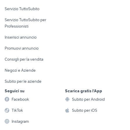
Servizio TuttoSubito
elettronica
per la casa e la
sports e hobby
Servizio TuttoSubito per
persona
Informatica
Animali
Professionisti
Arredamento e
Console e
Accessori per
Casalinghi
Inserisci annuncio
Videogiochi
animali
Elettrodomestici
Promuovi annuncio
Audio/Video
Musica e Film
Giardino e Fai da te
Consigli per la vendita
Fotografia
Libri e Riviste
Abbigliamento e
Negozi e Aziende
Telefonia
Strumenti Musicali
Accessori
Subito per le aziende
Sports
Tutto per i bambini
Seguici su
Scarica gratis l'App
Biciclette
Facebook
Subito per Android
Collezionismo
TikTok
Subito per iOS
Instagram