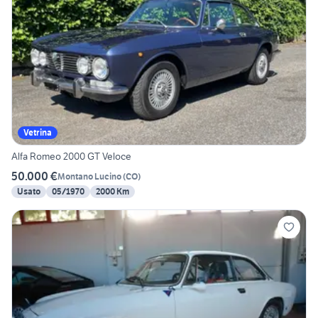
Vetrina
Alfa Romeo 2000 GT Veloce
50.000 €
Montano Lucino
(
CO
)
Usato
05/1970
2000 Km