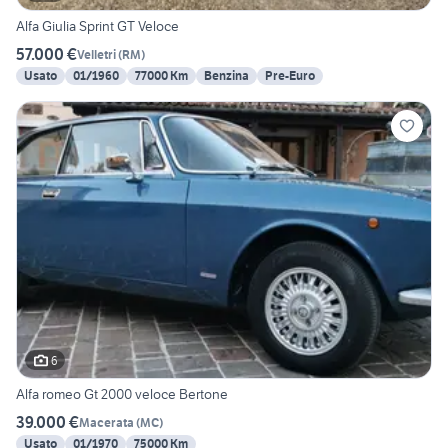
Alfa Giulia Sprint GT Veloce
57.000 €
Velletri
(
RM
)
Usato
01/1960
77000 Km
Benzina
Pre-Euro
6
Alfa romeo Gt 2000 veloce Bertone
39.000 €
Macerata
(
MC
)
Usato
01/1970
75000 Km