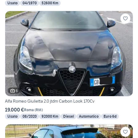
Usato
04/1970
52600 Km
6
Alfa Romeo Giulietta 2.0 jtdm Carbon Look 170Cv
19.000 €
Roma
(
RM
)
Usato
08/2020
92000 Km
Diesel
Automatico
Euro 6d