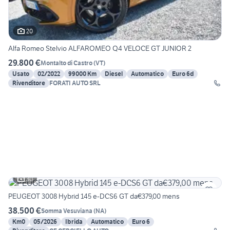
20
Alfa Romeo Stelvio ALFAROMEO Q4 VELOCE GT JUNIOR 2
29.800 €
Montalto di Castro
(
VT
)
Usato
02/2022
99000 Km
Diesel
Automatico
Euro 6d
Rivenditore
FORATI AUTO SRL
30
PEUGEOT 3008 Hybrid 145 e-DCS6 GT da€379,00 mens
38.500 €
Somma Vesuviana
(
NA
)
Km0
05/2026
Ibrida
Automatico
Euro 6