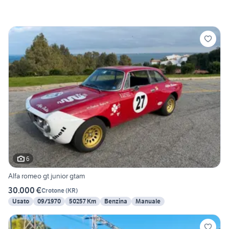
6
Alfa romeo gt junior gtam
30.000 €
Crotone
(
KR
)
Usato
09/1970
50257 Km
Benzina
Manuale