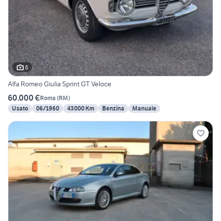
6
Alfa Romeo Giulia Sprint GT Veloce
60.000 €
Roma
(
RM
)
Usato
06/1960
43000 Km
Benzina
Manuale