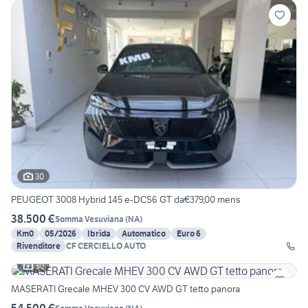
30
PEUGEOT 3008 Hybrid 145 e-DCS6 GT da€379,00 mens
38.500 €
Somma Vesuviana
(
NA
)
Km0
05/2026
Ibrida
Automatico
Euro 6
Rivenditore
CF CERCIELLO AUTO
30
MASERATI Grecale MHEV 300 CV AWD GT tetto panora