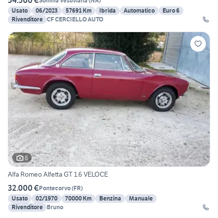
54.500 €
Somma Vesuviana
(
NA
)
Usato
06/2023
57691 Km
Ibrida
Automatico
Euro 6
Rivenditore
CF CERCIELLO AUTO
6
Alfa Romeo Alfetta GT 1.6 VELOCE
32.000 €
Pontecorvo
(
FR
)
Usato
02/1970
70000 Km
Benzina
Manuale
Rivenditore
Bruno