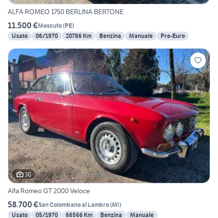
ALFA ROMEO 1750 BERLINA BERTONE
11.500 €
Moscufo
(
PE
)
Usato
06/1970
20786 Km
Benzina
Manuale
Pre-Euro
30
Alfa Romeo GT 2000 Veloce
58.700 €
San Colombano al Lambro
(
MI
)
Usato
05/1970
66566 Km
Benzina
Manuale