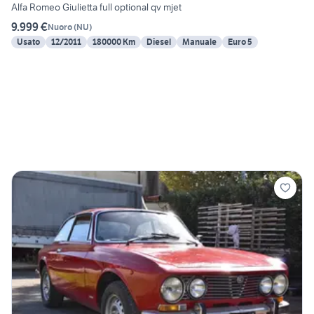
Alfa Romeo Giulietta full optional qv mjet
9.999 €
Nuoro
(
NU
)
Usato
12/2011
180000 Km
Diesel
Manuale
Euro 5