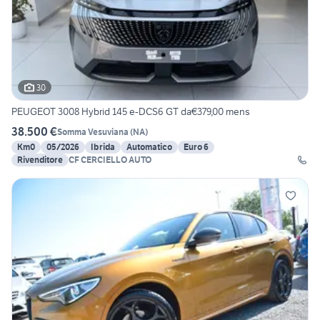
30
PEUGEOT 3008 Hybrid 145 e-DCS6 GT da€379,00 mens
38.500 €
Somma Vesuviana
(
NA
)
Km0
05/2026
Ibrida
Automatico
Euro 6
Rivenditore
CF CERCIELLO AUTO