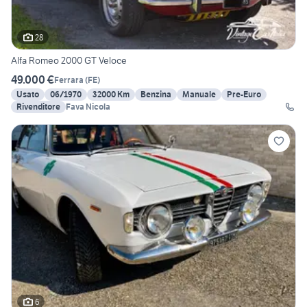
28
Alfa Romeo 2000 GT Veloce
49.000 €
Ferrara
(
FE
)
Usato
06/1970
32000 Km
Benzina
Manuale
Pre-Euro
Rivenditore
Fava Nicola
6