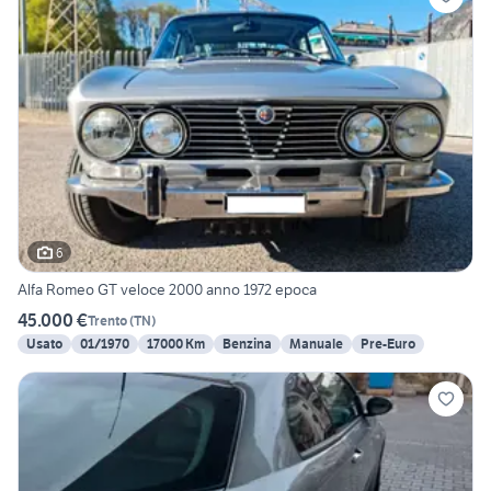
6
Alfa Romeo GT veloce 2000 anno 1972 epoca
45.000 €
Trento
(
TN
)
Usato
01/1970
17000 Km
Benzina
Manuale
Pre-Euro