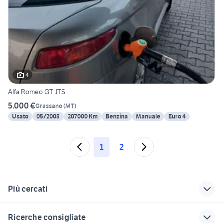
4
Alfa Romeo GT JTS
5.000 €
Grassano
(
MT
)
Usato
05/2005
207000 Km
Benzina
Manuale
Euro 4
1
2
Più cercati
Correlati
Richerche simili
Suggerimenti
Ricerche consigliate