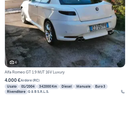
4
Alfa Romeo GT 1.9 MJT 16V Luxury
4.000 €
Ardore
(
RC
)
Usato
01/2004
342000 Km
Diesel
Manuale
Euro 3
Rivenditore
G & B S.R.L.S.