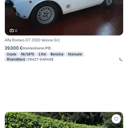
12
Alfa Romeo GT 2000 Veloce Gr.1
39.000 €
Montesilvano
(
PE
)
Usato
06/1970
1 Km
Benzina
Manuale
Rivenditore
CRAZY GARAGE