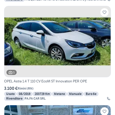
5
OPEL Astra 1.4 T 110 CV EcoM ST Innovation PER OPE
3.100 €
Rimini
(
RN
)
Usato
08/2019
203729 Km
Metano
Manuale
Euro 6e
Rivenditore
PA.FA CAR SRL