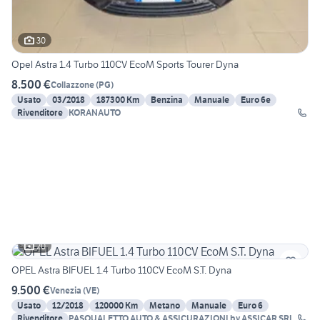
30
Opel Astra 1.4 Turbo 110CV EcoM Sports Tourer Dyna
8.500 €
Collazzone
(
PG
)
Usato
03/2018
187300 Km
Benzina
Manuale
Euro 6e
Rivenditore
KORANAUTO
20
OPEL Astra BIFUEL 1.4 Turbo 110CV EcoM S.T. Dyna
9.500 €
Venezia
(
VE
)
Usato
12/2018
120000 Km
Metano
Manuale
Euro 6
Rivenditore
PASQUALETTO AUTO & ASSICURAZIONI by ASSICAR SRL