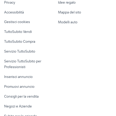
Privacy
Idee regalo
Garage e box
concessionari auto usate
Caravan e Camper
auto cabrio
Accessibilità
Mappa del sito
lanciano
Loft, mansarde e
Veicoli commerciali
altro
Gestisci cookies
Modelli auto
Case vacanza
TuttoSubito Vendi
Uffici e Locali
TuttoSubito Compra
commerciali
Servizio TuttoSubito
elettronica
per la casa e la
sports e hobby
Servizio TuttoSubito per
persona
Informatica
Animali
Professionisti
Arredamento e
Console e
Accessori per
Casalinghi
Inserisci annuncio
Videogiochi
animali
Elettrodomestici
Promuovi annuncio
Audio/Video
Musica e Film
Giardino e Fai da te
Consigli per la vendita
Fotografia
Libri e Riviste
Abbigliamento e
Negozi e Aziende
Telefonia
Strumenti Musicali
Accessori