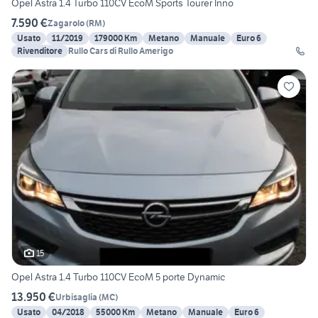
Opel Astra 1.4 Turbo 110CV EcoM Sports Tourer Inno
7.590 €
Zagarolo
(
RM
)
Usato
11/2019
179000 Km
Metano
Manuale
Euro 6
Rivenditore
Rullo Cars di Rullo Amerigo
15
Opel Astra 1.4 Turbo 110CV EcoM 5 porte Dynamic
13.950 €
Urbisaglia
(
MC
)
Usato
04/2018
55000 Km
Metano
Manuale
Euro 6