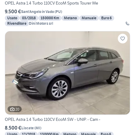
OPEL Astra 1.4 Turbo 110CV EcoM Sports Tourer Me
9.500 €
Sant'Angelo in Vado
(
PU
)
Usato
03/2018
150000 Km
Metano
Manuale
Euro 6
Rivenditore
Dini Motors srl
20
OPEL Astra 1.4 Turbo 110CV EcoM SW - UNIP. - Cam -
8.500 €
Liscate
(
MI
)
Usato
12/2018
130000 Km
Metano
Manuale
Euro 6