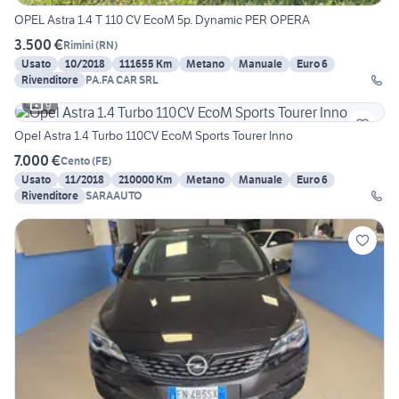
OPEL Astra 1.4 T 110 CV EcoM 5p. Dynamic PER OPERA
3.500 €
Rimini
(
RN
)
Usato
10/2018
111655 Km
Metano
Manuale
Euro 6
Rivenditore
PA.FA CAR SRL
9
Opel Astra 1.4 Turbo 110CV EcoM Sports Tourer Inno
7.000 €
Cento
(
FE
)
Usato
11/2018
210000 Km
Metano
Manuale
Euro 6
Rivenditore
SARAAUTO