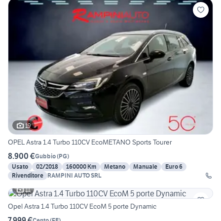
19
OPEL Astra 1.4 Turbo 110CV EcoMETANO Sports Tourer
8.900 €
Gubbio
(
PG
)
Usato
02/2018
160000 Km
Metano
Manuale
Euro 6
Rivenditore
RAMPINI AUTO SRL
11
Opel Astra 1.4 Turbo 110CV EcoM 5 porte Dynamic
7.999 €
Cento
(
FE
)