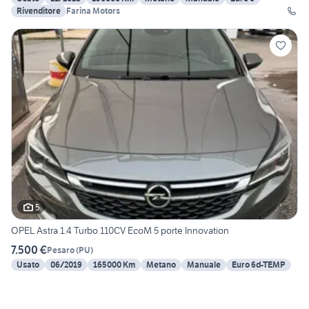
Rivenditore
Farina Motors
5
OPEL Astra 1.4 Turbo 110CV EcoM 5 porte Innovation
7.500 €
Pesaro
(
PU
)
Usato
06/2019
165000 Km
Metano
Manuale
Euro 6d-TEMP