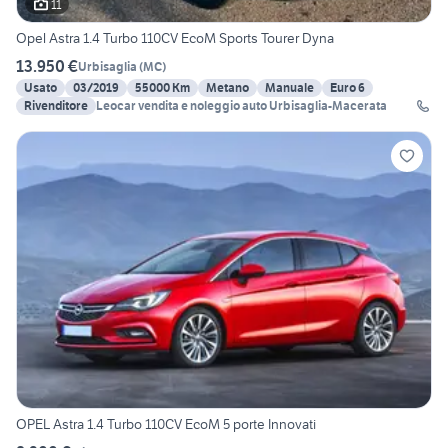
11
Opel Astra 1.4 Turbo 110CV EcoM Sports Tourer Dyna
13.950 €
Urbisaglia
(
MC
)
Usato
03/2019
55000 Km
Metano
Manuale
Euro 6
Rivenditore
Leocar vendita e noleggio auto Urbisaglia-Macerata
OPEL Astra 1.4 Turbo 110CV EcoM 5 porte Innovati