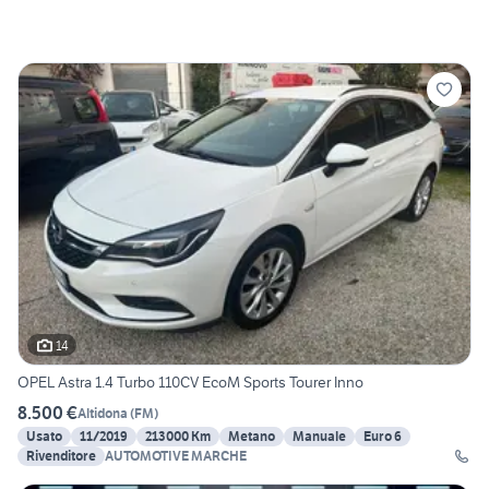
14
OPEL Astra 1.4 Turbo 110CV EcoM Sports Tourer Inno
8.500 €
Altidona
(
FM
)
Usato
11/2019
213000 Km
Metano
Manuale
Euro 6
Rivenditore
AUTOMOTIVE MARCHE