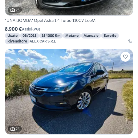
25
"UNA BOMBA" Opel Astra 1.4 Turbo 110CV EcoM
8.900 €
Assisi
(
PG
)
Usato
06/2018
154000 Km
Metano
Manuale
Euro 6e
Rivenditore
ALEX CAR S.R.L
23