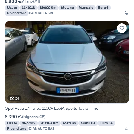
8.900 €
Milano
(
MI
)
Usato
11/2018
89000 Km
Metano
Manuale
Euro 6
Rivenditore
CARITALIA SRL
24
Opel Astra 1.4 Turbo 110CV EcoM Sports Tourer Inno
8.390 €
Alvignano
(
CE
)
Usato
06/2019
203164 Km
Metano
Manuale
Euro 6e
Rivenditore
DIANAUTO SAS