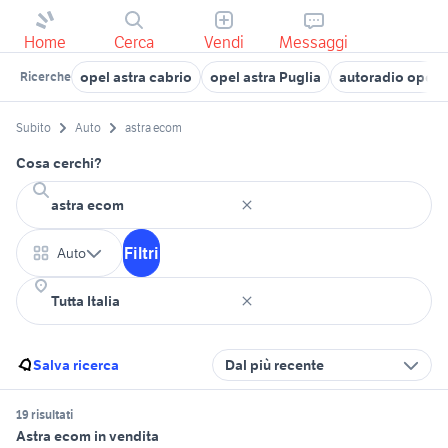
Home
Cerca
Vendi
Messaggi
opel astra cabrio
opel astra Puglia
autoradio opel a
Ricerche
Subito
Auto
astra ecom
Cosa cerchi?
Filtri
Auto
Salva ricerca
Dal più recente
19 risultati
Astra ecom in vendita