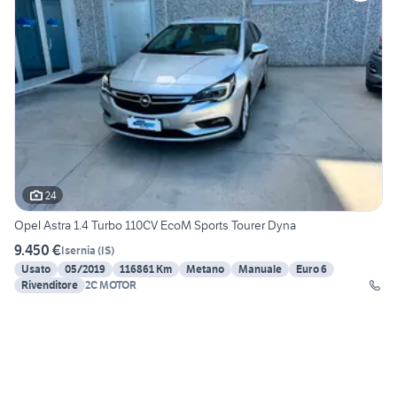
24
Opel Astra 1.4 Turbo 110CV EcoM Sports Tourer Dyna
9.450 €
Isernia
(
IS
)
Usato
05/2019
116861 Km
Metano
Manuale
Euro 6
Rivenditore
2C MOTOR