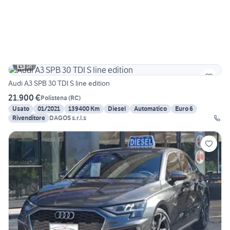
18
Audi A3 SPB 30 TDI S line edition
21.900 €
Polistena
(
RC
)
Usato
01/2021
139400 Km
Diesel
Automatico
Euro 6
Rivenditore
DAGOS s.r.l.s