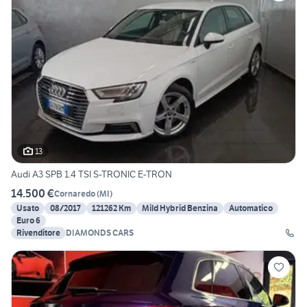
13
Audi A3 SPB 1.4 TSI S-TRONIC E-TRON
14.500 €
Cornaredo
(
MI
)
Usato
08/2017
121262 Km
Mild Hybrid Benzina
Automatico
Euro 6
Rivenditore
DIAMONDS CARS