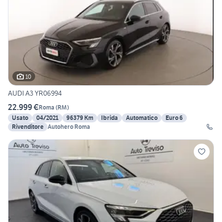
10
AUDI A3 YR06994
22.999 €
Roma
(
RM
)
Usato
04/2021
96379 Km
Ibrida
Automatico
Euro 6
Rivenditore
Autohero Roma