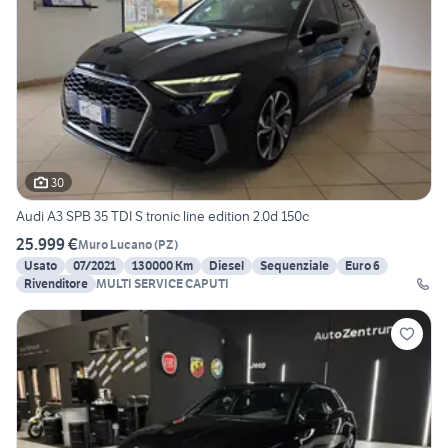
30
Audi A3 SPB 35 TDI S tronic line edition 2.0d 150c
25.999 €
Muro Lucano
(
PZ
)
Usato
07/2021
130000 Km
Diesel
Sequenziale
Euro 6
Rivenditore
MULTI SERVICE CAPUTI