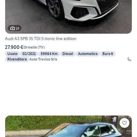
14
Audi A3 SPB 35 TDI S tronic line edition
27.900 €
Ormelle
(
TV
)
Usato
02/2021
59984 Km
Diesel
Automatico
Euro 6
Rivenditore
Auto Treviso Srls