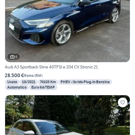
6
Audi A3 Sportback Sline 40TFSI e 204 CV Stronic 21
28.500 €
Roma
(
RM
)
Usato
10/2021
74103 Km
PHEV - Ibrido Plug-in Benzina
Automatico
Euro 6d-TEMP