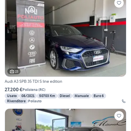
15
Audi A3 SPB 35 TDI S line edition
27.200 €
Polistena
(
RC
)
Usato
08/2021
50703 Km
Diesel
Manuale
Euro 6
Rivenditore
Poliauto