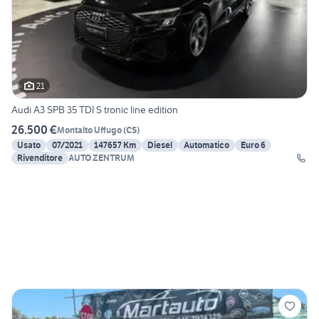
21
Audi A3 SPB 35 TDI S tronic line edition
26.500 €
Montalto Uffugo
(
CS
)
Usato
07/2021
147657 Km
Diesel
Automatico
Euro 6
Rivenditore
AUTO ZENTRUM