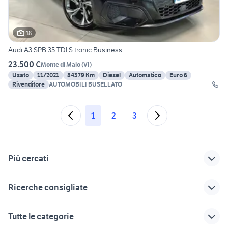
18
Audi A3 SPB 35 TDI S tronic Business
23.500 €
Monte di Malo
(
VI
)
Usato
11/2021
84379 Km
Diesel
Automatico
Euro 6
Rivenditore
AUTOMOBILI BUSELLATO
1
2
3
Più cercati
Correlati
Richerche simili
Suggerimenti
Ricerche consigliate
suzuki gsx s 750
a3 s line
migliore auto usata
usata
7000 euro
concessionari auto usate
audi a3 tfsi 2021
smart usata cagliari
Tutte le categorie
lanciano
tesla model s usata
alfa romeo tonale
audi a3 sport 2021