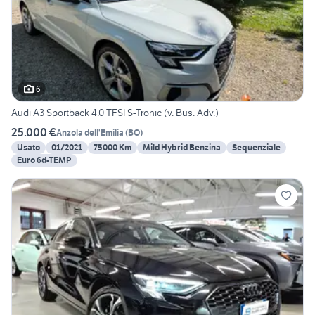
6
Audi A3 Sportback 4.0 TFSI S-Tronic (v. Bus. Adv.)
25.000 €
Anzola dell'Emilia
(
BO
)
Usato
01/2021
75000 Km
Mild Hybrid Benzina
Sequenziale
Euro 6d-TEMP