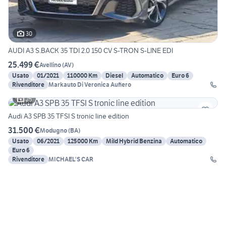
30
AUDI A3 S.BACK 35 TDI 2.0 150 CV S-TRON S-LINE EDI
25.499 €
Avellino
(
AV
)
Usato
01/2021
110000 Km
Diesel
Automatico
Euro 6
Rivenditore
Markauto Di Veronica Aufiero
25
Audi A3 SPB 35 TFSI S tronic line edition
31.500 €
Modugno
(
BA
)
Usato
06/2021
125000 Km
Mild Hybrid Benzina
Automatico
Euro 6
Rivenditore
MICHAEL'S CAR