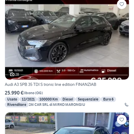
28
Audi A3 SPB 35 TDI S tronic line edition FINANZIAB
25.990 €
Ilbono
(
OG
)
Usato
12/2021
100000 Km
Diesel
Sequenziale
Euro 6
Rivenditore
2M CAR SRL di MIRKO MARONGIU