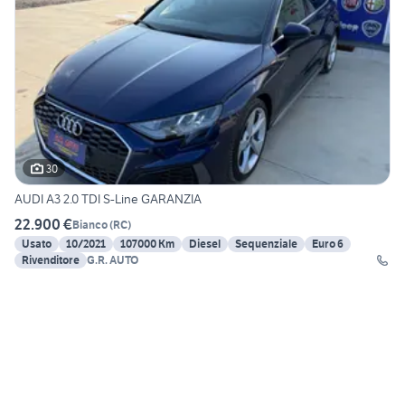
30
AUDI A3 2.0 TDI S-Line GARANZIA
22.900 €
Bianco
(
RC
)
Usato
10/2021
107000 Km
Diesel
Sequenziale
Euro 6
Rivenditore
G.R. AUTO