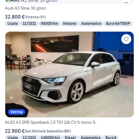
Audi A3 Sline 30 gtron
32.800 €
Vicenza
(
VI
)
Usato
11/2021
98000 Km
Metano
Automatico
Euro 6d-TEMP
Vetrina
AUDI A3 SPB Sportback 2.0 TDI 116 CV S-tronic S-
22.900 €
San Michele Salentino
(
BR
)
Usato
12/2021
140000 Km
Diesel
Automatico
Euro 6