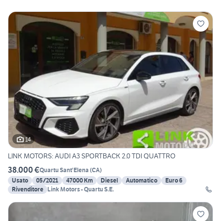
14
LINK MOTORS: AUDI A3 SPORTBACK 2.0 TDI QUATTRO
38.000 €
Quartu Sant'Elena
(
CA
)
Usato
05/2021
47000 Km
Diesel
Automatico
Euro 6
Rivenditore
Link Motors - Quartu S.E.