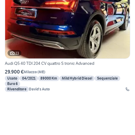
23
Audi Q5 40 TDI 204 CV quattro S tronic Advanced
29.900 €
Milazzo
(
ME
)
Usato
04/2021
89000 Km
Mild Hybrid Diesel
Sequenziale
Euro 6
Rivenditore
David's Auto