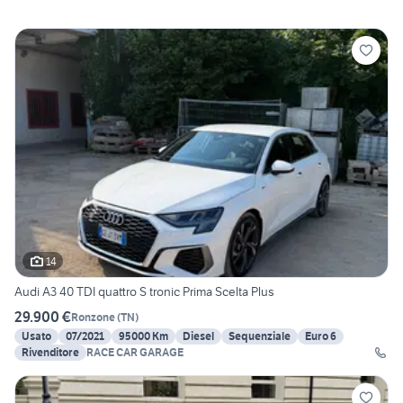
14
Audi A3 40 TDI quattro S tronic Prima Scelta Plus
29.900 €
Ronzone
(
TN
)
Usato
07/2021
95000 Km
Diesel
Sequenziale
Euro 6
Rivenditore
RACE CAR GARAGE