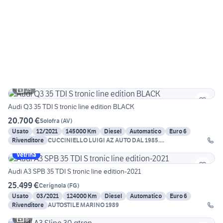
25
Audi Q3 35 TDI S tronic line edition BLACK
20.700 €
Solofra
(
AV
)
Usato
12/2021
145000 Km
Diesel
Automatico
Euro 6
Rivenditore
CUCCINIELLO LUIGI AZ AUTO DAL 1985....
Vetrina
Audi A3 SPB 35 TDI S tronic line edition-2021
25.499 €
Cerignola
(
FG
)
Usato
03/2021
124000 Km
Diesel
Automatico
Euro 6
Rivenditore
AUTOSTILE MARINO 1989
6