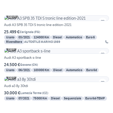
26
Audi A3 SPB 35 TDI S tronic line edition-2021
25.499 €
Cerignola
(
FG
)
Usato
03/2021
124000 Km
Diesel
Automatico
Euro 6
Rivenditore
AUTOSTILE MARINO 1989
6
Audi A3 sportback s-line
24.500 €
Govone
(
CN
)
Usato
06/2021
103000 Km
Diesel
Automatico
Euro 6d
5
Audi a3 8y 30tdi
30.000 €
Lamezia Terme
(
CZ
)
Usato
07/2021
75000 Km
Diesel
Sequenziale
Euro 6d-TEMP