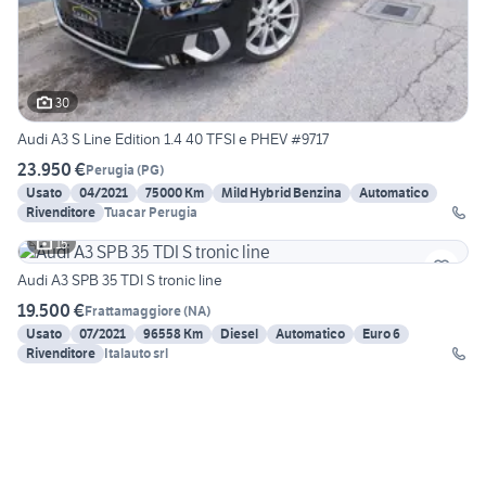
30
Audi A3 S Line Edition 1.4 40 TFSI e PHEV #9717
23.950 €
Perugia
(
PG
)
Usato
04/2021
75000 Km
Mild Hybrid Benzina
Automatico
Rivenditore
Tuacar Perugia
15
Audi A3 SPB 35 TDI S tronic line
19.500 €
Frattamaggiore
(
NA
)
Usato
07/2021
96558 Km
Diesel
Automatico
Euro 6
Rivenditore
Italauto srl