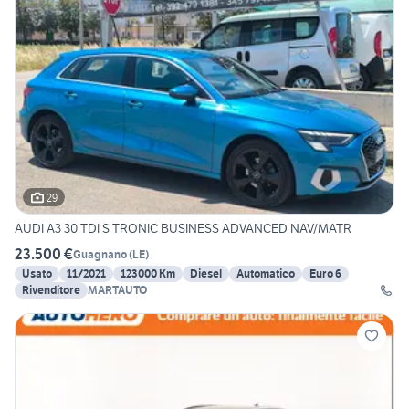
29
AUDI A3 30 TDI S TRONIC BUSINESS ADVANCED NAV/MATR
23.500 €
Guagnano
(
LE
)
Usato
11/2021
123000 Km
Diesel
Automatico
Euro 6
Rivenditore
MARTAUTO