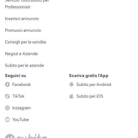
Servizio TuttoSubito per
persona
Informatica
Animali
Professionisti
Arredamento e
Console e
Accessori per
Casalinghi
Inserisci annuncio
Videogiochi
animali
Elettrodomestici
Promuovi annuncio
Audio/Video
Musica e Film
Giardino e Fai da te
Consigli per la vendita
Fotografia
Libri e Riviste
Abbigliamento e
Negozi e Aziende
Telefonia
Strumenti Musicali
Accessori
Subito per le aziende
Sports
Tutto per i bambini
Seguici su
Scarica gratis l'App
Biciclette
Facebook
Subito per Android
Collezionismo
TikTok
Subito per iOS
Instagram
YouTube