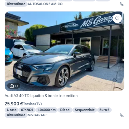
Rivenditore
AUTOSALONE AMICO
13
Audi A3 40 TDI quattro S tronic line edition
25.900 €
Treviso
(
TV
)
Usato
07/2021
104000 Km
Diesel
Sequenziale
Euro 6
Rivenditore
MS GARAGE