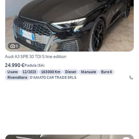
9
Audi A3 SPB 30 TDI S line edition
24.990 €
Padula
(
SA
)
Usato
12/2023
163000 Km
Diesel
Manuale
Euro 6
Rivenditore
D'AMATO CAR TRADE SRLS