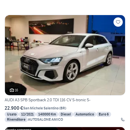
16
AUDI A3 SPB Sportback 2.0 TDI 116 CV S-tronic S-
22.900 €
San Michele Salentino
(
BR
)
Usato
12/2021
140000 Km
Diesel
Automatico
Euro 6
Rivenditore
AUTOSALONE AMICO